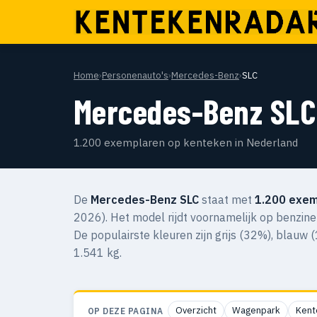
Home
›
Personenauto's
›
Mercedes-Benz
›
SLC
Mercedes-Benz SLC
1.200 exemplaren op kenteken in Nederland
De
Mercedes-Benz SLC
staat met
1.200 exem
2026). Het model rijdt voornamelijk op benzine
De populairste kleuren zijn grijs (32%), blauw
1.541 kg.
Overzicht
Wagenpark
Kent
OP DEZE PAGINA