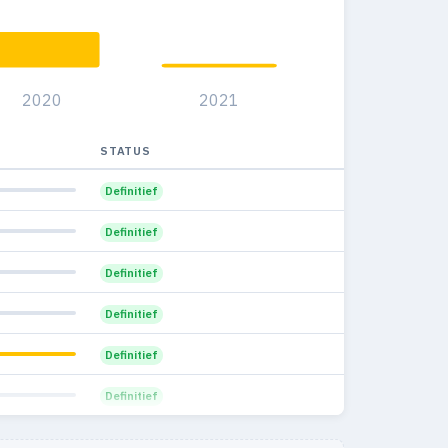
16
4
2.9%
22
8
6.1%
2020
2021
1
0
0%
STATUS
Definitief
Definitief
Definitief
Definitief
Definitief
Definitief