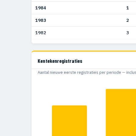
1984
1
1983
2
1982
3
1981
37
1980
65
Kentekenregistraties
1979
90
Aantal nieuwe eerste registraties per periode — inclu
1978
95
1977
72
1976
70
1975
93
1974
65