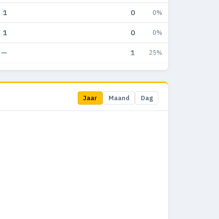
1
0
0%
1
0
0%
—
1
25%
32
0
0%
51
6
8.5%
Jaar
Maand
Dag
65
5
5.3%
61
1
1%
56
1
1.4%
57
1
1.4%
83
3
3.1%
61
3
4.4%