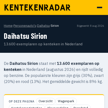
Home
›
Personenauto's
›
Daihatsu
›
Sirion
Bijgewerkt 8 aug 2026
Daihatsu Sirion
13.600 exemplaren op kenteken in Nederland
De
Daihatsu Sirion
staat met
13.600 exemplaren op
kenteken
in Nederland (augustus 2026) en rijdt volledig
op benzine. De populairste kleuren zijn grijs (30%), zwart
(20%) en rood (13%). Het gemiddelde gewicht is 896 kg.
Overzicht
Wagenpark
OP DEZE PAGINA