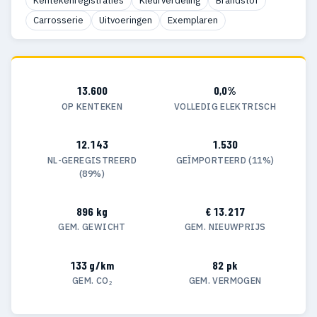
Kentekenregistraties
Kleurverdeling
Brandstof
Carrosserie
Uitvoeringen
Exemplaren
13.600
0,0%
OP KENTEKEN
VOLLEDIG ELEKTRISCH
12.143
1.530
NL-GEREGISTREERD
GEÏMPORTEERD (11%)
(89%)
896 kg
€ 13.217
GEM. GEWICHT
GEM. NIEUWPRIJS
133 g/km
82 pk
GEM. CO₂
GEM. VERMOGEN