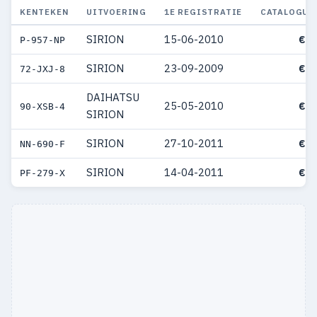
KENTEKEN
UITVOERING
1E REGISTRATIE
CATALOGUS
SIRION
15-06-2010
€ 2
P-957-NP
SIRION
23-09-2009
€ 1
72-JXJ-8
DAIHATSU
25-05-2010
€ 1
90-XSB-4
SIRION
SIRION
27-10-2011
€ 1
NN-690-F
SIRION
14-04-2011
€ 1
PF-279-X