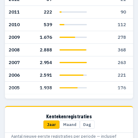
2011
222
90
2010
539
112
2009
1.676
278
2008
2.888
368
2007
2.954
263
2006
2.591
221
2005
1.938
176
2004
77
4
2003
103
7
Kentekenregistraties
Jaar
Maand
Dag
2002
152
2
Aantal nieuwe eerste registraties per periode — inclusief