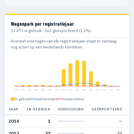
Wagenpark per registratiejaar
13.673 in gebruik · 163 geëxporteerd (1.2%)
Hoeveel voertuigen van elk registratiejaar staan er vandaag
nog actief op een Nederlands kenteken.
1998
1999
2000
2001
2002
2003
2004
2005
2006
2007
2008
2009
2010
2011
2012
2014
In gebruik
Geïmporteerd
Geëxporteerd
JAAR
IN GEBRUIK
VERHOUDING
GEÏMPORTEERD
G
2014
1
—
2012
37
21