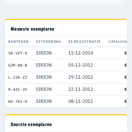
Nieuwste exemplaren
KENTEKEN
UITVOERING
1E REGISTRATIE
CATALOGUS
SIRION
15-12-2014
€ 1
56-SVT-9
SIRION
05-12-2012
€ 1
GZR-80-B
SIRION
29-11-2012
€ 1
L-236-ZZ
SIRION
22-11-2012
€ 1
R-441-JV
SIRION
08-11-2012
€ 1
HX-763-H
Duurste exemplaren