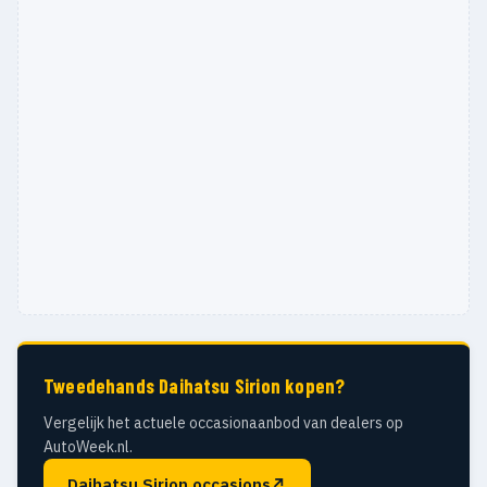
Tweedehands Daihatsu Sirion kopen?
Vergelijk het actuele occasionaanbod van dealers op
AutoWeek.nl.
Daihatsu Sirion occasions
↗