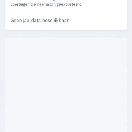
2001
124
5
voertuigen die daarna zijn geëxporteerd.
2000
152
5
Geen jaardata beschikbaar.
1999
158
1
1998
61
1