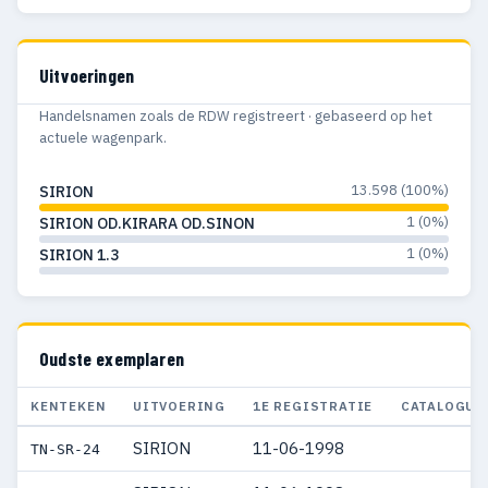
Uitvoeringen
Handelsnamen zoals de RDW registreert · gebaseerd op het
actuele wagenpark.
13.598 (100%)
SIRION
1 (0%)
SIRION OD.KIRARA OD.SINON
1 (0%)
SIRION 1.3
Oudste exemplaren
KENTEKEN
UITVOERING
1E REGISTRATIE
CATALOGUS
SIRION
11-06-1998
TN-SR-24