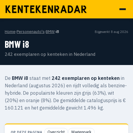
Home
›
Personenauto's
›
BMW
›
i8
Bijgewerkt 8 aug 2026
BMW i8
242 exemplaren op kenteken in Nederland
De
BMW i8
staat met
242 exemplaren op kenteken
in
Nederland (augustus 2026) en rijdt volledig als benzine-
hybride. De populairste kleuren zijn grijs (63%), wit
(20%) en oranje (8%). De gemiddelde catalogusprijs is €
160.121 en het gemiddelde gewicht 1.496 kg.
Overzicht
Wagenpark
OP DEZE PAGINA