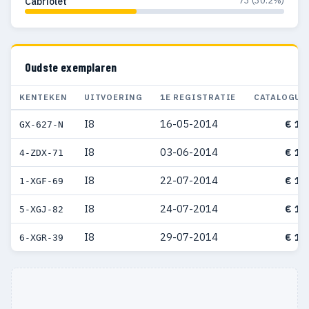
73 (30.2%)
Cabriolet
Oudste exemplaren
KENTEKEN
UITVOERING
1E REGISTRATIE
CATALOGUS
I8
16-05-2014
€ 14
GX-627-N
I8
03-06-2014
€ 14
4-ZDX-71
I8
22-07-2014
€ 14
1-XGF-69
I8
24-07-2014
€ 14
5-XGJ-82
I8
29-07-2014
€ 14
6-XGR-39