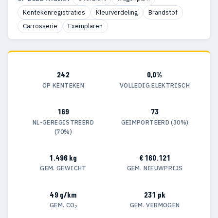
Kentekenregistraties
Kleurverdeling
Brandstof
Carrosserie
Exemplaren
242
0,0%
OP KENTEKEN
VOLLEDIG ELEKTRISCH
169
73
NL-GEREGISTREERD
GEÏMPORTEERD (30%)
(70%)
1.496 kg
€ 160.121
GEM. GEWICHT
GEM. NIEUWPRIJS
49 g/km
231 pk
GEM. CO₂
GEM. VERMOGEN