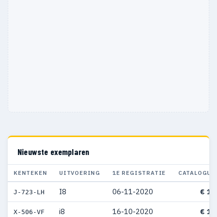
Nieuwste exemplaren
KENTEKEN
UITVOERING
1E REGISTRATIE
CATALOGUS
I8
06-11-2020
€ 16
J-723-LH
i8
16-10-2020
€ 18
X-506-VF