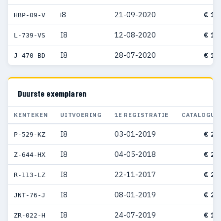
i8
21-09-2020
€ 16
HBP-09-V
I8
12-08-2020
€ 16
L-739-VS
I8
28-07-2020
€ 17
J-470-BD
Duurste exemplaren
KENTEKEN
UITVOERING
1E REGISTRATIE
CATALOGUS
I8
03-01-2019
€ 21
P-529-KZ
I8
04-05-2018
€ 21
Z-644-HX
I8
22-11-2017
€ 20
R-113-LZ
I8
08-01-2019
€ 20
JNT-76-J
I8
24-07-2019
€ 18
ZR-022-H