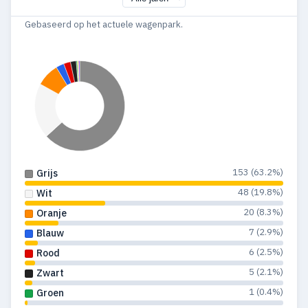
Gebaseerd op het actuele wagenpark.
153 (63.2%)
Grijs
48 (19.8%)
Wit
20 (8.3%)
Oranje
7 (2.9%)
Blauw
6 (2.5%)
Rood
5 (2.1%)
Zwart
1 (0.4%)
Groen