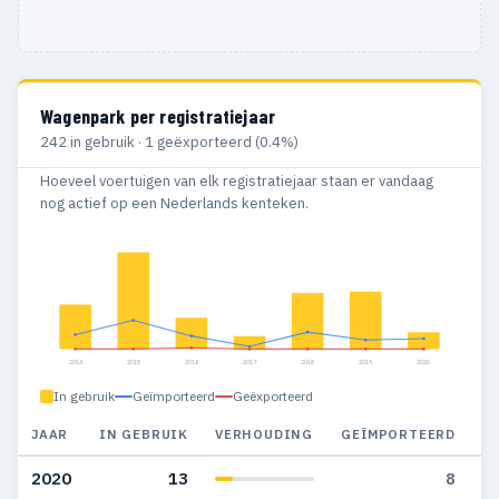
Wagenpark per registratiejaar
242 in gebruik · 1 geëxporteerd (0.4%)
Hoeveel voertuigen van elk registratiejaar staan er vandaag
nog actief op een Nederlands kenteken.
2014
2015
2016
2017
2018
2019
2020
In gebruik
Geïmporteerd
Geëxporteerd
JAAR
IN GEBRUIK
VERHOUDING
GEÏMPORTEERD
G
2020
13
8