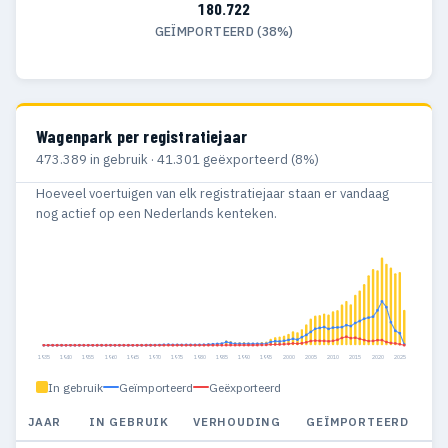
180.722
GEÏMPORTEERD (38%)
Wagenpark per registratiejaar
473.389 in gebruik · 41.301 geëxporteerd (8%)
Hoeveel voertuigen van elk registratiejaar staan er vandaag
nog actief op een Nederlands kenteken.
1935
1940
1955
1960
1965
1970
1975
1980
1985
1990
1995
2000
2005
2010
2015
2020
2025
In gebruik
Geïmporteerd
Geëxporteerd
JAAR
IN GEBRUIK
VERHOUDING
GEÏMPORTEERD
G