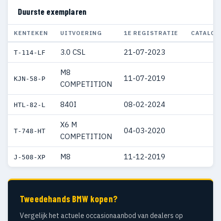
Duurste exemplaren
KENTEKEN
UITVOERING
1E REGISTRATIE
CATALOG
3.0 CSL
21-07-2023
€ 
T-114-LF
M8
11-07-2019
€ 
KJN-58-P
COMPETITION
840I
08-02-2024
€ 
HTL-82-L
X6 M
04-03-2020
€ 
T-748-HT
COMPETITION
M8
11-12-2019
€ 
J-508-XP
Tweedehands BMW kopen?
Vergelijk het actuele occasionaanbod van dealers op