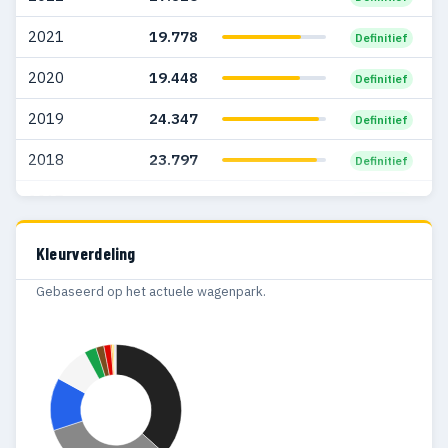
2004
7.484
3.699
2021
19.778
Definitief
2003
5.748
2.897
2020
19.448
Definitief
2002
4.677
2.001
2019
24.347
Definitief
2001
5.000
2.293
2018
23.797
Definitief
2000
4.086
1.899
2017
23.200
Definitief
1999
3.444
1.594
2016
15.888
Definitief
Kleurverdeling
1998
3.124
1.348
Gebaseerd op het actuele wagenpark.
1997
2.911
1.431
1996
2.324
1.166
1995
1.309
539
1994
1.174
500