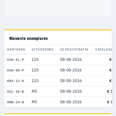
Nieuwste exemplaren
KENTEKEN
UITVOERING
1E REGISTRATIE
CATALOGUS
120
08-08-2026
€ 5
KSH-41-P
120
08-08-2026
€ 5
KSH-40-P
120
08-08-2026
€ 4
KRX-13-H
M5
08-08-2026
€ 16
KSL-16-B
M5
08-08-2026
€ 15
KRN-24-N