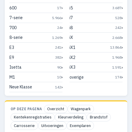
›
›
600
i5
17
3.687
›
›
7-serie
i7
5.966
528
›
›
700
i8
24
242
›
›
8-serie
iX
1.269
2.668
›
›
E3
iX1
241
13.864
›
›
E9
iX2
382
1.968
›
›
Isetta
iX3
90
1.591
›
›
M1
overige
10
174
›
Neue Klasse
142
Overzicht
Wagenpark
OP DEZE PAGINA
Kentekenregistraties
Kleurverdeling
Brandstof
Carrosserie
Uitvoeringen
Exemplaren