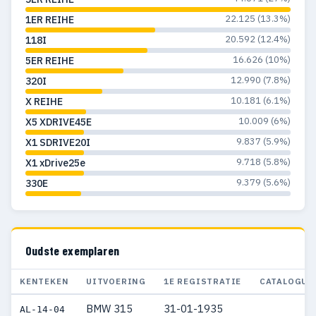
22.125 (13.3%)
1ER REIHE
1960
22
15
20.592 (12.4%)
118I
1959
25
18
16.626 (10%)
5ER REIHE
1958
20
19
12.990 (7.8%)
320I
10.181 (6.1%)
X REIHE
1957
18
17
10.009 (6%)
X5 XDRIVE45E
1956
1
1
9.837 (5.9%)
X1 SDRIVE20I
9.718 (5.8%)
X1 xDrive25e
1955
8
8
9.379 (5.6%)
330E
1954
1
—
1953
2
1
Oudste exemplaren
1948
1
1
1941
1
1
KENTEKEN
UITVOERING
1E REGISTRATIE
CATALOGUS
BMW 315
31-01-1935
AL-14-04
1940
2
2