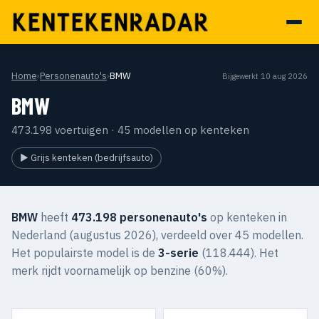
Home
›
Personenauto's
›
BMW
Bijgewerkt 10 aug 2026
BMW
473.198 voertuigen · 45 modellen op kenteken
▶ Grijs kenteken (bedrijfsauto)
BMW
heeft
473.198 personenauto's
op kenteken in
Nederland (augustus 2026), verdeeld over 45 modellen.
Het populairste model is de
3-serie
(118.444). Het
merk rijdt voornamelijk op benzine (60%).