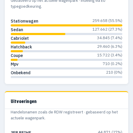
Gebaseerd op het actuele wagenpark · indeling via EU
typegoedkeuring.
1971
211
92
1970
112
60
259.658 (55.5%)
Stationwagen
127.662 (27.3%)
Sedan
1969
83
34
34.845 (7.4%)
Cabriolet
1968
61
26
29.460 (6.3%)
Hatchback
15.722 (3.4%)
Coupe
1967
24
11
710 (0.2%)
Mpv
1966
16
8
210 (0%)
Onbekend
1965
15
2
1964
8
4
Uitvoeringen
1963
7
4
Handelsnamen zoals de RDW registreert · gebaseerd op het
1962
12
7
actuele wagenpark.
1961
8
8
44.871 (27%)
3ER REIHE