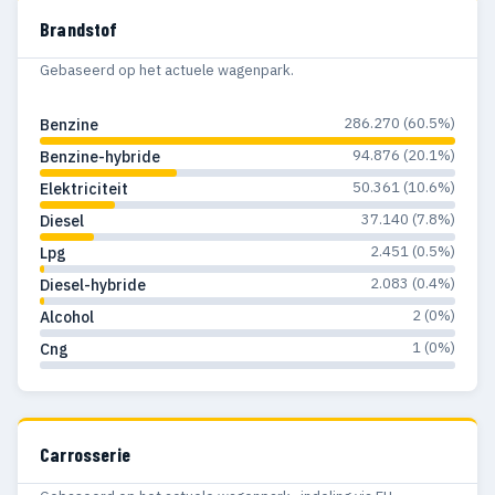
Brandstof
1982
599
277
Gebaseerd op het actuele wagenpark.
1981
373
186
1980
287
160
286.270 (60.5%)
Benzine
94.876 (20.1%)
Benzine-hybride
1979
279
122
50.361 (10.6%)
Elektriciteit
1978
309
131
37.140 (7.8%)
Diesel
2.451 (0.5%)
Lpg
1977
288
136
2.083 (0.4%)
Diesel-hybride
1976
258
102
2 (0%)
Alcohol
1975
517
143
1 (0%)
Cng
1974
423
130
1973
504
200
Carrosserie
1972
363
165