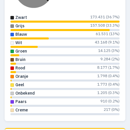
1993
969
523
173.431 (36.7%)
Zwart
1992
930
495
157.508 (33.3%)
Grijs
1991
1.014
512
61.531 (13%)
Blauw
1990
1.165
511
43.168 (9.1%)
Wit
14.125 (3%)
Groen
1989
1.106
548
9.284 (2%)
Bruin
1988
1.071
511
8.177 (1.7%)
Rood
1.798 (0.4%)
Oranje
1987
1.496
842
1.773 (0.4%)
Geel
1986
1.766
1.160
1.205 (0.3%)
Onbekend
910 (0.2%)
Paars
1985
967
563
217 (0%)
Creme
1984
860
465
1983
742
372