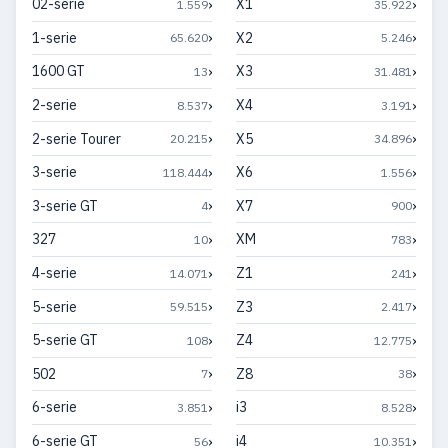
›
›
02-serie
X1
1.559
35.922
›
›
1-serie
X2
65.620
5.246
›
›
1600 GT
X3
13
31.481
›
›
2-serie
X4
8.537
3.191
›
›
2-serie Tourer
X5
20.215
34.896
›
›
3-serie
X6
118.444
1.556
›
›
3-serie GT
X7
4
900
›
›
327
XM
10
783
›
›
4-serie
Z1
14.071
241
›
›
5-serie
Z3
59.515
2.417
›
›
5-serie GT
Z4
108
12.775
›
›
502
Z8
7
38
›
›
6-serie
i3
3.851
8.528
›
›
6-serie GT
i4
56
10.351