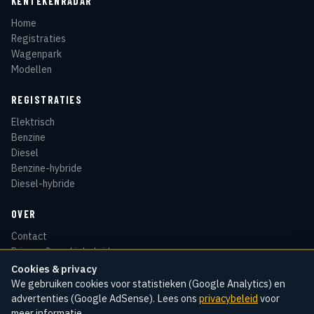
KENTEKENRADAR
Home
Registraties
Wagenpark
Modellen
REGISTRATIES
Elektrisch
Benzine
Diesel
Benzine-hybride
Diesel-hybride
OVER
Contact
Privacy & cookiebeleid
Disclaimer
Cookies & privacy
Sitemap
We gebruiken cookies voor statistieken (Google Analytics) en
advertenties (Google AdSense). Lees ons
privacybeleid
voor
meer informatie.