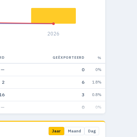
2026
RD
GEËXPORTEERD
%
—
0
0%
2
6
1.8%
16
3
0.8%
—
0
0%
Jaar
Maand
Dag