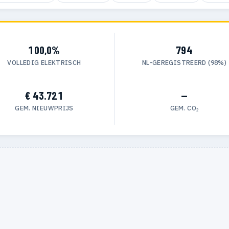
100,0%
794
VOLLEDIG ELEKTRISCH
NL-GEREGISTREERD (98%)
€ 43.721
—
GEM. NIEUWPRIJS
GEM. CO₂