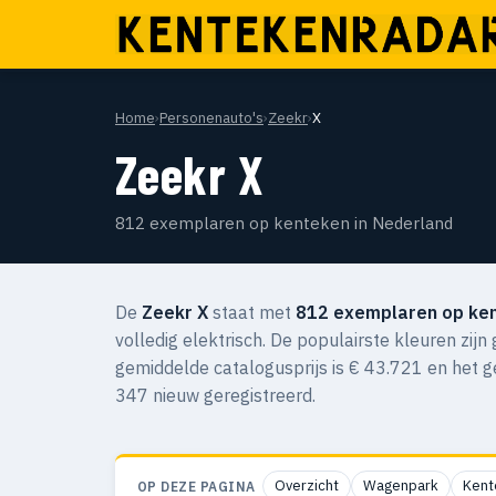
Home
›
Personenauto's
›
Zeekr
›
X
Zeekr X
812 exemplaren op kenteken in Nederland
De
Zeekr X
staat met
812 exemplaren op ke
volledig elektrisch. De populairste kleuren zijn
gemiddelde catalogusprijs is € 43.721 en het 
347 nieuw geregistreerd.
Overzicht
Wagenpark
Kent
OP DEZE PAGINA