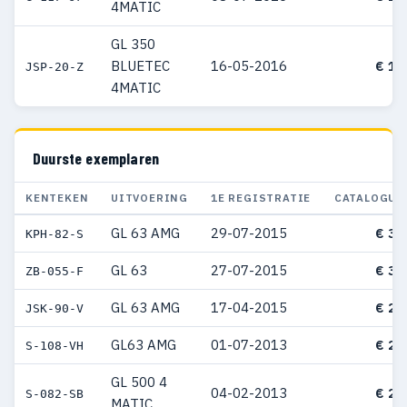
4MATIC
GL 350
BLUETEC
16-05-2016
€ 13
JSP-20-Z
4MATIC
Duurste exemplaren
KENTEKEN
UITVOERING
1E REGISTRATIE
CATALOGUS
GL 63 AMG
29-07-2015
€ 31
KPH-82-S
GL 63
27-07-2015
€ 30
ZB-055-F
GL 63 AMG
17-04-2015
€ 26
JSK-90-V
GL63 AMG
01-07-2013
€ 26
S-108-VH
GL 500 4
04-02-2013
€ 26
S-082-SB
MATIC