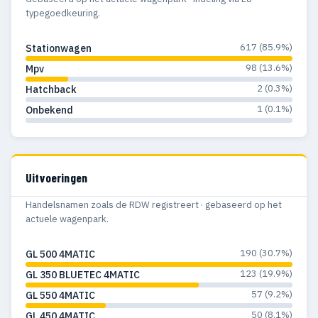
typegoedkeuring.
617 (85.9%)
Stationwagen
98 (13.6%)
Mpv
2 (0.3%)
Hatchback
1 (0.1%)
Onbekend
Uitvoeringen
Handelsnamen zoals de RDW registreert · gebaseerd op het
actuele wagenpark.
190 (30.7%)
GL 500 4MATIC
123 (19.9%)
GL 350 BLUETEC 4MATIC
57 (9.2%)
GL 550 4MATIC
50 (8.1%)
GL 450 4MATIC