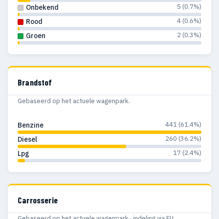
5 (0.7%)
Onbekend
4 (0.6%)
Rood
2 (0.3%)
Groen
Brandstof
Gebaseerd op het actuele wagenpark.
441 (61.4%)
Benzine
260 (36.2%)
Diesel
17 (2.4%)
Lpg
Carrosserie
Gebaseerd op het actuele wagenpark · indeling via EU