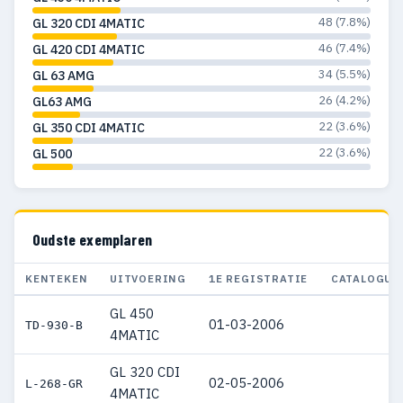
48 (7.8%)
GL 320 CDI 4MATIC
46 (7.4%)
GL 420 CDI 4MATIC
34 (5.5%)
GL 63 AMG
26 (4.2%)
GL63 AMG
22 (3.6%)
GL 350 CDI 4MATIC
22 (3.6%)
GL 500
Oudste exemplaren
KENTEKEN
UITVOERING
1E REGISTRATIE
CATALOGUS
GL 450
01-03-2006
TD-930-B
4MATIC
GL 320 CDI
02-05-2006
L-268-GR
4MATIC