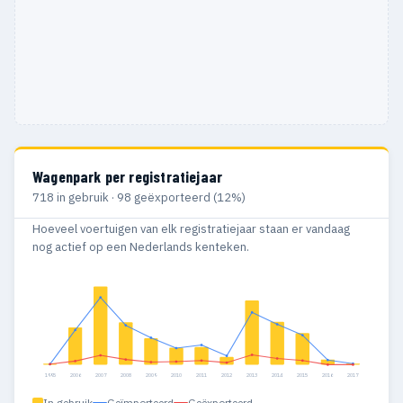
Wagenpark per registratiejaar
718 in gebruik · 98 geëxporteerd (12%)
Hoeveel voertuigen van elk registratiejaar staan er vandaag
nog actief op een Nederlands kenteken.
1995
2006
2007
2008
2009
2010
2011
2012
2013
2014
2015
2016
2017
In gebruik
Geïmporteerd
Geëxporteerd