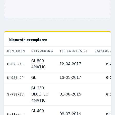
Nieuwste exemplaren
KENTEKEN
UITVOERING
1E REGISTRATIE
CATALOGUS
GL 500
12-04-2017
€ 22
H-876-KL
4MATIC
GL
13-01-2017
€ 23
K-983-DP
GL 350
BLUETEC
31-08-2016
€ 14
S-783-SV
4MATIC
GL 400
08-07-2016
€ 13
G-117-JF