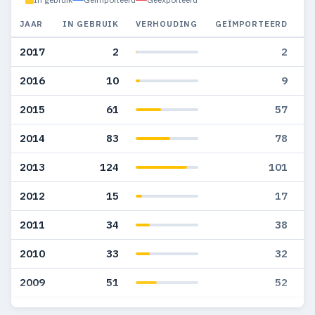
JAAR
IN GEBRUIK
VERHOUDING
GEÏMPORTEERD
G
2017
2
2
2016
10
9
2015
61
57
2014
83
78
2013
124
101
2012
15
17
2011
34
38
2010
33
32
2009
51
52
2008
82
76