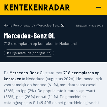
Home
›
Personenauto's
›
Mercedes-Benz
›
GL
Bijgewerkt 6 aug 2026
Mercedes-Benz GL
718 exemplaren op kenteken in Nederland
▶ Grijs kenteken (bedrijfsauto)
De
Mercedes-Benz GL
staat met
718 exemplaren op
kenteken
in Nederland (augustus 2026). Het model rijdt
voornamelijk op benzine (61%), met daarnaast diesel
(36%) en lpg (2%). De populairste kleuren zijn zwart
(53%), grijs (26%) en wit (11%). De gemiddelde
catalogusprijs is € 149.408 en het gemiddelde gewicht