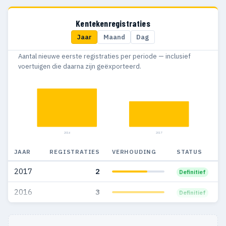
2007
151
130
Kentekenregistraties
Jaar
Maand
Dag
2006
72
67
Aantal nieuwe eerste registraties per periode — inclusief
1995
—
1
voertuigen die daarna zijn geëxporteerd.
2016
2017
JAAR
REGISTRATIES
VERHOUDING
STATUS
2017
2
Definitief
2016
3
Definitief