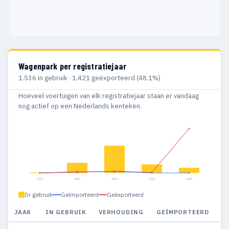
Wagenpark per registratiejaar
1.536 in gebruik · 1.421 geëxporteerd (48.1%)
Hoeveel voertuigen van elk registratiejaar staan er vandaag
nog actief op een Nederlands kenteken.
2021
2022
2023
2024
2025
In gebruik
Geïmporteerd
Geëxporteerd
JAAR
IN GEBRUIK
VERHOUDING
GEÏMPORTEERD
G