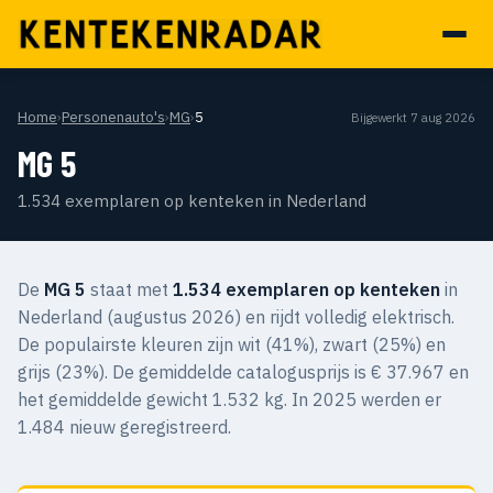
Home
›
Personenauto's
›
MG
›
5
Bijgewerkt 7 aug 2026
MG 5
1.534 exemplaren op kenteken in Nederland
De
MG 5
staat met
1.534 exemplaren op kenteken
in
Nederland (augustus 2026) en rijdt volledig elektrisch.
De populairste kleuren zijn wit (41%), zwart (25%) en
grijs (23%). De gemiddelde catalogusprijs is € 37.967 en
het gemiddelde gewicht 1.532 kg. In 2025 werden er
1.484 nieuw geregistreerd.