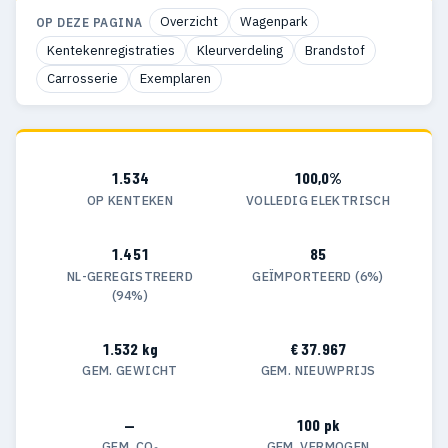
Overzicht
Wagenpark
OP DEZE PAGINA
Kentekenregistraties
Kleurverdeling
Brandstof
Carrosserie
Exemplaren
1.534
100,0%
OP KENTEKEN
VOLLEDIG ELEKTRISCH
1.451
85
NL-GEREGISTREERD
GEÏMPORTEERD (6%)
(94%)
1.532 kg
€ 37.967
GEM. GEWICHT
GEM. NIEUWPRIJS
—
100 pk
GEM. CO₂
GEM. VERMOGEN