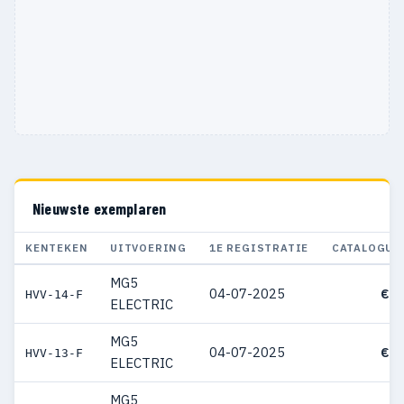
Nieuwste exemplaren
KENTEKEN
UITVOERING
1E REGISTRATIE
CATALOGUS
MG5
04-07-2025
€ 4
HVV-14-F
ELECTRIC
MG5
04-07-2025
€ 3
HVV-13-F
ELECTRIC
MG5