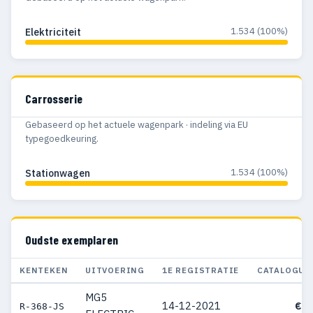
1.534 (100%)
Elektriciteit
Carrosserie
Gebaseerd op het actuele wagenpark · indeling via EU
typegoedkeuring.
1.534 (100%)
Stationwagen
Oudste exemplaren
KENTEKEN
UITVOERING
1E REGISTRATIE
CATALOGUS
MG5
14-12-2021
€ 3
R-368-JS