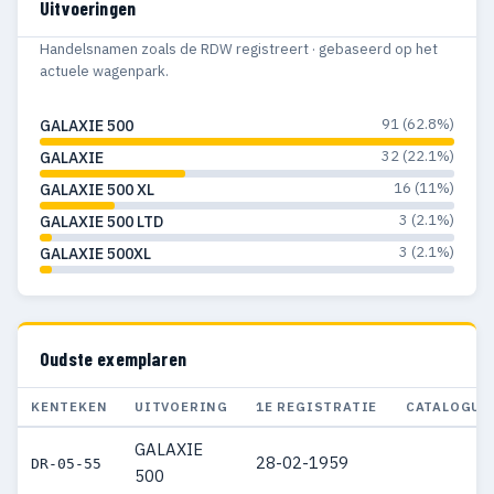
Uitvoeringen
Handelsnamen zoals de RDW registreert · gebaseerd op het
actuele wagenpark.
91 (62.8%)
GALAXIE 500
32 (22.1%)
GALAXIE
16 (11%)
GALAXIE 500 XL
3 (2.1%)
GALAXIE 500 LTD
3 (2.1%)
GALAXIE 500XL
Oudste exemplaren
KENTEKEN
UITVOERING
1E REGISTRATIE
CATALOGUS
GALAXIE
28-02-1959
DR-05-55
500