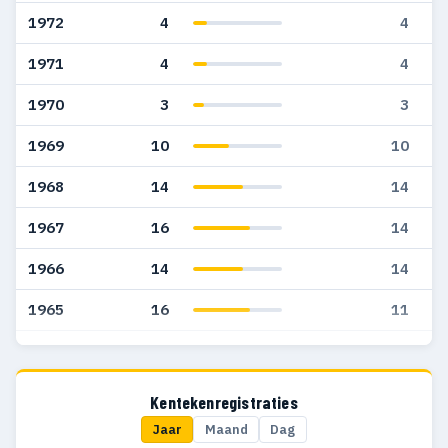
1972
4
4
1971
4
4
1970
3
3
1969
10
10
1968
14
14
1967
16
14
1966
14
14
1965
16
11
1964
25
24
1963
21
17
Kentekenregistraties
Jaar
Maand
Dag
1962
6
6