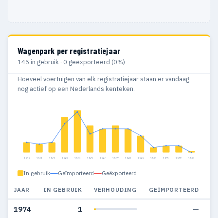
Wagenpark per registratiejaar
145 in gebruik · 0 geëxporteerd (0%)
Hoeveel voertuigen van elk registratiejaar staan er vandaag
nog actief op een Nederlands kenteken.
1959
1961
1962
1963
1964
1965
1966
1967
1968
1969
1970
1971
1972
1974
In gebruik
Geïmporteerd
Geëxporteerd
JAAR
IN GEBRUIK
VERHOUDING
GEÏMPORTEERD
G
1974
1
—