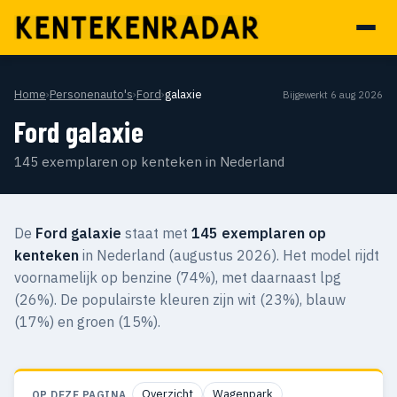
Home
›
Personenauto's
›
Ford
›
galaxie
Bijgewerkt 6 aug 2026
Ford galaxie
145 exemplaren op kenteken in Nederland
De
Ford galaxie
staat met
145 exemplaren op
kenteken
in Nederland (augustus 2026). Het model rijdt
voornamelijk op benzine (74%), met daarnaast lpg
(26%). De populairste kleuren zijn wit (23%), blauw
(17%) en groen (15%).
Overzicht
Wagenpark
OP DEZE PAGINA