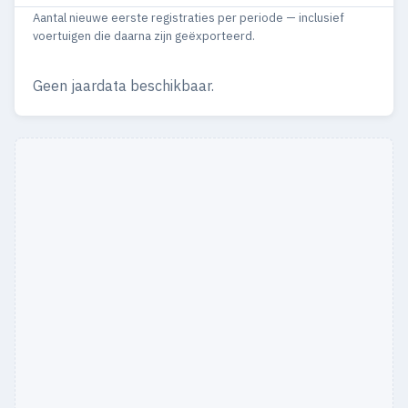
Aantal nieuwe eerste registraties per periode — inclusief
1961
5
5
voertuigen die daarna zijn geëxporteerd.
1959
6
6
Geen jaardata beschikbaar.