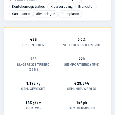
Kentekenregistraties
Kleurverdeling
Brandstof
Carrosserie
Uitvoeringen
Exemplaren
485
0,0%
OP KENTEKEN
VOLLEDIG ELEKTRISCH
265
220
NL-GEREGISTREERD
GEÏMPORTEERD (45%)
(55%)
1.175 kg
€ 29.644
GEM. GEWICHT
GEM. NIEUWPRIJS
143 g/km
146 pk
GEM. CO₂
GEM. VERMOGEN