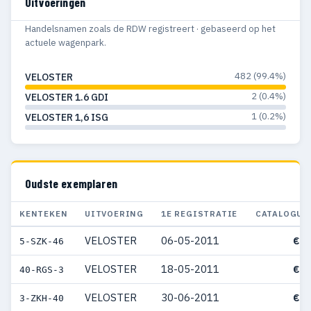
Uitvoeringen
Handelsnamen zoals de RDW registreert · gebaseerd op het
actuele wagenpark.
482 (99.4%)
VELOSTER
2 (0.4%)
VELOSTER 1.6 GDI
1 (0.2%)
VELOSTER 1,6 ISG
Oudste exemplaren
KENTEKEN
UITVOERING
1E REGISTRATIE
CATALOGUS
VELOSTER
06-05-2011
€ 3
5-SZK-46
VELOSTER
18-05-2011
€ 1
40-RGS-3
VELOSTER
30-06-2011
€ 3
3-ZKH-40