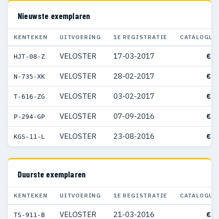
Nieuwste exemplaren
KENTEKEN
UITVOERING
1E REGISTRATIE
CATALOGUS
VELOSTER
17-03-2017
€ 3
HJT-08-Z
VELOSTER
28-02-2017
€ 5
N-735-XK
VELOSTER
03-02-2017
€ 3
T-616-ZG
VELOSTER
07-09-2016
€ 3
P-294-GP
VELOSTER
23-08-2016
€ 3
KGS-11-L
Duurste exemplaren
KENTEKEN
UITVOERING
1E REGISTRATIE
CATALOGUS
VELOSTER
21-03-2016
€ 6
TS-911-B