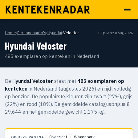
Home
›
Personenauto's
›
Hyundai
›
Veloster
Bijgewerkt 8 aug 2026
Hyundai Veloster
485 exemplaren op kenteken in Nederland
De
Hyundai Veloster
staat met
485 exemplaren op
kenteken
in Nederland (augustus 2026) en rijdt volledig
op benzine. De populairste kleuren zijn zwart (27%), grijs
(22%) en rood (18%). De gemiddelde catalogusprijs is €
29.644 en het gemiddelde gewicht 1.175 kg.
Overzicht
Wagenpark
OP DEZE PAGINA