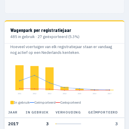
Wagenpark per registratiejaar
485 in gebruik · 27 geëxporteerd (5.3%)
Hoeveel voertuigen van elk registratiejaar staan er vandaag
nog actief op een Nederlands kenteken.
2011
2012
2013
2014
2015
2016
2017
In gebruik
Geïmporteerd
Geëxporteerd
JAAR
IN GEBRUIK
VERHOUDING
GEÏMPORTEERD
G
2017
3
3