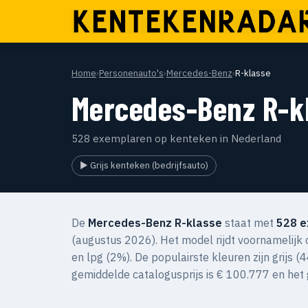
Home
›
Personenauto's
›
Mercedes-Benz
›
R-klasse
Mercedes-Benz R-k
528 exemplaren op kenteken in Nederland
▶ Grijs kenteken (bedrijfsauto)
De
Mercedes-Benz R-klasse
staat met
528 e
(augustus 2026). Het model rijdt voornamelijk
en lpg (2%). De populairste kleuren zijn grijs
gemiddelde catalogusprijs is € 100.777 en het