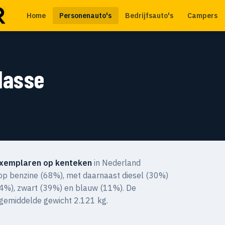
Home
Personenauto's
Bedrijfsauto's
Campers
lasse
xemplaren op kenteken
in Nederland
 op benzine (68%), met daarnaast diesel (30%)
 (44%), zwart (39%) en blauw (11%). De
 gemiddelde gewicht 2.121 kg.