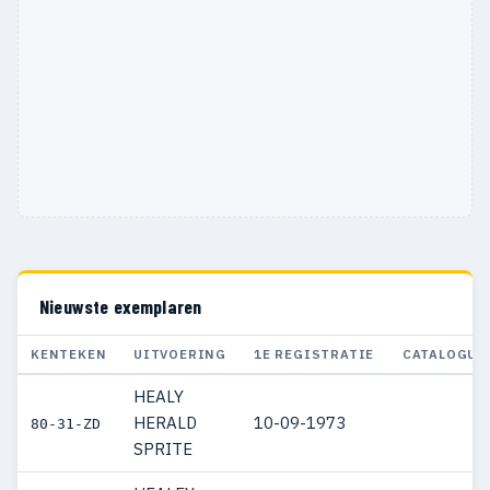
Nieuwste exemplaren
KENTEKEN
UITVOERING
1E REGISTRATIE
CATALOGUS
HEALY
HERALD
10-09-1973
80-31-ZD
SPRITE