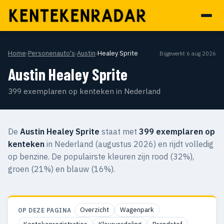
Home
›
Personenauto's
›
Austin
›
Healey Sprite
Bijgewerkt 6 aug 2026
Austin Healey Sprite
399 exemplaren op kenteken in Nederland
De
Austin Healey Sprite
staat met
399 exemplaren op
kenteken
in Nederland (augustus 2026) en rijdt volledig
op benzine. De populairste kleuren zijn rood (32%),
groen (21%) en blauw (16%).
Overzicht
Wagenpark
OP DEZE PAGINA