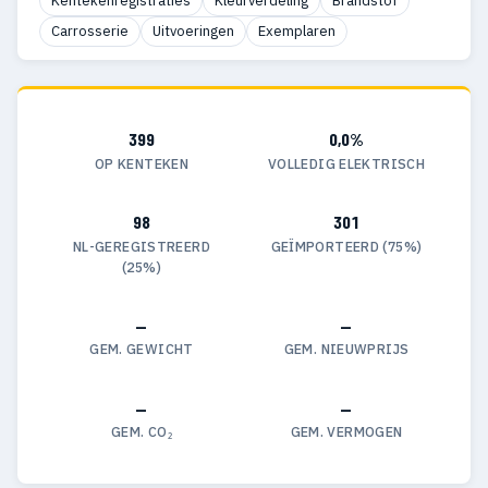
Kentekenregistraties
Kleurverdeling
Brandstof
Carrosserie
Uitvoeringen
Exemplaren
399
0,0%
OP KENTEKEN
VOLLEDIG ELEKTRISCH
98
301
NL-GEREGISTREERD
GEÏMPORTEERD (75%)
(25%)
—
—
GEM. GEWICHT
GEM. NIEUWPRIJS
—
—
GEM. CO₂
GEM. VERMOGEN