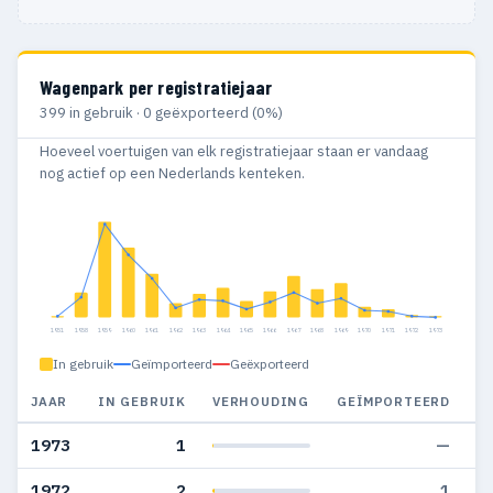
Wagenpark per registratiejaar
399 in gebruik · 0 geëxporteerd (0%)
Hoeveel voertuigen van elk registratiejaar staan er vandaag
nog actief op een Nederlands kenteken.
1951
1958
1959
1960
1961
1962
1963
1964
1965
1966
1967
1968
1969
1970
1971
1972
1973
In gebruik
Geïmporteerd
Geëxporteerd
JAAR
IN GEBRUIK
VERHOUDING
GEÏMPORTEERD
G
1973
1
—
1972
2
1