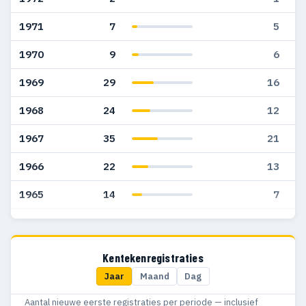
1971
7
5
1970
9
6
1969
29
16
1968
24
12
1967
35
21
1966
22
13
1965
14
7
1964
25
14
1963
20
15
Kentekenregistraties
Jaar
Maand
Dag
1962
12
8
Aantal nieuwe eerste registraties per periode — inclusief