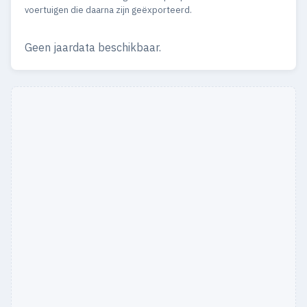
1961
37
33
voertuigen die daarna zijn geëxporteerd.
1960
59
53
Geen jaardata beschikbaar.
1959
81
79
1958
21
17
1951
1
1