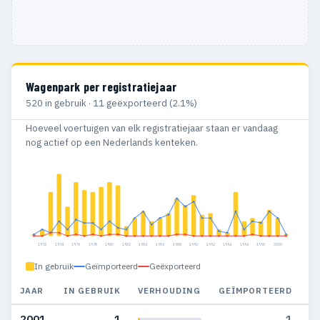
Wagenpark per registratiejaar
520 in gebruik · 11 geëxporteerd (2.1%)
Hoeveel voertuigen van elk registratiejaar staan er vandaag
nog actief op een Nederlands kenteken.
1972
1974
1976
1978
1980
1982
1984
1986
1988
1990
1992
1994
1996
1998
2000
In gebruik
Geïmporteerd
Geëxporteerd
JAAR
IN GEBRUIK
VERHOUDING
GEÏMPORTEERD
G
2001
1
1