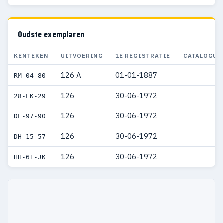
Oudste exemplaren
KENTEKEN
UITVOERING
1E REGISTRATIE
CATALOGUS
126 A
01-01-1887
RM-04-80
126
30-06-1972
28-EK-29
126
30-06-1972
DE-97-90
126
30-06-1972
DH-15-57
126
30-06-1972
HH-61-JK