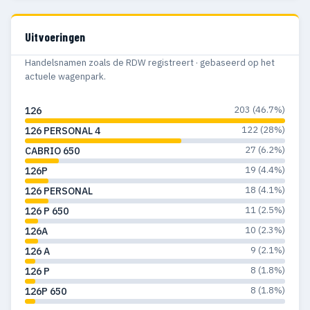
Uitvoeringen
Handelsnamen zoals de RDW registreert · gebaseerd op het
actuele wagenpark.
203 (46.7%)
126
122 (28%)
126 PERSONAL 4
27 (6.2%)
CABRIO 650
19 (4.4%)
126P
18 (4.1%)
126 PERSONAL
11 (2.5%)
126 P 650
10 (2.3%)
126A
9 (2.1%)
126 A
8 (1.8%)
126 P
8 (1.8%)
126P 650