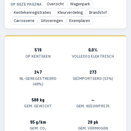
Overzicht
Wagenpark
OP DEZE PAGINA
Kentekenregistraties
Kleurverdeling
Brandstof
Carrosserie
Uitvoeringen
Exemplaren
519
0,0%
OP KENTEKEN
VOLLEDIG ELEKTRISCH
247
273
NL-GEREGISTREERD
GEÏMPORTEERD (53%)
(48%)
588 kg
—
GEM. GEWICHT
GEM. NIEUWPRIJS
95 g/km
28 pk
GEM. CO₂
GEM. VERMOGEN