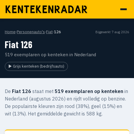
Home
›
Personenauto's
›
Fiat
›
126
Bijgewerkt 7 aug 2026
Fiat 126
519 exemplaren op kenteken in Nederland
▶ Grijs kenteken (bedrijfsauto)
De
Fiat 126
staat met
519 exemplaren op kenteken
in
Nederland (augustus 2026) en rijdt volledig op benzine.
De populairste kleuren zijn rood (38%), geel (15%) en
wit (13%). Het gemiddelde gewicht is 588 kg.