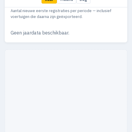
1990
25
21
Aantal nieuwe eerste registraties per periode — inclusief
1989
19
18
voertuigen die daarna zijn geëxporteerd.
1988
23
23
Geen jaardata beschikbaar.
1987
14
13
1986
11
11
1985
9
7
1984
15
15
1983
11
11
1982
6
4
1981
31
5
1980
33
9