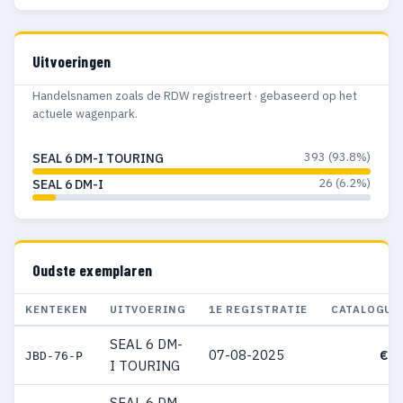
Uitvoeringen
Handelsnamen zoals de RDW registreert · gebaseerd op het
actuele wagenpark.
393 (93.8%)
SEAL 6 DM-I TOURING
26 (6.2%)
SEAL 6 DM-I
Oudste exemplaren
KENTEKEN
UITVOERING
1E REGISTRATIE
CATALOGUS
SEAL 6 DM-
07-08-2025
€ 4
JBD-76-P
I TOURING
SEAL 6 DM-