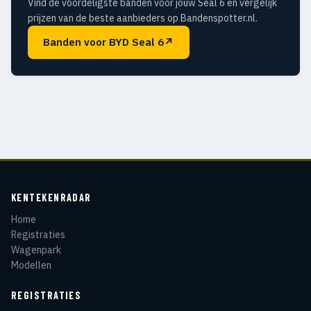
Vind de voordeligste banden voor jouw Seal 6 en vergelijk
prijzen van de beste aanbieders op Bandenspotter.nl.
Banden voor BYD Seal 6
↗
KENTEKENRADAR
Home
Registraties
Wagenpark
Modellen
REGISTRATIES