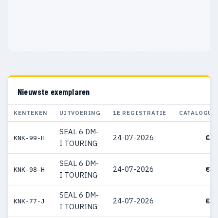
Nieuwste exemplaren
KENTEKEN
UITVOERING
1E REGISTRATIE
CATALOGUS
SEAL 6 DM-
24-07-2026
€ 4
KNK-99-H
I TOURING
SEAL 6 DM-
24-07-2026
€ 4
KNK-98-H
I TOURING
SEAL 6 DM-
24-07-2026
€ 3
KNK-77-J
I TOURING