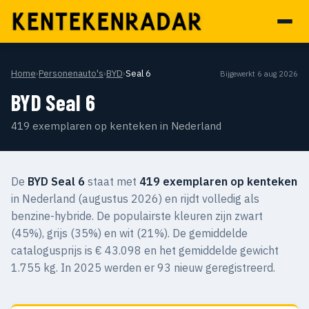
Home
›
Personenauto's
›
BYD
›
Seal 6
Bijgewerkt 6 aug 2026
BYD Seal 6
419 exemplaren op kenteken in Nederland
De
BYD Seal 6
staat met
419 exemplaren op kenteken
in Nederland (augustus 2026) en rijdt volledig als
benzine-hybride. De populairste kleuren zijn zwart
(45%), grijs (35%) en wit (21%). De gemiddelde
catalogusprijs is € 43.098 en het gemiddelde gewicht
1.755 kg. In 2025 werden er 93 nieuw geregistreerd.