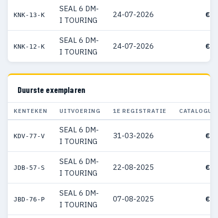
SEAL 6 DM-
24-07-2026
€ 3
KNK-13-K
I TOURING
SEAL 6 DM-
24-07-2026
€ 3
KNK-12-K
I TOURING
Duurste exemplaren
KENTEKEN
UITVOERING
1E REGISTRATIE
CATALOGUS
SEAL 6 DM-
31-03-2026
€ 4
KDV-77-V
I TOURING
SEAL 6 DM-
22-08-2025
€ 4
JDB-57-S
I TOURING
SEAL 6 DM-
07-08-2025
€ 4
JBD-76-P
I TOURING