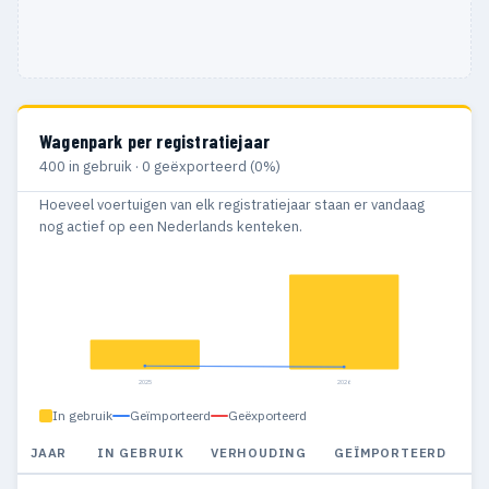
Wagenpark per registratiejaar
400 in gebruik · 0 geëxporteerd (0%)
Hoeveel voertuigen van elk registratiejaar staan er vandaag
nog actief op een Nederlands kenteken.
2025
2026
In gebruik
Geïmporteerd
Geëxporteerd
JAAR
IN GEBRUIK
VERHOUDING
GEÏMPORTEERD
G