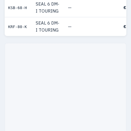
SEAL 6 DM-
—
€ 4
KSB-68-H
I TOURING
SEAL 6 DM-
—
€ 4
KRF-80-K
I TOURING