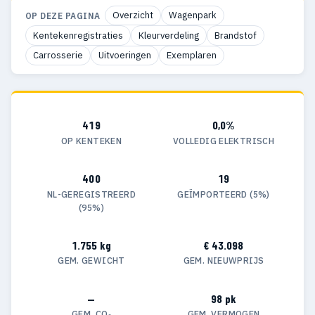
Overzicht
Wagenpark
OP DEZE PAGINA
Kentekenregistraties
Kleurverdeling
Brandstof
Carrosserie
Uitvoeringen
Exemplaren
419
0,0%
OP KENTEKEN
VOLLEDIG ELEKTRISCH
400
19
NL-GEREGISTREERD
GEÏMPORTEERD (5%)
(95%)
1.755 kg
€ 43.098
GEM. GEWICHT
GEM. NIEUWPRIJS
—
98 pk
GEM. CO₂
GEM. VERMOGEN