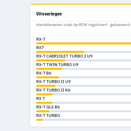
Uitvoeringen
Handelsnamen zoals de RDW registreert · gebaseerd 
RX-7
RX7
RX-7 CABRIOLET TURBO 2 U9
RX-7 TWIN TURBO U9
RX-7 B6
RX-7 TURBO II U9
RX-7 TURBO II K6
RX 7
RX-7 GLS B6
RX-7 TURBO