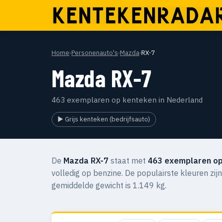
Home
›
Personenauto's
›
Mazda
›
RX-7
Mazda RX-7
463 exemplaren op kenteken in Nederland
▶ Grijs kenteken (bedrijfsauto)
De
Mazda RX-7
staat met
463 exemplaren op
volledig op benzine. De populairste kleuren zij
gemiddelde gewicht is 1.149 kg.