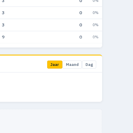
3
0
0%
3
0
0%
3
0
0%
9
0
0%
13
1
7.7%
18
3
15%
Jaar
Maand
Dag
31
1
3%
12
1
6.7%
13
1
6.3%
22
2
8%
18
0
0%