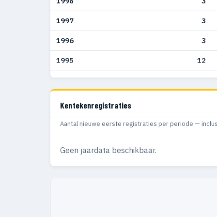
1998
3
1997
3
1996
3
1995
12
1994
12
1993
17
Kentekenregistraties
1992
32
Aantal nieuwe eerste registraties per periode — inclu
1991
14
Geen jaardata beschikbaar.
1990
15
1989
23
1988
22