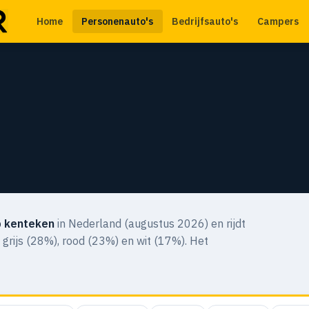
Home
Personenauto's
Bedrijfsauto's
Campers
 kenteken
in Nederland (augustus 2026) en rijdt
n grijs (28%), rood (23%) en wit (17%). Het