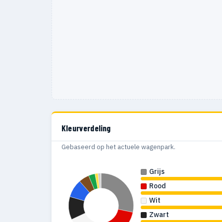
1987
28
1986
50
1985
22
1984
21
1983
26
1982
19
1981
34
Kleurverdeling
1980
40
Gebaseerd op het actuele wagenpark.
1979
58
Grijs
Rood
Wit
Zwart