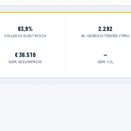
83,9%
2.292
VOLLEDIG ELEKTRISCH
NL-GEREGISTREERD (78%)
€ 36.510
—
GEM. NIEUWPRIJS
GEM. CO₂