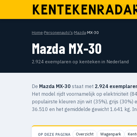
Home
›
Personenauto's
›
Mazda
›
MX-30
Mazda MX-30
2.924 exemplaren op kenteken in Nederland
De
Mazda MX-30
staat met
2.924 exemplare
Het model rijdt voornamelijk op elektriciteit 
populairste kleuren zijn wit (35%), grijs (30%)
36.510 en het gemiddelde gewicht 1.641 kg. In
Overzicht
Wagenpark
Kent
OP DEZE PAGINA