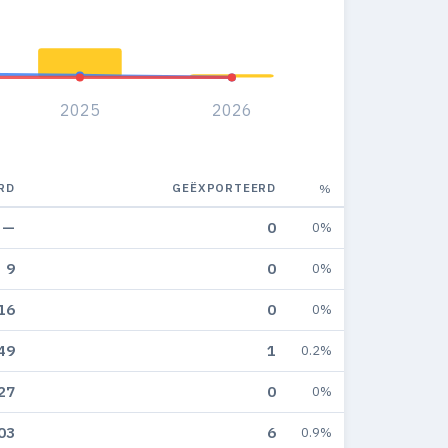
2025
2026
RD
GEËXPORTEERD
%
—
0
0%
9
0
0%
16
0
0%
49
1
0.2%
27
0
0%
03
6
0.9%