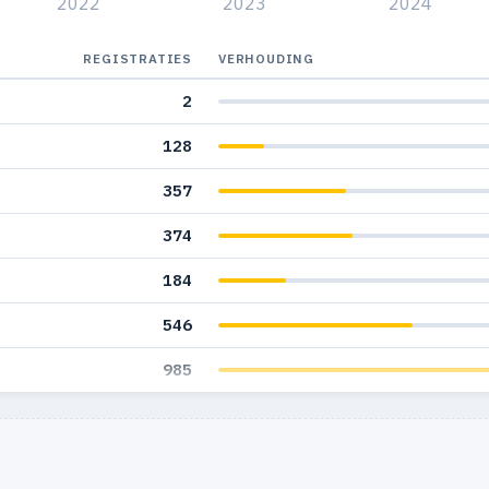
2022
2023
2024
REGISTRATIES
VERHOUDING
2
128
357
374
184
546
985