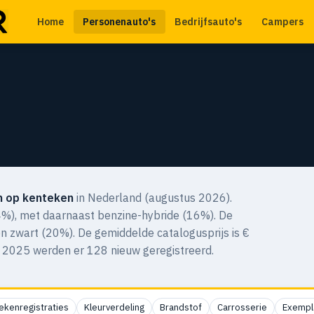
Home
Personenauto's
Bedrijfsauto's
Campers
n op kenteken
in Nederland (augustus 2026).
(84%), met daarnaast benzine-hybride (16%). De
 en zwart (20%). De gemiddelde catalogusprijs is €
 2025 werden er 128 nieuw geregistreerd.
ekenregistraties
Kleurverdeling
Brandstof
Carrosserie
Exempl