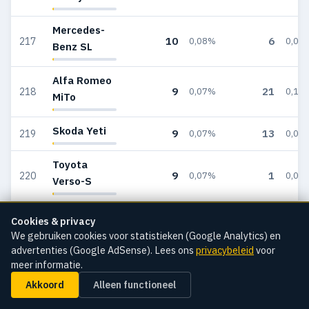
Mercedes-
10
6
217
0,08%
0,04
Benz SL
Alfa Romeo
9
21
218
0,07%
0,13
MiTo
Skoda Yeti
9
13
219
0,07%
0,08
Toyota
9
1
220
0,07%
0,01
Verso-S
Renault
Cookies & privacy
9
2
221
0,07%
0,01
Trafic
We gebruiken cookies voor statistieken (Google Analytics) en
advertenties (Google AdSense). Lees ons
privacybeleid
voor
meer informatie.
Renault
9
26
222
0,07%
0,16
Symbioz
Akkoord
Alleen functioneel