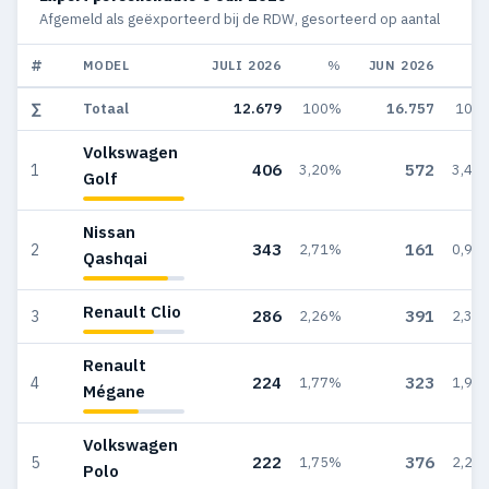
Afgemeld als geëxporteerd bij de RDW, gesorteerd op aantal
#
MODEL
JULI 2026
%
JUN 2026
∑
Totaal
12.679
100%
16.757
100
Volkswagen
406
572
1
3,20%
3,41
Golf
Nissan
343
161
2
2,71%
0,96
Qashqai
Renault Clio
286
391
3
2,26%
2,33
Renault
224
323
4
1,77%
1,93
Mégane
Volkswagen
222
376
5
1,75%
2,24
Polo