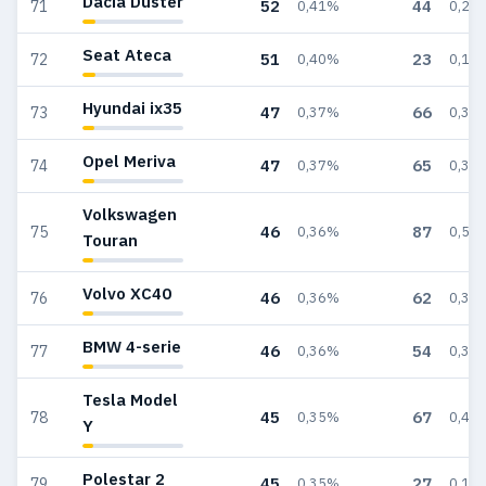
Dacia Duster
52
44
71
0,41%
0,26
Seat Ateca
51
23
72
0,40%
0,14
Hyundai ix35
47
66
73
0,37%
0,39
Opel Meriva
47
65
74
0,37%
0,39
Volkswagen
46
87
75
0,36%
0,52
Touran
Volvo XC40
46
62
76
0,36%
0,37
BMW 4-serie
46
54
77
0,36%
0,32
Tesla Model
45
67
78
0,35%
0,40
Y
Polestar 2
45
27
79
0,35%
0,16