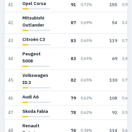
Opel Corsa
91
155
41
0,72%
0,92
Mitsubishi
87
54
42
0,69%
0,32
Outlander
Citroën C3
83
119
43
0,65%
0,71
Peugeot
83
69
44
0,65%
0,41
5008
Volkswagen
82
130
45
0,65%
0,78
ID.3
Audi A6
79
108
46
0,62%
0,64
Skoda Fabia
78
92
47
0,62%
0,55
Renault
74
114
48
0,58%
0,68