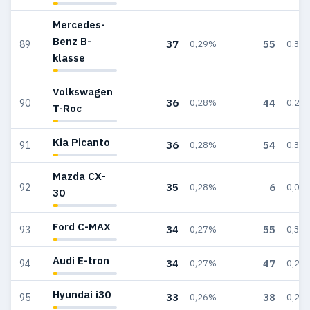
Mercedes-
Benz B-
37
55
89
0,29%
0,33
klasse
Volkswagen
36
44
90
0,28%
0,26
T-Roc
Kia Picanto
36
54
91
0,28%
0,32
Mazda CX-
35
6
92
0,28%
0,04
30
Ford C-MAX
34
55
93
0,27%
0,33
Audi E-tron
34
47
94
0,27%
0,28
Hyundai i30
33
38
95
0,26%
0,23