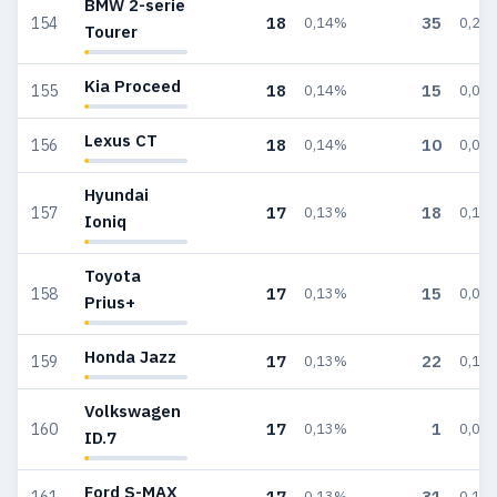
BMW 2-serie
18
35
154
0,14%
0,21
Tourer
Kia Proceed
18
15
155
0,14%
0,09
Lexus CT
18
10
156
0,14%
0,06
Hyundai
17
18
157
0,13%
0,11
Ioniq
Toyota
17
15
158
0,13%
0,09
Prius+
Honda Jazz
17
22
159
0,13%
0,13
Volkswagen
17
1
160
0,13%
0,01
ID.7
Ford S-MAX
17
31
161
0,13%
0,18