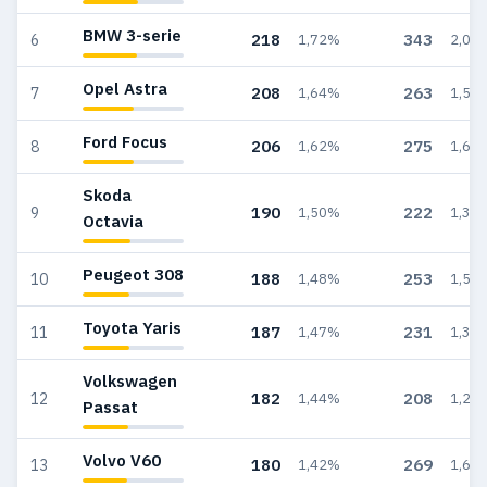
BMW 3-serie
218
343
6
1,72%
2,05
Opel Astra
208
263
7
1,64%
1,57
Ford Focus
206
275
8
1,62%
1,64
Skoda
190
222
9
1,50%
1,32
Octavia
Peugeot 308
188
253
10
1,48%
1,51
Toyota Yaris
187
231
11
1,47%
1,38
Volkswagen
182
208
12
1,44%
1,24
Passat
Volvo V60
180
269
13
1,42%
1,61