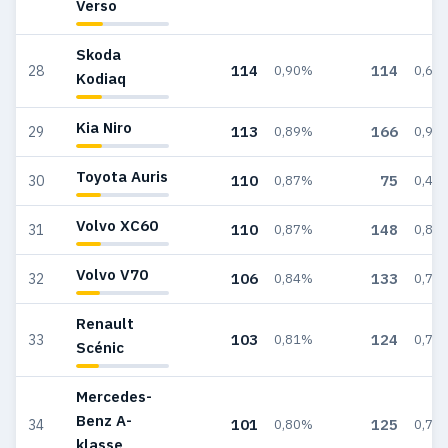
Verso
Skoda
114
114
28
0,90%
0,68
Kodiaq
Kia Niro
113
166
29
0,89%
0,99
Toyota Auris
110
75
30
0,87%
0,45
Volvo XC60
110
148
31
0,87%
0,88
Volvo V70
106
133
32
0,84%
0,79
Renault
103
124
33
0,81%
0,74
Scénic
Mercedes-
Benz A-
101
125
34
0,80%
0,75
klasse