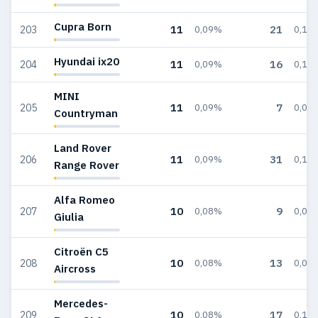
Cupra Born
11
21
203
0,09%
0,13
Hyundai ix20
11
16
204
0,09%
0,10
MINI
11
7
205
0,09%
0,04
Countryman
Land Rover
11
31
206
0,09%
0,18
Range Rover
Alfa Romeo
10
9
207
0,08%
0,05
Giulia
Citroën C5
10
13
208
0,08%
0,08
Aircross
Mercedes-
10
17
209
0,08%
0,10