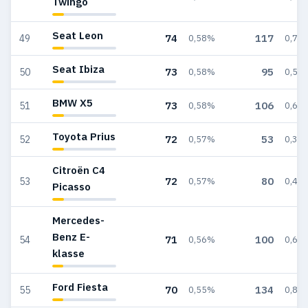
Twingo
Seat Leon
74
117
49
0,58%
0,70
Seat Ibiza
73
95
50
0,58%
0,57
BMW X5
73
106
51
0,58%
0,63
Toyota Prius
72
53
52
0,57%
0,32
Citroën C4
72
80
53
0,57%
0,48
Picasso
Mercedes-
Benz E-
71
100
54
0,56%
0,60
klasse
Ford Fiesta
70
134
55
0,55%
0,80