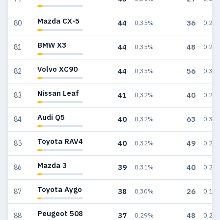
Mazda CX-5
44
36
80
0,35%
0,21
BMW X3
44
48
81
0,35%
0,29
Volvo XC90
44
56
82
0,35%
0,33
Nissan Leaf
41
40
83
0,32%
0,24
Audi Q5
40
63
84
0,32%
0,38
Toyota RAV4
40
49
85
0,32%
0,29
Mazda 3
39
40
86
0,31%
0,24
Toyota Aygo
38
26
87
0,30%
0,16
Peugeot 508
37
48
88
0,29%
0,29