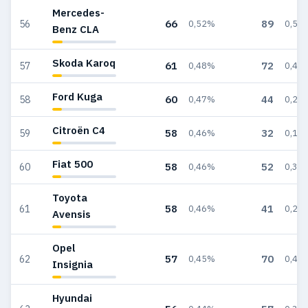
Mercedes-
66
89
56
0,52%
0,53
Benz CLA
Skoda Karoq
61
72
57
0,48%
0,43
Ford Kuga
60
44
58
0,47%
0,26
Citroën C4
58
32
59
0,46%
0,19
Fiat 500
58
52
60
0,46%
0,31
Toyota
58
41
61
0,46%
0,24
Avensis
Opel
57
70
62
0,45%
0,42
Insignia
Hyundai