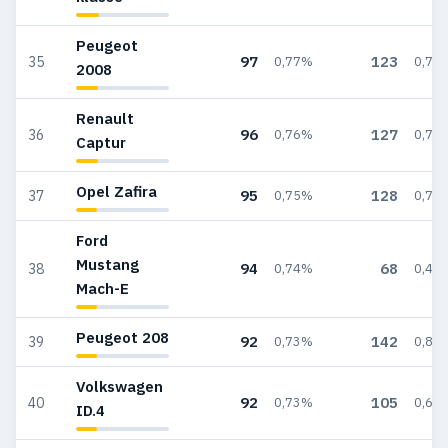
Peugeot
97
123
35
0,77%
0,73
2008
Renault
96
127
36
0,76%
0,76
Captur
Opel Zafira
95
128
37
0,75%
0,76
Ford
Mustang
94
68
38
0,74%
0,41
Mach-E
Peugeot 208
92
142
39
0,73%
0,85
Volkswagen
92
105
40
0,73%
0,63
ID.4