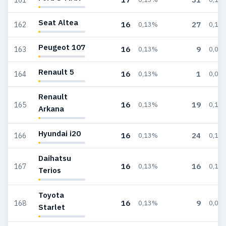
Seat Altea
16
27
162
0,13%
0,16
Peugeot 107
16
9
163
0,13%
0,05
Renault 5
16
1
164
0,13%
0,01
Renault
16
19
165
0,13%
0,11
Arkana
Hyundai i20
16
24
166
0,13%
0,14
Daihatsu
16
16
167
0,13%
0,10
Terios
Toyota
16
9
168
0,13%
0,05
Starlet