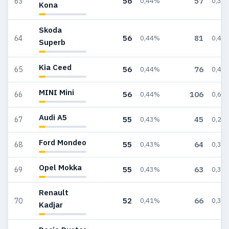
56
57
63
0,44%
0,34
Kona
Skoda
56
81
64
0,44%
0,48
Superb
Kia Ceed
56
76
65
0,44%
0,45
MINI Mini
56
106
66
0,44%
0,63
Audi A5
55
45
67
0,43%
0,27
Ford Mondeo
55
64
68
0,43%
0,38
Opel Mokka
55
63
69
0,43%
0,38
Renault
52
66
70
0,41%
0,39
Kadjar