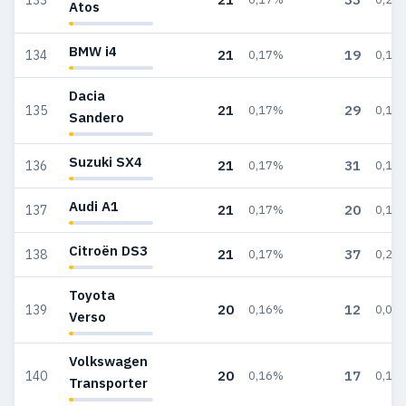
Atos
BMW i4
21
19
134
0,17%
0,11
Dacia
21
29
135
0,17%
0,17
Sandero
Suzuki SX4
21
31
136
0,17%
0,18
Audi A1
21
20
137
0,17%
0,12
Citroën DS3
21
37
138
0,17%
0,22
Toyota
20
12
139
0,16%
0,07
Verso
Volkswagen
20
17
140
0,16%
0,10
Transporter