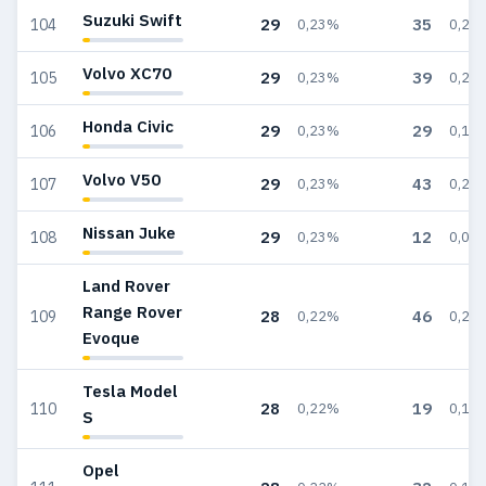
Suzuki Swift
29
35
104
0,23%
0,21
Volvo XC70
29
39
105
0,23%
0,23
Honda Civic
29
29
106
0,23%
0,17
Volvo V50
29
43
107
0,23%
0,26
Nissan Juke
29
12
108
0,23%
0,07
Land Rover
Range Rover
28
46
109
0,22%
0,27
Evoque
Tesla Model
28
19
110
0,22%
0,11
S
Opel