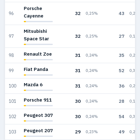
Porsche
32
43
96
0,25%
0,26
Cayenne
Mitsubishi
32
27
97
0,25%
0,16
Space Star
Renault Zoe
31
35
98
0,24%
0,21
Fiat Panda
31
52
99
0,24%
0,31
Mazda 6
31
36
100
0,24%
0,21
Porsche 911
30
28
101
0,24%
0,17
Peugeot 307
30
54
102
0,24%
0,32
Peugeot 207
29
49
103
0,23%
0,29