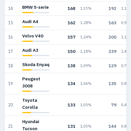
BMW 5-serie
168
192
14
1,33%
1,15
Audi A4
162
163
15
1,28%
0,97
Volvo V40
157
200
16
1,24%
1,19
Audi A3
150
239
17
1,18%
1,43
Skoda Enyaq
138
129
18
1,09%
0,77
Peugeot
134
135
19
1,06%
0,81
3008
Toyota
133
79
20
1,05%
0,47
Corolla
Hyundai
131
144
21
1,03%
0,86
Tucson