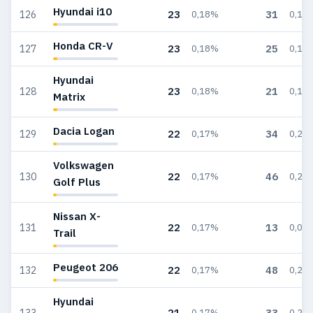
Hyundai i10
23
31
126
0,18%
0,18
Honda CR-V
23
25
127
0,18%
0,15
Hyundai
23
21
128
0,18%
0,13
Matrix
Dacia Logan
22
34
129
0,17%
0,20
Volkswagen
22
46
130
0,17%
0,27
Golf Plus
Nissan X-
22
13
131
0,17%
0,08
Trail
Peugeot 206
22
48
132
0,17%
0,29
Hyundai
21
33
133
0,17%
0,20