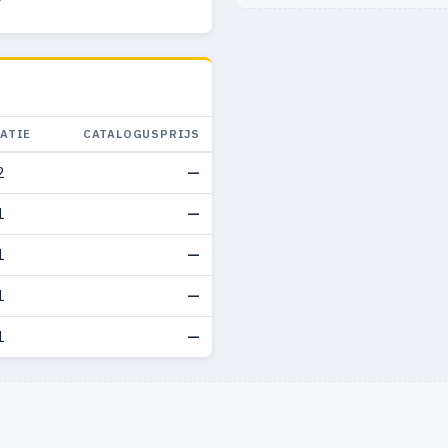
ATIE
CATALOGUSPRIJS
2
—
1
—
1
—
1
—
1
—