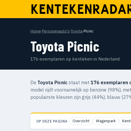
Home
›
Personenauto's
›
Toyota
›
Picnic
Toyota Picnic
176 exemplaren op kenteken in Nederland
De
Toyota Picnic
staat met
176 exemplaren 
model rijdt voornamelijk op benzine (98%), met
populairste kleuren zijn grijs (44%), blauw (2
Overzicht
Wagenpark
Kent
OP DEZE PAGINA