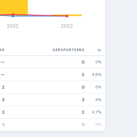
2001
2002
RD
GEËXPORTEERD
%
—
0
0%
—
1
4.8%
2
0
0%
3
3
6%
3
2
6.7%
3
0
0%