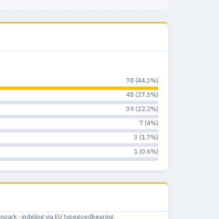
78 (44.3%)
48 (27.3%)
39 (22.2%)
7 (4%)
3 (1.7%)
1 (0.6%)
ark · indeling via EU typegoedkeuring.