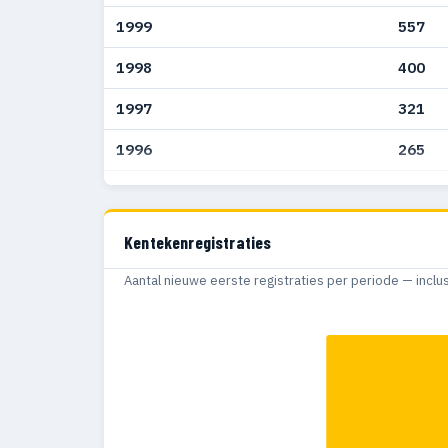
1999
557
1998
400
1997
321
1996
265
1995
249
1994
200
Kentekenregistraties
1993
70
Aantal nieuwe eerste registraties per periode — inclu