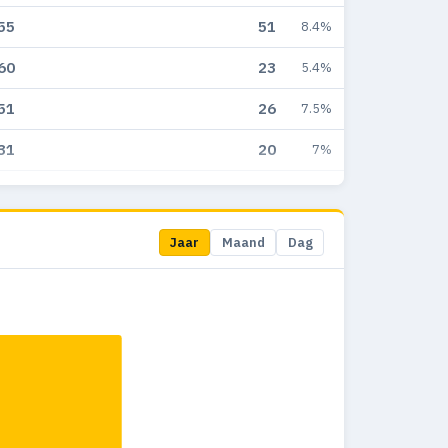
55
51
8.4%
60
23
5.4%
51
26
7.5%
31
20
7%
39
15
5.7%
38
7
3.4%
Jaar
Maand
Dag
4
2
2.8%