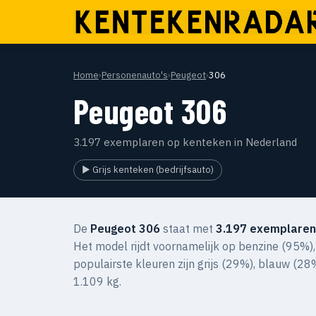
Home
›
Personenauto's
›
Peugeot
›
306
Peugeot 306
3.197 exemplaren op kenteken in Nederland
▶ Grijs kenteken (bedrijfsauto)
De
Peugeot 306
staat met
3.197 exemplaren
Het model rijdt voornamelijk op benzine (95%),
populairste kleuren zijn grijs (29%), blauw (2
1.109 kg.