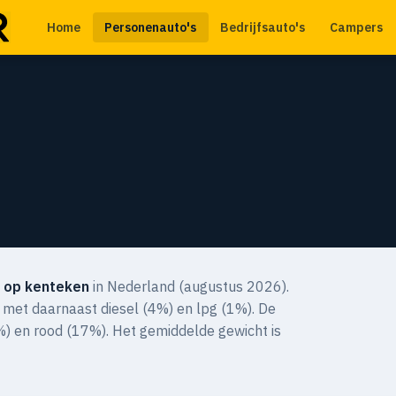
Home
Personenauto's
Bedrijfsauto's
Campers
 op kenteken
in Nederland (augustus 2026).
 met daarnaast diesel (4%) en lpg (1%). De
8%) en rood (17%). Het gemiddelde gewicht is