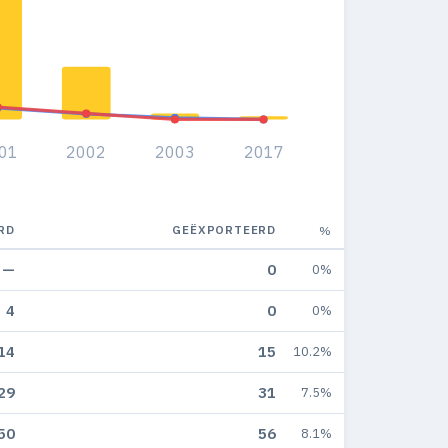
01
2002
2003
2017
RD
GEËXPORTEERD
%
—
0
0%
4
0
0%
14
15
10.2%
29
31
7.5%
50
56
8.1%