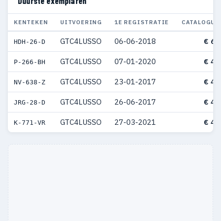
Duurste exemplaren
KENTEKEN
UITVOERING
1E REGISTRATIE
CATALOGUS
GTC4LUSSO
06-06-2018
€ 62
HDH-26-D
GTC4LUSSO
07-01-2020
€ 47
P-266-BH
GTC4LUSSO
23-01-2017
€ 43
NV-638-Z
GTC4LUSSO
26-06-2017
€ 43
JRG-28-D
GTC4LUSSO
27-03-2021
€ 43
K-771-VR