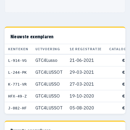
Nieuwste exemplaren
KENTEKEN
UITVOERING
1E REGISTRATIE
CATALOGU
GTC4Lusso
21-06-2021
€ 3
L-914-VG
GTC4LUSSOT
29-03-2021
€ 3
L-244-PK
GTC4LUSSO
27-03-2021
€ 4
K-771-VR
GTC4LUSSO
19-10-2020
€ 3
HFX-49-Z
GTC4LUSSOT
05-08-2020
€ 3
J-082-HF