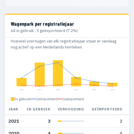
Wagenpark per registratiejaar
64 in gebruik · 5 geëxporteerd (7.2%)
Hoeveel voertuigen van elk registratiejaar staan er vandaag
nog actief op een Nederlands kenteken.
2016
2017
2018
2019
2020
2021
In gebruik
Geïmporteerd
Geëxporteerd
JAAR
IN GEBRUIK
VERHOUDING
GEÏMPORTEERD
G
2021
3
2
2020
4
4