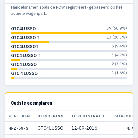
Handelsnamen zoals de RDW registreert · gebaseerd op het
actuele wagenpark.
39 (60.9%)
GTC4LUSSO
13 (20.3%)
GTC4LUSSO T
6 (9.4%)
GTC4LUSSOT
3 (4.7%)
GTC4 LUSSO T
2 (3.1%)
GTC4 LUSSO
1 (1.6%)
GTC 4 LUSSO T
Oudste exemplaren
KENTEKEN
UITVOERING
1E REGISTRATIE
CATALOGUS
GTC4LUSSO
12-09-2016
€ 40
HPZ-59-S