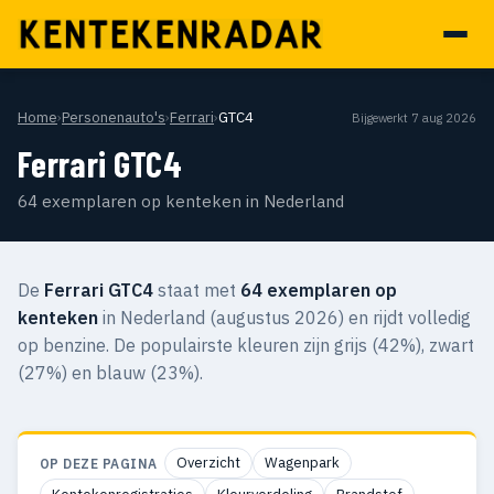
Home
›
Personenauto's
›
Ferrari
›
GTC4
Bijgewerkt 7 aug 2026
Ferrari GTC4
64 exemplaren op kenteken in Nederland
De
Ferrari GTC4
staat met
64 exemplaren op
kenteken
in Nederland (augustus 2026) en rijdt volledig
op benzine. De populairste kleuren zijn grijs (42%), zwart
(27%) en blauw (23%).
Overzicht
Wagenpark
OP DEZE PAGINA