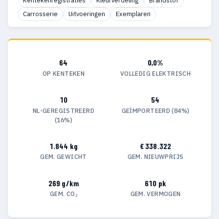
Kentekenregistraties
Kleurverdeling
Brandstof
Carrosserie
Uitvoeringen
Exemplaren
64
0,0%
OP KENTEKEN
VOLLEDIG ELEKTRISCH
10
54
NL-GEREGISTREERD
GEÏMPORTEERD (84%)
(16%)
1.844 kg
€ 338.322
GEM. GEWICHT
GEM. NIEUWPRIJS
269 g/km
610 pk
GEM. CO₂
GEM. VERMOGEN