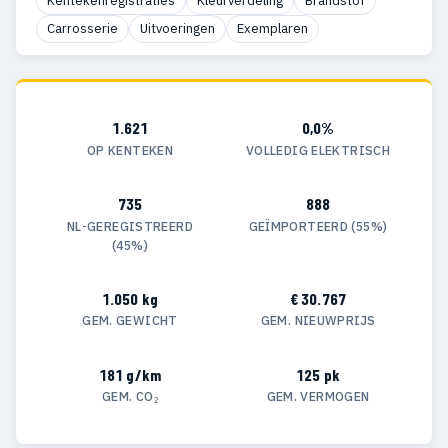
Kentekenregistraties
Kleurverdeling
Brandstof
Carrosserie
Uitvoeringen
Exemplaren
1.621
0,0%
OP KENTEKEN
VOLLEDIG ELEKTRISCH
735
888
NL-GEREGISTREERD
GEÏMPORTEERD (55%)
(45%)
1.050 kg
€ 30.767
GEM. GEWICHT
GEM. NIEUWPRIJS
181 g/km
125 pk
GEM. CO₂
GEM. VERMOGEN