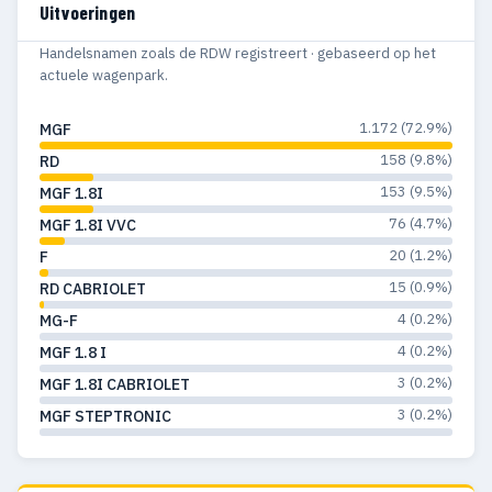
Uitvoeringen
Handelsnamen zoals de RDW registreert · gebaseerd op het
actuele wagenpark.
1.172 (72.9%)
MGF
158 (9.8%)
RD
153 (9.5%)
MGF 1.8I
76 (4.7%)
MGF 1.8I VVC
20 (1.2%)
F
15 (0.9%)
RD CABRIOLET
4 (0.2%)
MG-F
4 (0.2%)
MGF 1.8 I
3 (0.2%)
MGF 1.8I CABRIOLET
3 (0.2%)
MGF STEPTRONIC