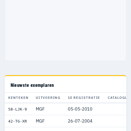
Nieuwste exemplaren
KENTEKEN
UITVOERING
1E REGISTRATIE
CATALOGUS
MGF
05-05-2010
58-LJK-9
MGF
26-07-2004
42-TG-XR