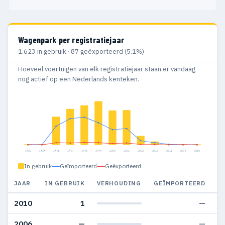
Wagenpark per registratiejaar
1.623 in gebruik · 87 geëxporteerd (5.1%)
Hoeveel voertuigen van elk registratiejaar staan er vandaag
nog actief op een Nederlands kenteken.
1932
1939
1996
1997
1998
1999
2000
2001
2002
2003
2004
2006
2010
In gebruik
Geïmporteerd
Geëxporteerd
JAAR
IN GEBRUIK
VERHOUDING
GEÏMPORTEERD
G
2010
1
—
2006
—
—