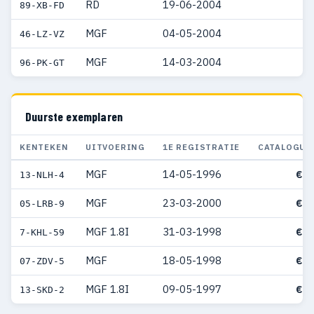
RD
19-06-2004
89-XB-FD
MGF
04-05-2004
46-LZ-VZ
MGF
14-03-2004
96-PK-GT
Duurste exemplaren
KENTEKEN
UITVOERING
1E REGISTRATIE
CATALOGUS
MGF
14-05-1996
€ 3
13-NLH-4
MGF
23-03-2000
€ 3
05-LRB-9
MGF 1.8I
31-03-1998
€ 3
7-KHL-59
MGF
18-05-1998
€ 3
07-ZDV-5
MGF 1.8I
09-05-1997
€ 2
13-SKD-2