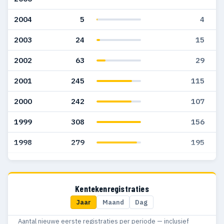
2004
5
4
2003
24
15
2002
63
29
2001
245
115
2000
242
107
1999
308
156
1998
279
195
1997
254
185
1996
199
132
Kentekenregistraties
Jaar
Maand
Dag
1939
1
1
Aantal nieuwe eerste registraties per periode — inclusief