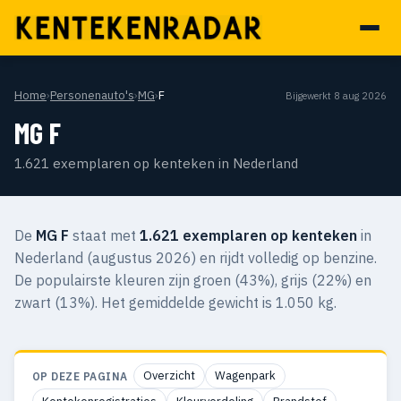
Home
›
Personenauto's
›
MG
›
F
Bijgewerkt 8 aug 2026
MG F
1.621 exemplaren op kenteken in Nederland
De
MG F
staat met
1.621 exemplaren op kenteken
in
Nederland (augustus 2026) en rijdt volledig op benzine.
De populairste kleuren zijn groen (43%), grijs (22%) en
zwart (13%). Het gemiddelde gewicht is 1.050 kg.
Overzicht
Wagenpark
OP DEZE PAGINA