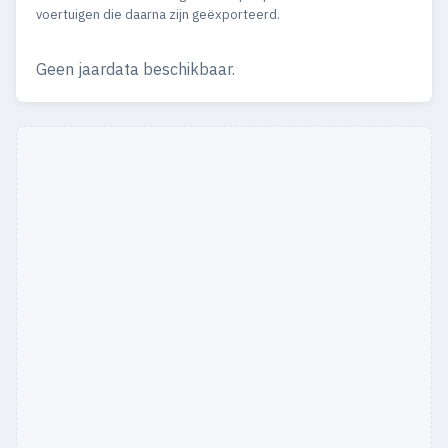
1932
2
1
voertuigen die daarna zijn geëxporteerd.
Geen jaardata beschikbaar.