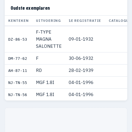
Oudste exemplaren
KENTEKEN
UITVOERING
1E REGISTRATIE
CATALOGUS
F-TYPE
MAGNA
09-01-1932
DZ-86-53
SALONETTE
F
30-06-1932
DM-77-62
RD
28-02-1939
AH-87-11
MGF 1.8I
04-01-1996
NJ-TN-55
MGF 1.8I
04-01-1996
NJ-TN-56