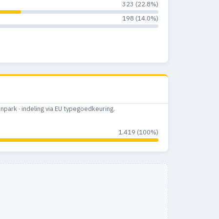
323 (22.8%)
198 (14.0%)
ark · indeling via EU typegoedkeuring.
1.419 (100%)