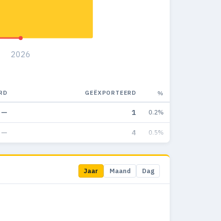
2026
RD
GEËXPORTEERD
%
—
1
0.2%
—
4
0.5%
Jaar
Maand
Dag