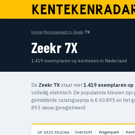
Home
›
Personenauto's
›
Zeekr
›
7X
Zeekr 7X
1.419 exemplaren op kenteken in Nederland
De
Zeekr 7X
staat met
1.419 exemplaren op
volledig elektrisch. De populairste kleuren zij
gemiddelde catalogusprijs is € 60.895 en het 
893 nieuw geregistreerd.
Overzicht
Wagenpark
Kent
OP DEZE PAGINA