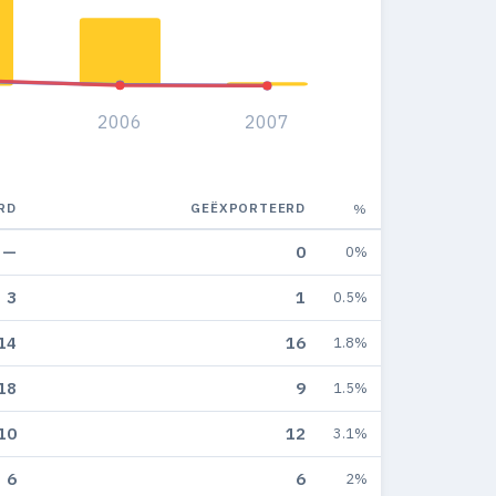
2006
2007
RD
GEËXPORTEERD
%
—
0
0%
3
1
0.5%
14
16
1.8%
18
9
1.5%
10
12
3.1%
6
6
2%