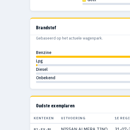
Brandstof
Gebaseerd op het actuele wagenpark.
Benzine
Lpg
Diesel
Onbekend
Oudste exemplaren
KENTEKEN
UITVOERING
1E REG
NISSAN ALMERA TINO
31-07-
81-FX-BL