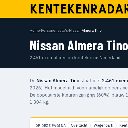
Home
›
Personenauto's
›
Nissan
›
Almera Tino
Nissan Almera Tin
2.461 exemplaren op kenteken in Nederland
De
Nissan Almera Tino
staat met
2.461 exem
2026). Het model rijdt voornamelijk op benzine
De populairste kleuren zijn grijs (60%), blauw
1.304 kg.
Overzicht
Wagenpark
Kent
OP DEZE PAGINA