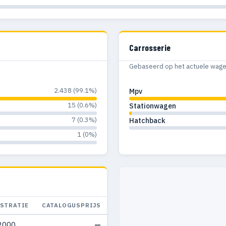
Carrosserie
Gebaseerd op het actuele wagenp
2.438 (99.1%)
Mpv
15 (0.6%)
Stationwagen
7 (0.3%)
Hatchback
1 (0%)
ISTRATIE
CATALOGUSPRIJS
2000
—