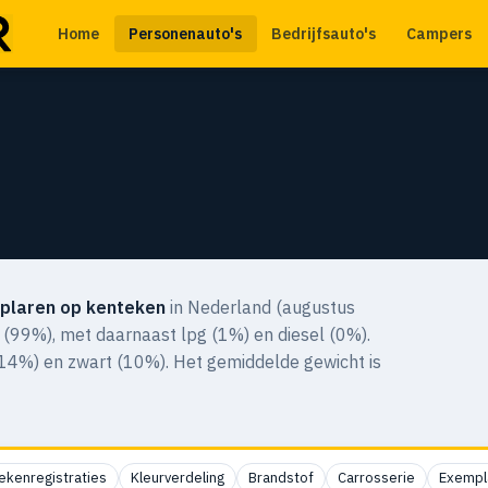
Home
Personenauto's
Bedrijfsauto's
Campers
o
plaren op kenteken
in Nederland (augustus
 (99%), met daarnaast lpg (1%) en diesel (0%).
 (14%) en zwart (10%). Het gemiddelde gewicht is
ekenregistraties
Kleurverdeling
Brandstof
Carrosserie
Exempl