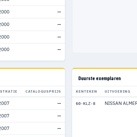
2000
—
2000
—
2000
—
2000
—
Duurste exemplaren
ISTRATIE
CATALOGUSPRIJS
KENTEKEN
UITVOERING
2007
—
NISSAN ALME
60-KLZ-8
2007
—
2007
—