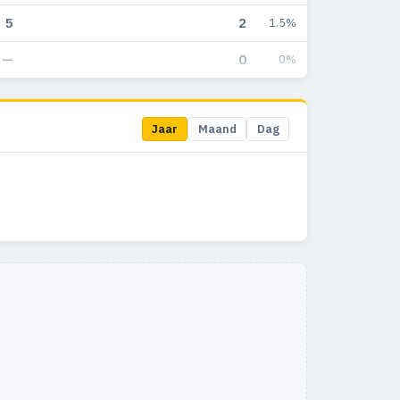
5
2
1.5%
—
0
0%
Jaar
Maand
Dag