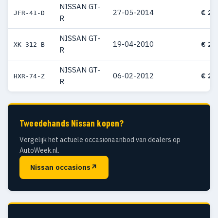
NISSAN GT-
27-05-2014
€ 24
JFR-41-D
R
NISSAN GT-
19-04-2010
€ 21
XK-312-B
R
NISSAN GT-
06-02-2012
€ 20
HXR-74-Z
R
Tweedehands Nissan kopen?
Vergelijk het actuele occasionaanbod van dealers op
AutoWeek.nl.
Nissan occasions
↗