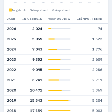
1980
1985
1990
1995
2000
2005
2010
2015
2020
2025
In gebruik
Geïmporteerd
Geëxporteerd
JAAR
IN GEBRUIK
VERHOUDING
GEÏMPORTEERD
G
2026
2.024
74
2025
5.055
1.522
2024
7.043
1.776
2023
9.352
2.609
2022
9.095
2.286
2021
8.241
2.717
2020
10.471
3.369
2019
15.543
5.204
2018
17.159
5.003