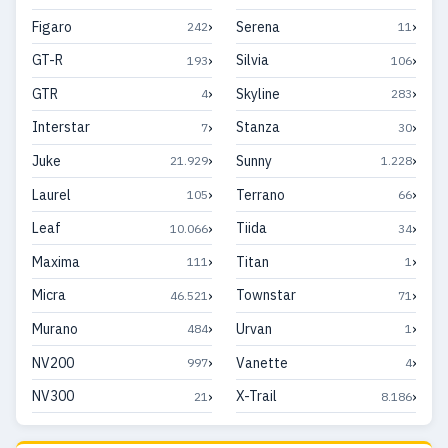
›
›
Figaro
Serena
242
11
›
›
GT-R
Silvia
193
106
›
›
GTR
Skyline
4
283
›
›
Interstar
Stanza
7
30
›
›
Juke
Sunny
21.929
1.228
›
›
Laurel
Terrano
105
66
›
›
Leaf
Tiida
10.066
34
›
›
Maxima
Titan
111
1
›
›
Micra
Townstar
46.521
71
›
›
Murano
Urvan
484
1
›
›
NV200
Vanette
997
4
›
›
NV300
X-Trail
21
8.186