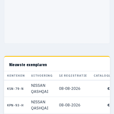
Nieuwste exemplaren
KENTEKEN
UITVOERING
1E REGISTRATIE
CATALOGUS
NISSAN
08-08-2026
€ 4
KSN-79-N
QASHQAI
NISSAN
08-08-2026
€ 4
KPN-93-H
QASHQAI