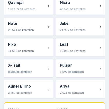
Qashqai
Micra
›
›
103.109 op kenteken
46.521 op kenteken
Note
Juke
›
›
23.524 op kenteken
21.929 op kenteken
Pixo
Leaf
›
›
11.538 op kenteken
10.066 op kenteken
X-Trail
Pulsar
›
›
8.186 op kenteken
3.597 op kenteken
Almera Tino
Ariya
›
›
2.457 op kenteken
2.013 op kenteken