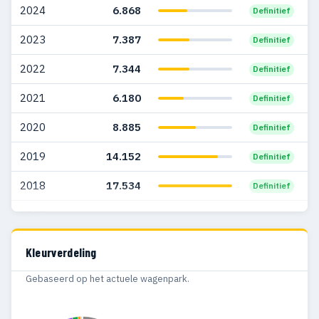
2024
6.868
Definitief
2006
8.270
835
2023
7.387
Definitief
2005
4.788
403
2022
7.344
Definitief
2004
4.046
327
2021
6.180
Definitief
2003
3.454
275
2020
8.885
Definitief
2002
1.752
81
2019
14.152
Definitief
2001
1.093
58
2018
17.534
Definitief
2000
1.384
48
2017
15.419
Definitief
1999
1.101
79
2016
5.402
Definitief
Kleurverdeling
1998
946
67
Gebaseerd op het actuele wagenpark.
1997
625
64