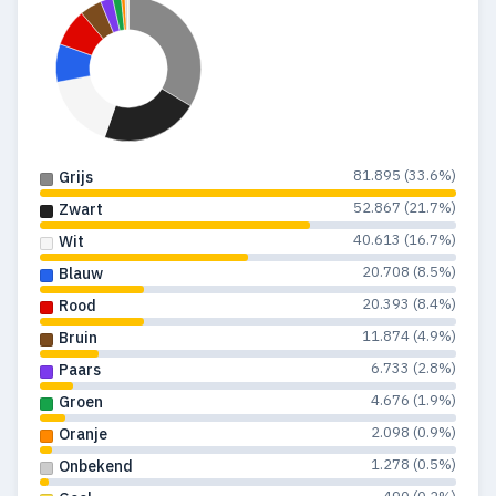
1996
515
86
1995
435
79
1994
415
64
1993
371
73
81.895 (33.6%)
Grijs
1992
432
92
52.867 (21.7%)
Zwart
1991
633
309
40.613 (16.7%)
Wit
1990
348
103
20.708 (8.5%)
Blauw
20.393 (8.4%)
Rood
1989
303
70
11.874 (4.9%)
Bruin
1988
263
29
6.733 (2.8%)
Paars
4.676 (1.9%)
Groen
1987
350
60
2.098 (0.9%)
Oranje
1986
356
90
1.278 (0.5%)
Onbekend