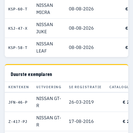
NISSAN
08-08-2026
€ 3
KSP-60-T
MICRA
NISSAN
08-08-2026
€ 3
KSJ-47-X
JUKE
NISSAN
08-08-2026
€ 4
KSP-58-T
LEAF
Duurste exemplaren
KENTEKEN
UITVOERING
1E REGISTRATIE
CATALOGUS
NISSAN GT-
26-03-2019
€ 26
JFN-46-P
R
NISSAN GT-
17-08-2016
€ 25
Z-417-PJ
R