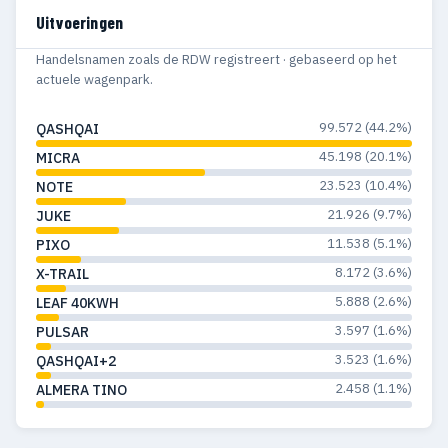
Uitvoeringen
Handelsnamen zoals de RDW registreert · gebaseerd op het
actuele wagenpark.
99.572 (44.2%)
QASHQAI
45.198 (20.1%)
MICRA
23.523 (10.4%)
NOTE
21.926 (9.7%)
JUKE
11.538 (5.1%)
PIXO
8.172 (3.6%)
X-TRAIL
5.888 (2.6%)
LEAF 40KWH
3.597 (1.6%)
PULSAR
3.523 (1.6%)
QASHQAI+2
2.458 (1.1%)
ALMERA TINO