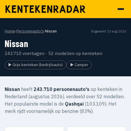
Home
›
Personenauto's
›
Nissan
Bijgewerkt 10 aug 2026
Nissan
243.710 voertuigen · 52 modellen op kenteken
▶ Grijs kenteken (bedrijfsauto)
▶ Camper
Nissan
heeft
243.710 personenauto's
op kenteken in
Nederland (augustus 2026), verdeeld over 52 modellen.
Het populairste model is de
Qashqai
(103.109). Het
merk rijdt voornamelijk op benzine (83%).