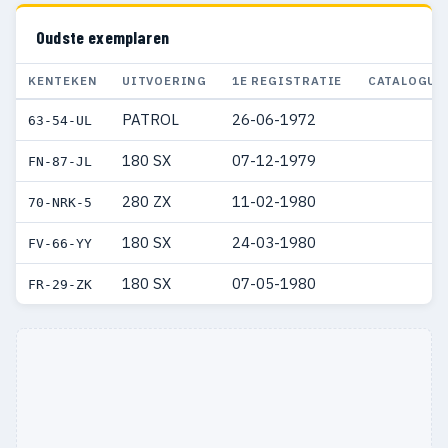
Oudste exemplaren
KENTEKEN
UITVOERING
1E REGISTRATIE
CATALOGUS
PATROL
26-06-1972
63-54-UL
180 SX
07-12-1979
FN-87-JL
280 ZX
11-02-1980
70-NRK-5
180 SX
24-03-1980
FV-66-YY
180 SX
07-05-1980
FR-29-ZK