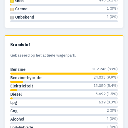
490 (0.2%)
Geel
1985
285
68
1 (0%)
Creme
1984
219
70
1 (0%)
Onbekend
1983
128
17
1982
40
17
Brandstof
1981
15
11
Gebaseerd op het actuele wagenpark.
1980
9
3
202.248 (83%)
Benzine
1979
1
—
24.033 (9.9%)
Benzine-hybride
1972
1
—
13.080 (5.4%)
Elektriciteit
3.692 (1.5%)
Diesel
639 (0.3%)
Lpg
2 (0%)
Cng
1 (0%)
Alcohol
1 (0%)
Lpg-hybride