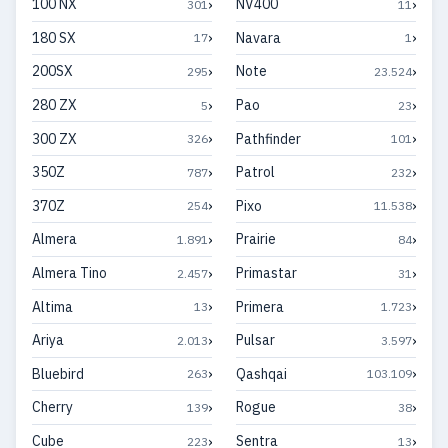
›
›
100 NX
NV400
301
11
›
›
180 SX
Navara
17
1
›
›
200SX
Note
295
23.524
›
›
280 ZX
Pao
5
23
›
›
300 ZX
Pathfinder
326
101
›
›
350Z
Patrol
787
232
›
›
370Z
Pixo
254
11.538
›
›
Almera
Prairie
1.891
84
›
›
Almera Tino
Primastar
2.457
31
›
›
Altima
Primera
13
1.723
›
›
Ariya
Pulsar
2.013
3.597
›
›
Bluebird
Qashqai
263
103.109
›
›
Cherry
Rogue
139
38
›
›
Cube
Sentra
223
13