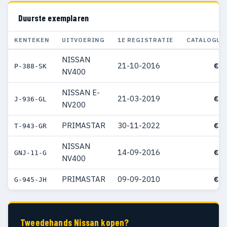
Duurste exemplaren
KENTEKEN
UITVOERING
1E REGISTRATIE
CATALOGUS
NISSAN
21-10-2016
€ 7
P-388-SK
NV400
NISSAN E-
21-03-2019
€ 6
J-936-GL
NV200
PRIMASTAR
30-11-2022
€ 5
T-943-GR
NISSAN
14-09-2016
€ 5
GNJ-11-G
NV400
PRIMASTAR
09-09-2010
€ 5
G-945-JH
Tweedehands Nissan kopen?