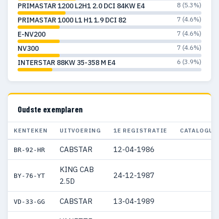
8 (5.3%)
PRIMASTAR 1200 L2H1 2.0 DCI 84KW E4
7 (4.6%)
PRIMASTAR 1000 L1 H1 1.9 DCI 82
7 (4.6%)
E-NV200
7 (4.6%)
NV300
6 (3.9%)
INTERSTAR 88KW 35-358 M E4
Oudste exemplaren
KENTEKEN
UITVOERING
1E REGISTRATIE
CATALOGUS
CABSTAR
12-04-1986
BR-92-HR
KING CAB
24-12-1987
BY-76-YT
2.5D
CABSTAR
13-04-1989
VD-33-GG