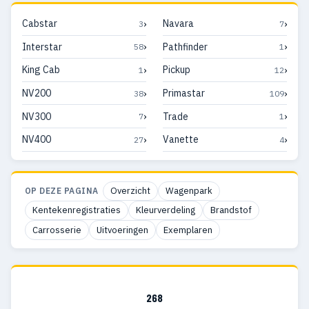
›
›
Cabstar
Navara
3
7
›
›
Interstar
Pathfinder
58
1
›
›
King Cab
Pickup
1
12
›
›
NV200
Primastar
38
109
›
›
NV300
Trade
7
1
›
›
NV400
Vanette
27
4
Overzicht
Wagenpark
OP DEZE PAGINA
Kentekenregistraties
Kleurverdeling
Brandstof
Carrosserie
Uitvoeringen
Exemplaren
268