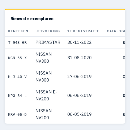
Nieuwste exemplaren
KENTEKEN
UITVOERING
1E REGISTRATIE
CATALOGUS
PRIMASTAR
30-11-2022
€ 5
T-943-GR
NISSAN
31-08-2020
€ 3
KGN-55-X
NV300
NISSAN
27-06-2019
€ 4
HLJ-40-V
NV300
NISSAN E-
06-06-2019
€ 3
KPG-84-L
NV200
NISSAN
06-05-2019
€ 2
KRV-06-D
NV200