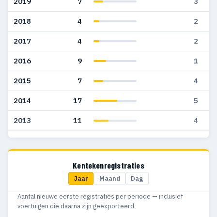
2019
7
3
2018
4
2
2017
4
2
2016
9
1
2015
7
4
2014
17
5
2013
11
4
2012
13
3
2011
7
2
Kentekenregistraties
Jaar
Maand
Dag
2010
18
3
Aantal nieuwe eerste registraties per periode — inclusief
2009
13
4
voertuigen die daarna zijn geëxporteerd.