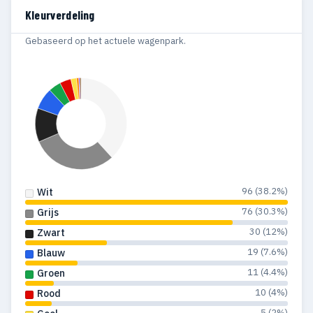
1993
1
—
Kleurverdeling
1989
1
—
Gebaseerd op het actuele wagenpark.
1987
1
—
1986
1
—
96 (38.2%)
Wit
76 (30.3%)
Grijs
30 (12%)
Zwart
19 (7.6%)
Blauw
11 (4.4%)
Groen
10 (4%)
Rood
5 (2%)