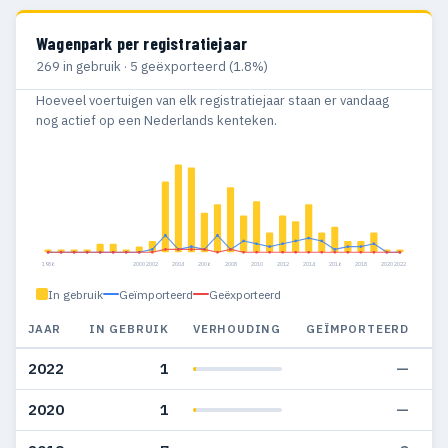
Wagenpark per registratiejaar
269 in gebruik · 5 geëxporteerd (1.8%)
Hoeveel voertuigen van elk registratiejaar staan er vandaag
nog actief op een Nederlands kenteken.
1986
2000
2002
2004
2006
2008
2010
2012
2014
2016
2018
2020
2022
In gebruik
Geïmporteerd
Geëxporteerd
JAAR
IN GEBRUIK
VERHOUDING
GEÏMPORTEERD
G
2022
1
—
2020
1
—