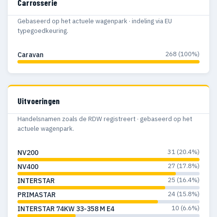
Carrosserie
Gebaseerd op het actuele wagenpark · indeling via EU
typegoedkeuring.
268 (100%)
Caravan
Uitvoeringen
Handelsnamen zoals de RDW registreert · gebaseerd op het
actuele wagenpark.
31 (20.4%)
NV200
27 (17.8%)
NV400
25 (16.4%)
INTERSTAR
24 (15.8%)
PRIMASTAR
10 (6.6%)
INTERSTAR 74KW 33-358 M E4