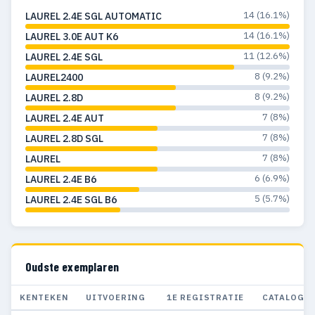
14 (16.1%)
LAUREL 2.4E SGL AUTOMATIC
14 (16.1%)
LAUREL 3.0E AUT K6
11 (12.6%)
LAUREL 2.4E SGL
8 (9.2%)
LAUREL2400
8 (9.2%)
LAUREL 2.8D
7 (8%)
LAUREL 2.4E AUT
7 (8%)
LAUREL 2.8D SGL
7 (8%)
LAUREL
6 (6.9%)
LAUREL 2.4E B6
5 (5.7%)
LAUREL 2.4E SGL B6
Oudste exemplaren
KENTEKEN
UITVOERING
1E REGISTRATIE
CATALOGU