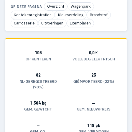
Overzicht
Wagenpark
OP DEZE PAGINA
Kentekenregistraties
Kleurverdeling
Brandstof
Carrosserie
Uitvoeringen
Exemplaren
105
0,0%
OP KENTEKEN
VOLLEDIG ELEKTRISCH
82
23
NL-GEREGISTREERD
GEÏMPORTEERD (22%)
(78%)
1.304 kg
—
GEM. GEWICHT
GEM. NIEUWPRIJS
—
119 pk
GEM. CO₂
GEM. VERMOGEN