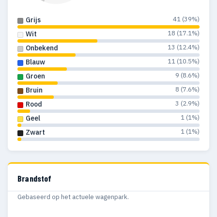
41 (39%)
Grijs
18 (17.1%)
Wit
13 (12.4%)
Onbekend
11 (10.5%)
Blauw
9 (8.6%)
Groen
8 (7.6%)
Bruin
3 (2.9%)
Rood
1 (1%)
Geel
1 (1%)
Zwart
Brandstof
Gebaseerd op het actuele wagenpark.