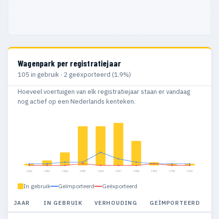
Wagenpark per registratiejaar
105 in gebruik · 2 geëxporteerd (1.9%)
Hoeveel voertuigen van elk registratiejaar staan er vandaag
nog actief op een Nederlands kenteken.
1982
1983
1984
1985
1986
1987
1988
1989
1990
1992
In gebruik
Geïmporteerd
Geëxporteerd
JAAR
IN GEBRUIK
VERHOUDING
GEÏMPORTEERD
G