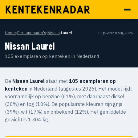
Home
›
Personenauto's
›
Nissan
›
Laurel
Bijgewerkt 8 aug 2026
Nissan Laurel
105 exemplaren op kenteken in Nederland
De
Nissan Laurel
staat met
105 exemplaren op
kenteken
in Nederland (augustus 2026). Het model rijdt
voornamelijk op benzine (61%), met daarnaast diesel
(30%) en lpg (10%). De populairste kleuren zijn grijs
(39%), wit (17%) en onbekend (12%). Het gemiddelde
gewicht is 1.304 kg.