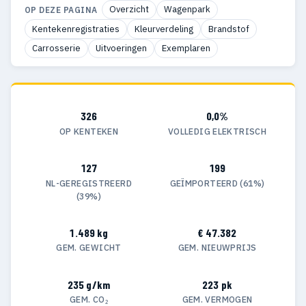
Overzicht
Wagenpark
OP DEZE PAGINA
Kentekenregistraties
Kleurverdeling
Brandstof
Carrosserie
Uitvoeringen
Exemplaren
326
0,0%
OP KENTEKEN
VOLLEDIG ELEKTRISCH
127
199
NL-GEREGISTREERD
GEÏMPORTEERD (61%)
(39%)
1.489 kg
€ 47.382
GEM. GEWICHT
GEM. NIEUWPRIJS
235 g/km
223 pk
GEM. CO₂
GEM. VERMOGEN