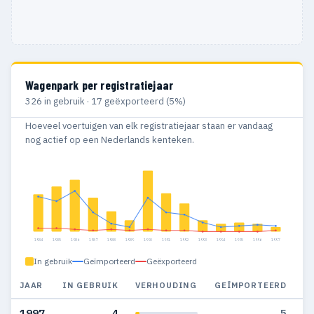
Wagenpark per registratiejaar
326 in gebruik · 17 geëxporteerd (5%)
Hoeveel voertuigen van elk registratiejaar staan er vandaag
nog actief op een Nederlands kenteken.
1984
1985
1986
1987
1988
1989
1990
1991
1992
1993
1994
1995
1996
1997
In gebruik
Geïmporteerd
Geëxporteerd
JAAR
IN GEBRUIK
VERHOUDING
GEÏMPORTEERD
G
1997
4
5