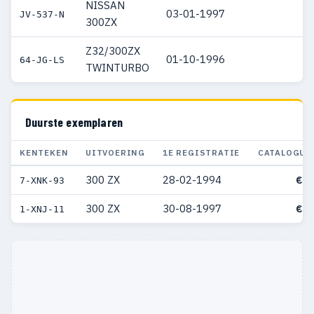
NISSAN
03-01-1997
JV-537-N
300ZX
Z32/300ZX
01-10-1996
64-JG-LS
TWINTURBO
Duurste exemplaren
KENTEKEN
UITVOERING
1E REGISTRATIE
CATALOGUS
300 ZX
28-02-1994
€ 8
7-XNK-93
300 ZX
30-08-1997
€ 1
1-XNJ-11