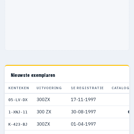
Nieuwste exemplaren
KENTEKEN
UITVOERING
1E REGISTRATIE
CATALOGU
300ZX
17-11-1997
05-LV-DX
300 ZX
30-08-1997
€ 
1-XNJ-11
300ZX
01-04-1997
K-423-BJ