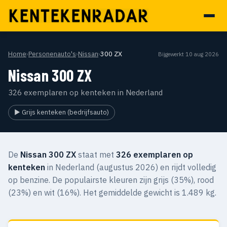
Home
›
Personenauto's
›
Nissan
›
300 ZX
Bijgewerkt 10 aug 2026
Nissan 300 ZX
326 exemplaren op kenteken in Nederland
▶ Grijs kenteken (bedrijfsauto)
De
Nissan 300 ZX
staat met
326 exemplaren op
kenteken
in Nederland (augustus 2026) en rijdt volledig
op benzine. De populairste kleuren zijn grijs (35%), rood
(23%) en wit (16%). Het gemiddelde gewicht is 1.489 kg.