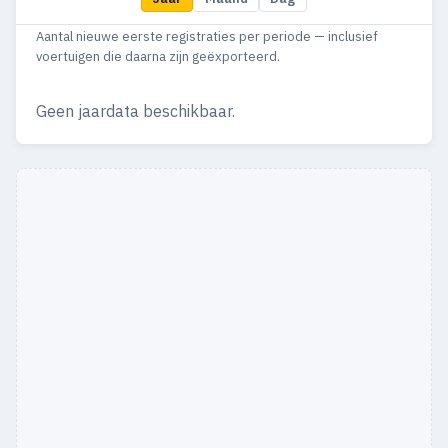
1986
46
36
Aantal nieuwe eerste registraties per periode — inclusief
1985
40
27
voertuigen die daarna zijn geëxporteerd.
1984
33
31
Geen jaardata beschikbaar.