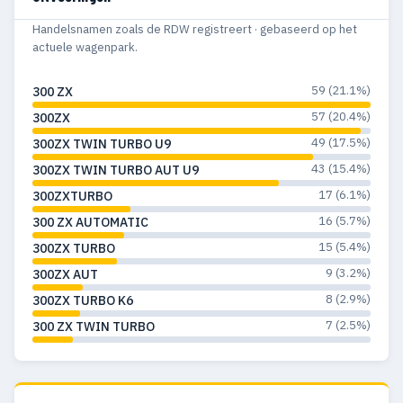
Handelsnamen zoals de RDW registreert · gebaseerd op het
actuele wagenpark.
59 (21.1%)
300 ZX
57 (20.4%)
300ZX
49 (17.5%)
300ZX TWIN TURBO U9
43 (15.4%)
300ZX TWIN TURBO AUT U9
17 (6.1%)
300ZXTURBO
16 (5.7%)
300 ZX AUTOMATIC
15 (5.4%)
300ZX TURBO
9 (3.2%)
300ZX AUT
8 (2.9%)
300ZX TURBO K6
7 (2.5%)
300 ZX TWIN TURBO