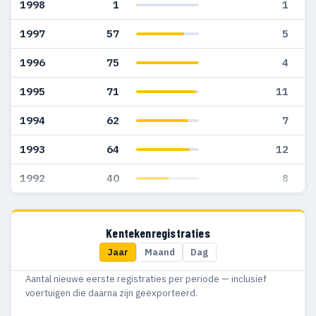
1998
1
1
1997
57
5
1996
75
4
1995
71
11
1994
62
7
1993
64
12
1992
40
8
Kentekenregistraties
Jaar
Maand
Dag
Aantal nieuwe eerste registraties per periode — inclusief
voertuigen die daarna zijn geëxporteerd.