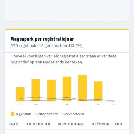
Wagenpark per registratiejaar
370 in gebruik · 15 geëxporteerd (3.9%)
Hoeveel voertuigen van elk registratiejaar staan er vandaag
nog actief op een Nederlands kenteken.
1992
1993
1994
1995
1996
1997
1998
In gebruik
Geïmporteerd
Geëxporteerd
JAAR
IN GEBRUIK
VERHOUDING
GEÏMPORTEERD
G