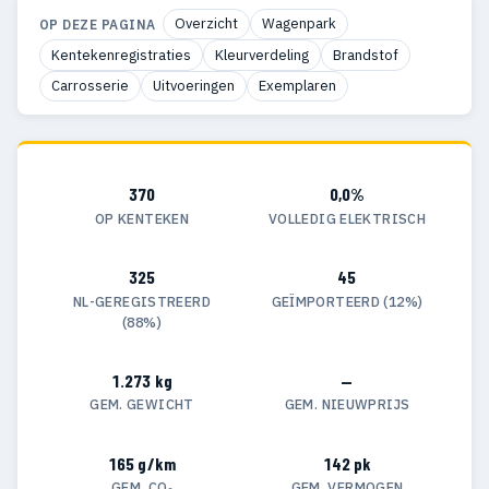
Overzicht
Wagenpark
OP DEZE PAGINA
Kentekenregistraties
Kleurverdeling
Brandstof
Carrosserie
Uitvoeringen
Exemplaren
370
0,0%
OP KENTEKEN
VOLLEDIG ELEKTRISCH
325
45
NL-GEREGISTREERD
GEÏMPORTEERD (12%)
(88%)
1.273 kg
—
GEM. GEWICHT
GEM. NIEUWPRIJS
165 g/km
142 pk
GEM. CO₂
GEM. VERMOGEN