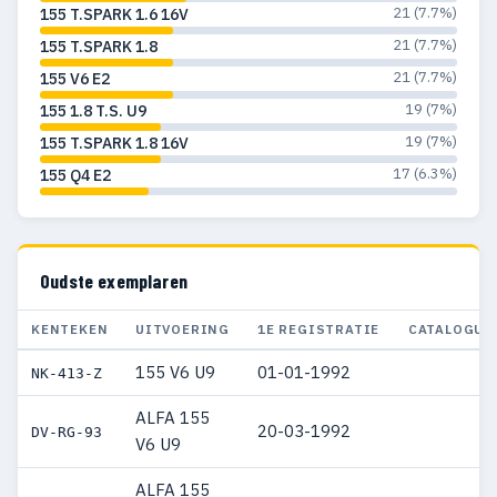
21 (7.7%)
155 T.SPARK 1.6 16V
21 (7.7%)
155 T.SPARK 1.8
21 (7.7%)
155 V6 E2
19 (7%)
155 1.8 T.S. U9
19 (7%)
155 T.SPARK 1.8 16V
17 (6.3%)
155 Q4 E2
Oudste exemplaren
KENTEKEN
UITVOERING
1E REGISTRATIE
CATALOGUS
155 V6 U9
01-01-1992
NK-413-Z
ALFA 155
20-03-1992
DV-RG-93
V6 U9
ALFA 155