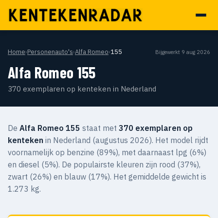
Home
›
Personenauto's
›
Alfa Romeo
›
155
Bijgewerkt 9 aug 2026
Alfa Romeo 155
370 exemplaren op kenteken in Nederland
De
Alfa Romeo 155
staat met
370 exemplaren op
kenteken
in Nederland (augustus 2026). Het model rijdt
voornamelijk op benzine (89%), met daarnaast lpg (6%)
en diesel (5%). De populairste kleuren zijn rood (37%),
zwart (26%) en blauw (17%). Het gemiddelde gewicht is
1.273 kg.