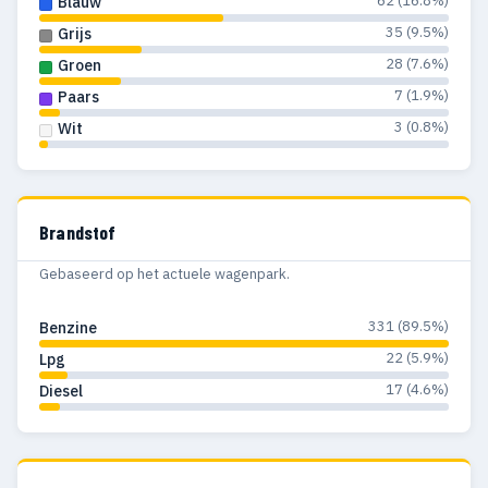
62 (16.8%)
Blauw
35 (9.5%)
Grijs
28 (7.6%)
Groen
7 (1.9%)
Paars
3 (0.8%)
Wit
Brandstof
Gebaseerd op het actuele wagenpark.
331 (89.5%)
Benzine
22 (5.9%)
Lpg
17 (4.6%)
Diesel