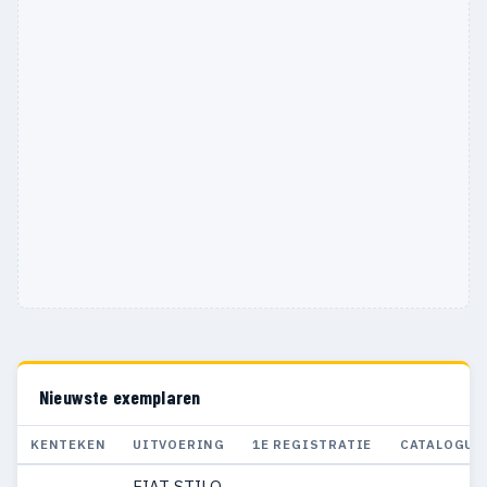
Nieuwste exemplaren
KENTEKEN
UITVOERING
1E REGISTRATIE
CATALOGUS
FIAT STILO