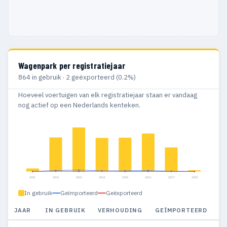
Wagenpark per registratiejaar
864 in gebruik · 2 geëxporteerd (0.2%)
Hoeveel voertuigen van elk registratiejaar staan er vandaag
nog actief op een Nederlands kenteken.
2001
2002
2003
2004
2005
2006
2007
2008
In gebruik
Geïmporteerd
Geëxporteerd
JAAR
IN GEBRUIK
VERHOUDING
GEÏMPORTEERD
G