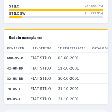
738 (88.1%)
STILO
100 (11.9%)
STILO SW
Oudste exemplaren
KENTEKEN
UITVOERING
1E REGISTRATIE
CATALOGUS
FIAT STILO
03-08-2001
GNB-95-P
FIAT STILO
11-10-2001
42-HR-BD
FIAT STILO
30-10-2001
32-HS-BB
FIAT STILO
31-10-2001
78-HS-FT
FIAT STILO
31-10-2001
89-HS-FT