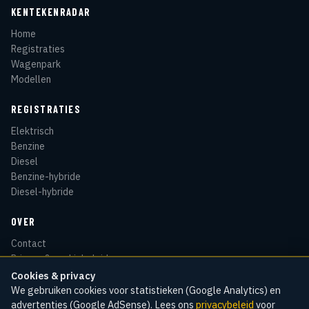
KENTEKENRADAR
Home
Registraties
Wagenpark
Modellen
REGISTRATIES
Elektrisch
Benzine
Diesel
Benzine-hybride
Diesel-hybride
OVER
Contact
Privacy & cookiebeleid
Disclaimer
Cookies & privacy
Sitemap
We gebruiken cookies voor statistieken (Google Analytics) en
advertenties (Google AdSense). Lees ons
privacybeleid
voor