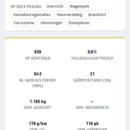
Overzicht
Wagenpark
OP DEZE PAGINA
Kentekenregistraties
Kleurverdeling
Brandstof
Carrosserie
Uitvoeringen
Exemplaren
838
0,0%
OP KENTEKEN
VOLLEDIG ELEKTRISCH
843
21
NL-GEREGISTREERD
GEÏMPORTEERD (2%)
(98%)
1.165 kg
—
GEM. GEWICHT
GEM. NIEUWPRIJS
179 g/km
116 pk
GEM. CO₂
GEM. VERMOGEN