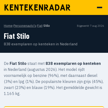
Home
›
Personenauto's
›
Fiat
›
Stilo
Bijgewerkt 7 aug 2026
Fiat Stilo
838 exemplaren op kenteken in Nederland
De
Fiat Stilo
staat met
838 exemplaren op kenteken
in Nederland (augustus 2026). Het model rijdt
voornamelijk op benzine (96%), met daarnaast diesel
(3%) en lpg (1%). De populairste kleuren zijn grijs (45%),
zwart (23%) en blauw (19%). Het gemiddelde gewicht is
1.165 kg.