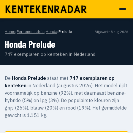
Home
›
Personenauto's
›
Honda
›
Prelude
Bijgewerkt 8 aug 2026
Honda Prelude
747 exemplaren op kenteken in Nederland
De
Honda Prelude
staat met
747 exemplaren op
kenteken
in Nederland (augustus 2026). Het model rijdt
voornamelijk op benzine (92%), met daarnaast benzine-
hybride (5%) en lpg (3%). De populairste kleuren zijn
grijs (26%), blauw (20%) en rood (19%). Het gemiddelde
gewicht is 1.151 kg.