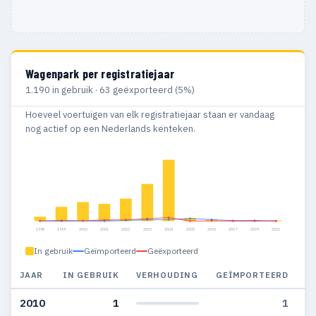
Wagenpark per registratiejaar
1.190 in gebruik · 63 geëxporteerd (5%)
Hoeveel voertuigen van elk registratiejaar staan er vandaag
nog actief op een Nederlands kenteken.
1998
1999
2000
2001
2002
2003
2004
2005
2006
2007
2009
2010
In gebruik
Geïmporteerd
Geëxporteerd
JAAR
IN GEBRUIK
VERHOUDING
GEÏMPORTEERD
G
2010
1
1