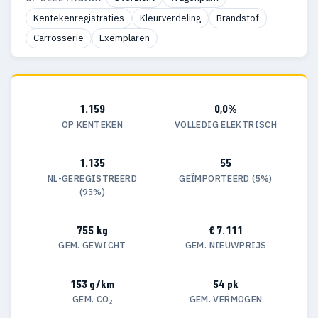
Kentekenregistraties
Kleurverdeling
Brandstof
Carrosserie
Exemplaren
1.159
0,0%
OP KENTEKEN
VOLLEDIG ELEKTRISCH
1.135
55
NL-GEREGISTREERD
GEÏMPORTEERD (5%)
(95%)
755 kg
€ 7.111
GEM. GEWICHT
GEM. NIEUWPRIJS
153 g/km
54 pk
GEM. CO₂
GEM. VERMOGEN