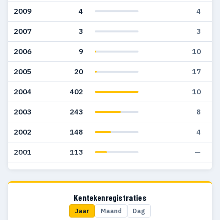
2009
4
4
2007
3
3
2006
9
10
2005
20
17
2004
402
10
2003
243
8
2002
148
4
2001
113
—
2000
125
1
1999
93
—
Kentekenregistraties
Jaar
Maand
Dag
1998
29
1