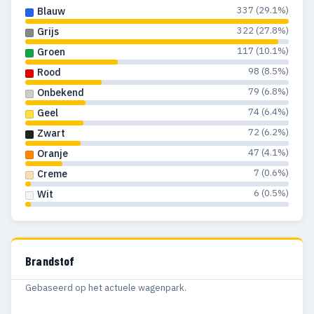
337 (29.1%)
Blauw
322 (27.8%)
Grijs
117 (10.1%)
Groen
98 (8.5%)
Rood
79 (6.8%)
Onbekend
74 (6.4%)
Geel
72 (6.2%)
Zwart
47 (4.1%)
Oranje
7 (0.6%)
Creme
6 (0.5%)
Wit
Brandstof
Gebaseerd op het actuele wagenpark.