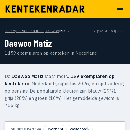
Home
›
Personenauto's
›
Daewoo
›
Matiz
Bijgewerkt 5 aug 2026
Daewoo Matiz
1.159 exemplaren op kenteken in Nederland
De
Daewoo Matiz
staat met
1.159 exemplaren op
kenteken
in Nederland (augustus 2026) en rijdt volledig
op benzine. De populairste kleuren zijn blauw (29%),
grijs (28%) en groen (10%). Het gemiddelde gewicht is
755 kg.
Overzicht
Wagenpark
OP DEZE PAGINA