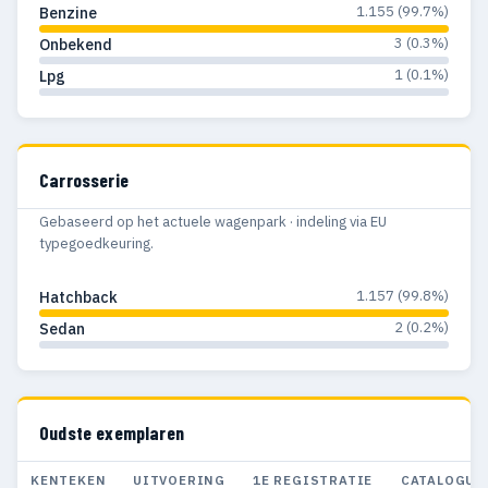
1.155 (99.7%)
Benzine
3 (0.3%)
Onbekend
1 (0.1%)
Lpg
Carrosserie
Gebaseerd op het actuele wagenpark · indeling via EU
typegoedkeuring.
1.157 (99.8%)
Hatchback
2 (0.2%)
Sedan
Oudste exemplaren
KENTEKEN
UITVOERING
1E REGISTRATIE
CATALOGUS