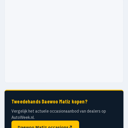
Tweedehands Daewoo Matiz kopen?
Vergelijk het actuele occasionaanbod van dealers op
AutoWeek.nl.
Daewoo Matiz occasions
↗