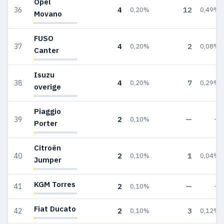
Opel
4
12
36
0,20%
0,49%
Movano
FUSO
4
2
37
0,20%
0,08%
Canter
Isuzu
4
7
38
0,20%
0,29%
overige
Piaggio
2
—
39
0,10%
—
Porter
Citroën
2
1
40
0,10%
0,04%
Jumper
KGM Torres
2
—
41
0,10%
—
Fiat Ducato
2
3
42
0,10%
0,12%