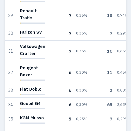
Renault
7
18
29
0,35%
0,74%
Trafic
Farizon SV
7
7
30
0,35%
0,29%
Volkswagen
7
16
31
0,35%
0,66%
Crafter
Peugeot
6
11
32
0,30%
0,45%
Boxer
Fiat Doblò
6
2
33
0,30%
0,08%
Goupil G4
6
65
34
0,30%
2,68%
KGM Musso
5
7
35
0,25%
0,29%