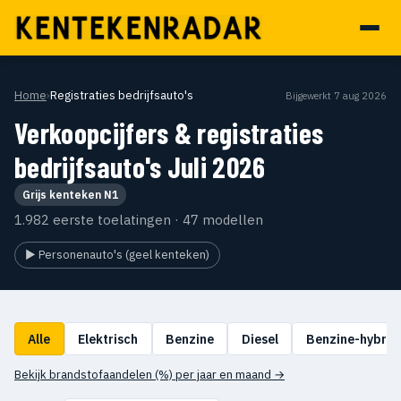
Home
›
Registraties bedrijfsauto's
Bijgewerkt 7 aug 2026
Verkoopcijfers & registraties
bedrijfsauto's Juli 2026
Grijs kenteken N1
1.982 eerste toelatingen · 47 modellen
▶ Personenauto's (geel kenteken)
Alle
Elektrisch
Benzine
Diesel
Benzine-hybrid
Bekijk brandstofaandelen (%) per jaar en maand →