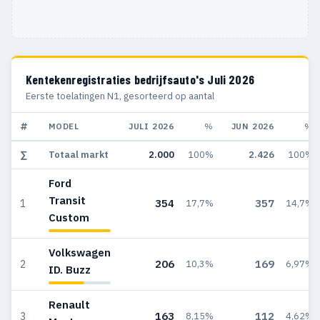
Kentekenregistraties bedrijfsauto's Juli 2026
Eerste toelatingen N1, gesorteerd op aantal
#
MODEL
JULI 2026
%
JUN 2026
%
∑
Totaal markt
2.000
100%
2.426
100%
Ford
Transit
354
357
1
17,7%
14,7%
Custom
Volkswagen
206
169
2
10,3%
6,97%
ID. Buzz
Renault
163
112
3
8,15%
4,62%