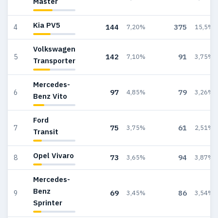
Master
Kia PV5
144
375
4
7,20%
15,5%
Volkswagen
142
91
5
7,10%
3,75%
Transporter
Mercedes-
97
79
6
4,85%
3,26%
Benz Vito
Ford
75
61
7
3,75%
2,51%
Transit
Opel Vivaro
73
94
8
3,65%
3,87%
Mercedes-
Benz
69
86
9
3,45%
3,54%
Sprinter