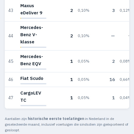
Maxus
2
3
43
0,10%
0,12%
eDeliver 9
Mercedes-
Benz V-
2
—
44
0,10%
—
klasse
Mercedes-
1
2
45
0,05%
0,08%
Benz EQV
Fiat Scudo
1
16
46
0,05%
0,66%
CargoLEV
1
1
47
0,05%
0,04%
TC
Aantallen zijn
historische eerste toelatingen
in Nederland in de
geselecteerde maand, inclusief voertuigen die sindsdien zijn geëxporteerd of
gesloopt.