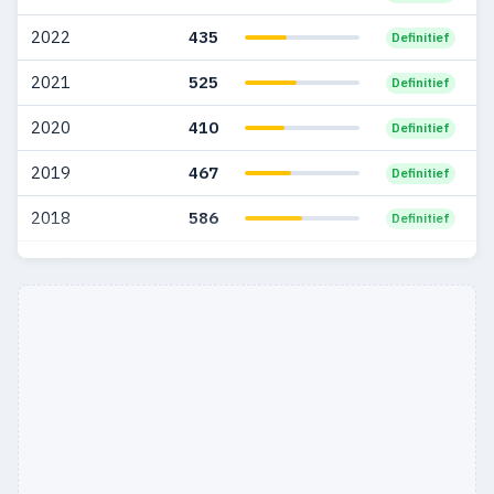
2005
37
11
2022
435
Definitief
2004
19
8
2021
525
Definitief
2003
27
4
2020
410
Definitief
2002
10
3
2019
467
Definitief
2001
5
1
2018
586
Definitief
2000
7
3
2017
515
Definitief
1999
7
1
2016
441
Definitief
1998
8
1
1997
8
1
1996
3
—
1995
5
4