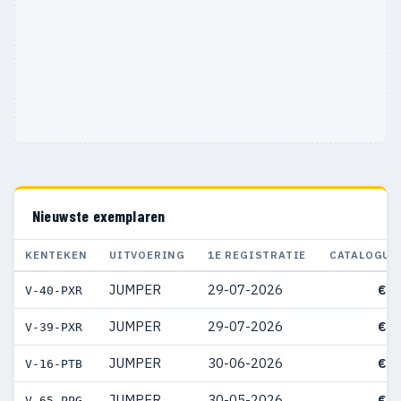
Nieuwste exemplaren
KENTEKEN
UITVOERING
1E REGISTRATIE
CATALOGUS
JUMPER
29-07-2026
€ 7
V-40-PXR
JUMPER
29-07-2026
€ 7
V-39-PXR
JUMPER
30-06-2026
€ 7
V-16-PTB
JUMPER
30-05-2026
€ 7
V-65-PPG