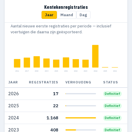
2016
503
146
Kentekenregistraties
Jaar
Maand
Dag
2015
395
94
Aantal nieuwe eerste registraties per periode — inclusief
2014
334
96
voertuigen die daarna zijn geëxporteerd.
2013
257
71
2012
200
51
2011
159
59
2016
2017
2018
2019
2020
2021
2022
2023
2024
2025
2026
2010
109
51
JAAR
REGISTRATIES
VERHOUDING
STATUS
2009
109
29
2026
17
Definitief
2008
141
53
2025
22
Definitief
2007
127
34
2024
1.168
Definitief
2006
63
18
2023
408
Definitief