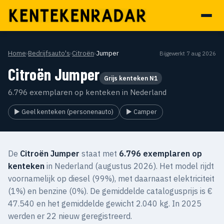
Home
›
Bedrijfsauto's
›
Citroën
›
Jumper
Bijgewerkt 7 aug 2026
Citroën Jumper
Grijs kenteken N1
6.796 exemplaren op kenteken in Nederland
▶ Geel kenteken (personenauto)
▶ Camper
De
Citroën Jumper
staat met
6.796 exemplaren op
kenteken
in Nederland (augustus 2026). Het model rijdt
voornamelijk op diesel (99%), met daarnaast elektriciteit
(1%) en benzine (0%). De gemiddelde catalogusprijs is €
47.540 en het gemiddelde gewicht 2.040 kg. In 2025
werden er 22 nieuw geregistreerd.