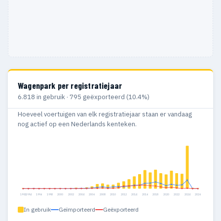
Wagenpark per registratiejaar
6.818 in gebruik · 795 geëxporteerd (10.4%)
Hoeveel voertuigen van elk registratiejaar staan er vandaag
nog actief op een Nederlands kenteken.
1992
1994
1996
1998
2000
2002
2004
2006
2008
2010
2012
2014
2016
2018
2020
2022
2024
2026
In gebruik
Geïmporteerd
Geëxporteerd