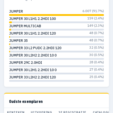
6.007 (91.7%)
JUMPER
159 (2.4%)
JUMPER 30 L1H1 2.2HDI 100
149 (2.3%)
JUMPER MULTICAB
48 (0.7%)
JUMPER 30 L1H1 2.2HDI 120
48 (0.7%)
JUMPER 35
32 (0.5%)
JUMPER 33 L2 PUDC 2.2HDI 120
30 (0.5%)
JUMPER 30 L2H2 2.2HDI 10 0
28 (0.4%)
JUMPER 29C 2.0HDI
27 (0.4%)
JUMPER 30 L2H1 2.2HDI 10 0
25 (0.4%)
JUMPER 33 L2H2 2.2HDI 120
Oudste exemplaren
KENTEKEN
UITVOERING
1E REGISTRATIE
CATALOGUS