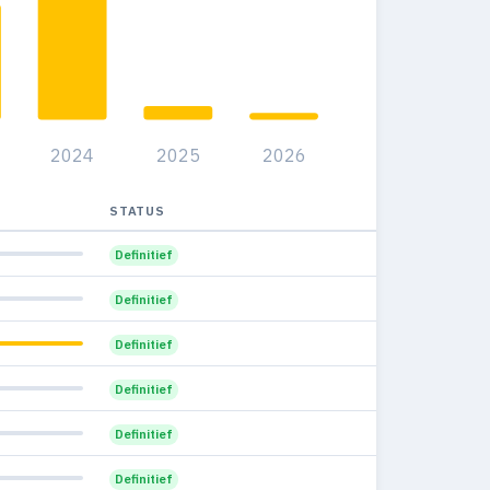
36
51
30.4%
27
28
28.6%
34
52
27.7%
2024
2025
2026
20
55
41%
13
25
STATUS
29.1%
12
29
Definitief
31.9%
19
23
Definitief
25.6%
4
15
Definitief
29.4%
1
9
Definitief
20%
1
3
Definitief
10%
1
5
Definitief
11.1%