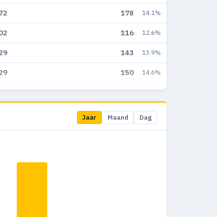
72
178
14.1%
02
116
12.6%
29
143
13.9%
29
150
14.6%
51
149
16.7%
42
172
24.1%
Jaar
Maand
Dag
39
164
25%
10
134
25.6%
80
119
23.4%
87
158
29.8%
76
124
28.3%