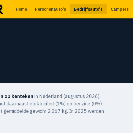
Home
Personenauto's
Bedrijfsauto's
Campers
n op kenteken
in Nederland (augustus 2026).
et daarnaast elektriciteit (1%) en benzine (0%).
et gemiddelde gewicht 2.067 kg. In 2025 werden