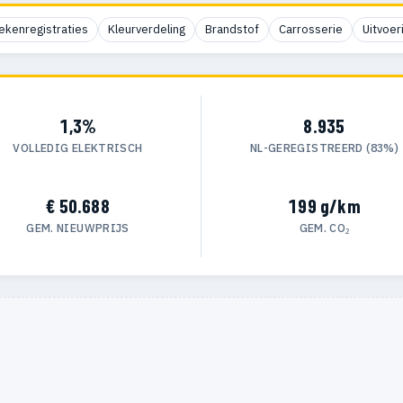
ekenregistraties
Kleurverdeling
Brandstof
Carrosserie
Uitvoer
1,3%
8.935
VOLLEDIG ELEKTRISCH
NL-GEREGISTREERD (83%)
€ 50.688
199 g/km
GEM. NIEUWPRIJS
GEM. CO₂