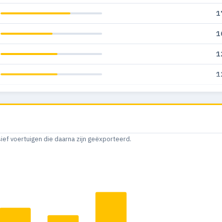
1
1
1
1
1
1
1
sief voertuigen die daarna zijn geëxporteerd.
1