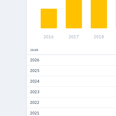
2010
117
2009
70
2008
136
2016
2017
2018
2007
79
2006
61
JAAR
2026
2005
62
2025
2004
67
2024
2003
36
2023
2002
36
2022
2001
27
2021
2000
40