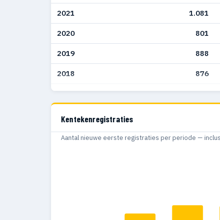
2021
1.081
2020
801
2019
888
2018
876
2017
742
2016
541
Kentekenregistraties
2015
492
Aantal nieuwe eerste registraties per periode — inclu
2014
389
2013
390
2012
373
2011
314