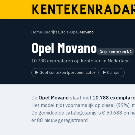
Home
›
Bedrijfsauto's
›
Opel
›
Movano
Opel Movano
Grijs kenteken N1
10.788 exemplaren op kenteken in Nederland
▶ Geel kenteken (personenauto)
▶ Camper
De
Opel Movano
staat met
10.788 exemplare
Het model rijdt voornamelijk op diesel (99%), m
De gemiddelde catalogusprijs is € 50.688 en h
er 88 nieuw geregistreerd.