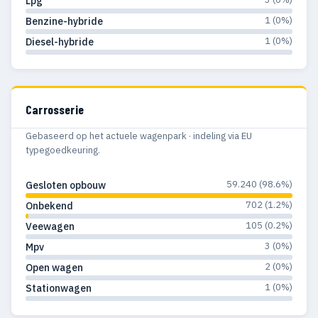
Lpg
1 (0%)
Benzine-hybride
1 (0%)
Diesel-hybride
Carrosserie
Gebaseerd op het actuele wagenpark · indeling via EU
typegoedkeuring.
59.240 (98.6%)
Gesloten opbouw
702 (1.2%)
Onbekend
105 (0.2%)
Veewagen
3 (0%)
Mpv
2 (0%)
Open wagen
1 (0%)
Stationwagen