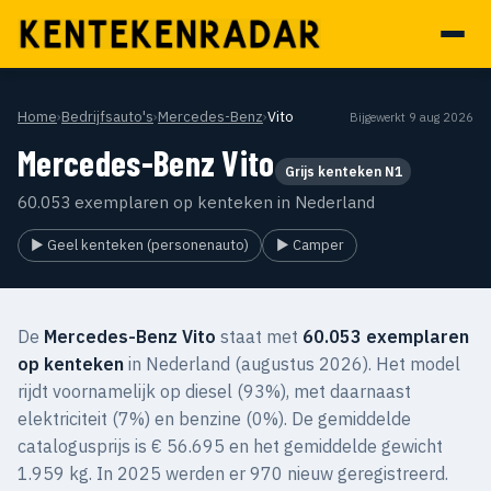
Home
›
Bedrijfsauto's
›
Mercedes-Benz
›
Vito
Bijgewerkt 9 aug 2026
Mercedes-Benz Vito
Grijs kenteken N1
60.053 exemplaren op kenteken in Nederland
▶ Geel kenteken (personenauto)
▶ Camper
De
Mercedes-Benz Vito
staat met
60.053 exemplaren
op kenteken
in Nederland (augustus 2026). Het model
rijdt voornamelijk op diesel (93%), met daarnaast
elektriciteit (7%) en benzine (0%). De gemiddelde
catalogusprijs is € 56.695 en het gemiddelde gewicht
1.959 kg. In 2025 werden er 970 nieuw geregistreerd.