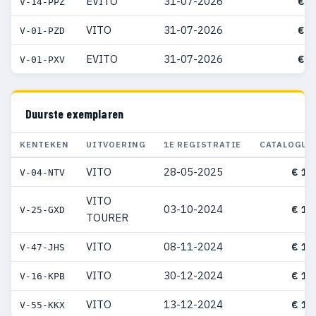
EVITO
31-07-2026
€ 6
V-14-PPZ
VITO
31-07-2026
€ 7
V-01-PZD
EVITO
31-07-2026
€ 8
V-01-PXV
Duurste exemplaren
KENTEKEN
UITVOERING
1E REGISTRATIE
CATALOGUS
VITO
28-05-2025
€ 12
V-04-NTV
VITO
03-10-2024
€ 12
V-25-GXD
TOURER
VITO
08-11-2024
€ 12
V-47-JHS
VITO
30-12-2024
€ 12
V-16-KPB
VITO
13-12-2024
€ 12
V-55-KKX