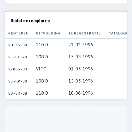
Oudste exemplaren
KENTEKEN
UITVOERING
1E REGISTRATIE
CATALOGUS
110 D
21-02-1996
VH-ZS-30
108 D
15-03-1996
VJ-GF-70
VITO
01-05-1996
V-866-BH
108 D
13-05-1996
VJ-RP-50
110 D
18-06-1996
83-VR-DB