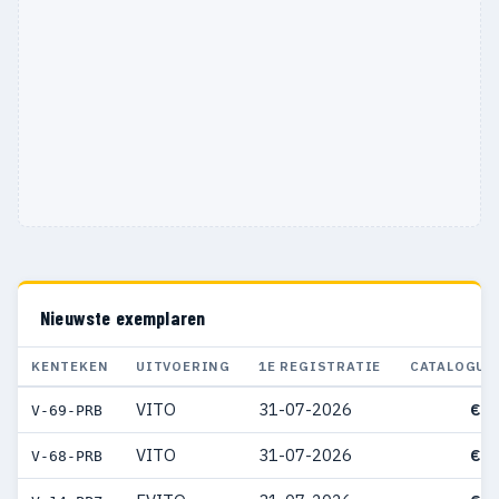
Nieuwste exemplaren
KENTEKEN
UITVOERING
1E REGISTRATIE
CATALOGUS
VITO
31-07-2026
€ 7
V-69-PRB
VITO
31-07-2026
€ 7
V-68-PRB