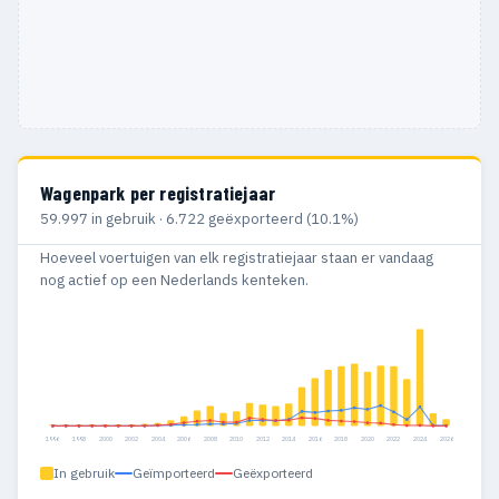
Wagenpark per registratiejaar
59.997 in gebruik · 6.722 geëxporteerd (10.1%)
Hoeveel voertuigen van elk registratiejaar staan er vandaag
nog actief op een Nederlands kenteken.
1996
1998
2000
2002
2004
2006
2008
2010
2012
2014
2016
2018
2020
2022
2024
2026
In gebruik
Geïmporteerd
Geëxporteerd