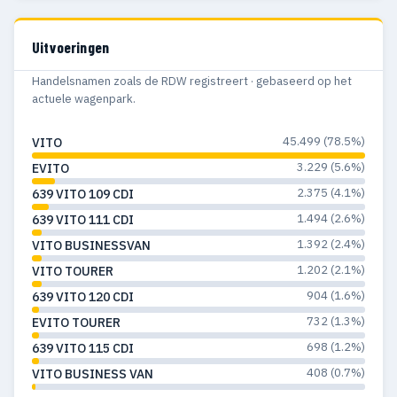
Uitvoeringen
Handelsnamen zoals de RDW registreert · gebaseerd op het
actuele wagenpark.
45.499 (78.5%)
VITO
3.229 (5.6%)
EVITO
2.375 (4.1%)
639 VITO 109 CDI
1.494 (2.6%)
639 VITO 111 CDI
1.392 (2.4%)
VITO BUSINESSVAN
1.202 (2.1%)
VITO TOURER
904 (1.6%)
639 VITO 120 CDI
732 (1.3%)
EVITO TOURER
698 (1.2%)
639 VITO 115 CDI
408 (0.7%)
VITO BUSINESS VAN