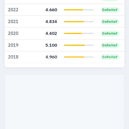
2005
433
69
2022
4.660
Definitief
2004
229
37
2021
4.834
Definitief
2003
163
11
2020
4.402
Definitief
2002
124
5
2019
5.100
Definitief
2001
114
12
2018
4.960
Definitief
2000
69
5
2017
4.744
Definitief
1999
114
5
2016
2.795
Definitief
1998
95
3
1997
91
7
1996
21
5