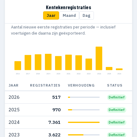
2016
3.677
1.029
Kentekenregistraties
Jaar
Maand
Dag
2015
2.975
1.115
Aantal nieuwe eerste registraties per periode — inclusief
2014
1.732
509
voertuigen die daarna zijn geëxporteerd.
2013
1.541
398
2012
1.646
414
2011
1.766
423
2016
2017
2018
2019
2020
2021
2022
2023
2024
2025
2026
2010
1.130
181
JAAR
REGISTRATIES
VERHOUDING
STATUS
2009
998
140
2026
517
Definitief
2008
1.541
150
2025
970
Definitief
2007
1.195
102
2024
7.361
Definitief
2006
733
79
2023
3.622
Definitief