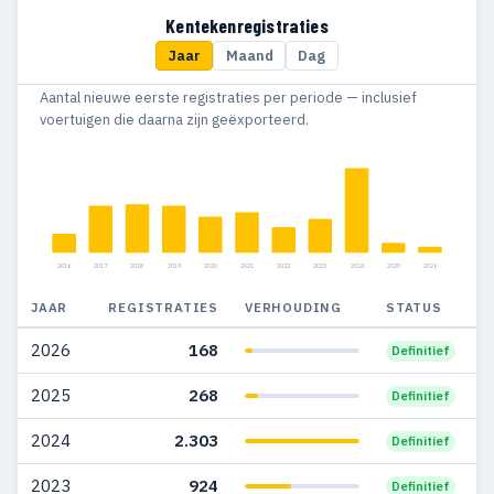
2016
536
69
Kentekenregistraties
Jaar
Maand
Dag
2015
414
83
Aantal nieuwe eerste registraties per periode — inclusief
2014
314
44
voertuigen die daarna zijn geëxporteerd.
2013
336
32
2012
235
29
2011
203
26
2016
2017
2018
2019
2020
2021
2022
2023
2024
2025
2026
2010
173
27
JAAR
REGISTRATIES
VERHOUDING
STATUS
2009
110
34
2026
168
Definitief
2008
204
17
2025
268
Definitief
2007
162
24
2024
2.303
Definitief
2006
71
9
2023
924
Definitief