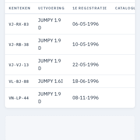
KENTEKEN
UITVOERING
1E REGISTRATIE
CATALOGUS
JUMPY 1.9
06-05-1996
VJ-RX-83
D
JUMPY 1.9
10-05-1996
VJ-RB-38
D
JUMPY 1.9
22-05-1996
VJ-VJ-13
D
JUMPY 1.6I
18-06-1996
VL-BJ-88
JUMPY 1.9
08-11-1996
VN-LP-44
D