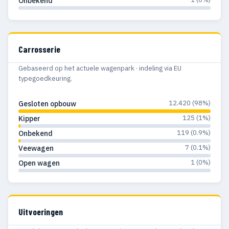
Onbekend
Carrosserie
Gebaseerd op het actuele wagenpark · indeling via EU
typegoedkeuring.
12.420 (98%)
Gesloten opbouw
125 (1%)
Kipper
119 (0.9%)
Onbekend
7 (0.1%)
Veewagen
1 (0%)
Open wagen
Uitvoeringen