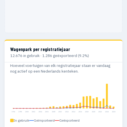
Wagenpark per registratiejaar
12.676 in gebruik · 1.286 geëxporteerd (9.2%)
Hoeveel voertuigen van elk registratiejaar staan er vandaag
nog actief op een Nederlands kenteken.
1996
1998
2000
2002
2004
2006
2008
2010
2012
2014
2016
2018
2020
2022
2024
2026
In gebruik
Geïmporteerd
Geëxporteerd