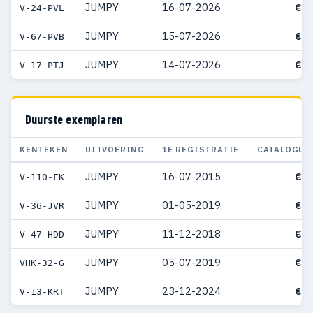
JUMPY
16-07-2026
€ 5
V-24-PVL
JUMPY
15-07-2026
€ 5
V-67-PVB
JUMPY
14-07-2026
€ 5
V-17-PTJ
Duurste exemplaren
KENTEKEN
UITVOERING
1E REGISTRATIE
CATALOGUS
JUMPY
16-07-2015
€ 8
V-110-FK
JUMPY
01-05-2019
€ 7
V-36-JVR
JUMPY
11-12-2018
€ 7
V-47-HDD
JUMPY
05-07-2019
€ 7
VHK-32-G
JUMPY
23-12-2024
€ 7
V-13-KRT