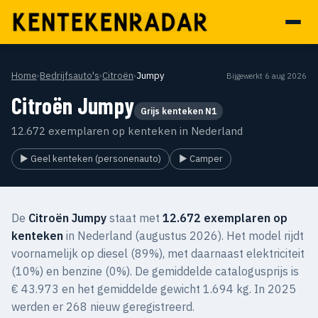
Home
›
Bedrijfsauto's
›
Citroën
›
Jumpy
Bijgewerkt 6 aug 2026
Citroën Jumpy
Grijs kenteken N1
12.672 exemplaren op kenteken in Nederland
▶ Geel kenteken (personenauto)
▶ Camper
De
Citroën Jumpy
staat met
12.672 exemplaren op
kenteken
in Nederland (augustus 2026). Het model rijdt
voornamelijk op diesel (89%), met daarnaast elektriciteit
(10%) en benzine (0%). De gemiddelde catalogusprijs is
€ 43.973 en het gemiddelde gewicht 1.694 kg. In 2025
werden er 268 nieuw geregistreerd.