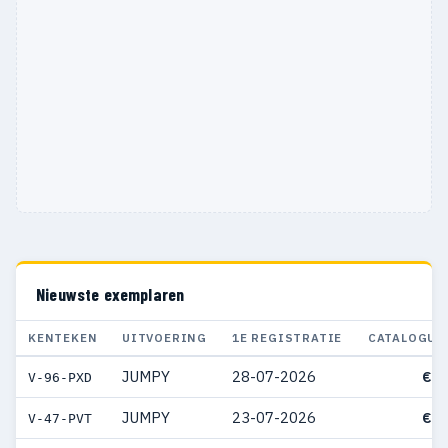
Nieuwste exemplaren
KENTEKEN
UITVOERING
1E REGISTRATIE
CATALOGUS
JUMPY
28-07-2026
€ 5
V-96-PXD
JUMPY
23-07-2026
€ 5
V-47-PVT