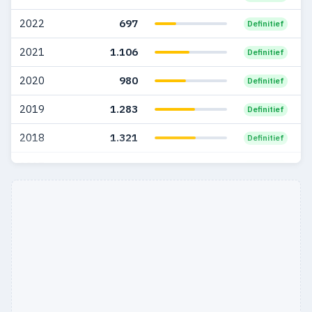
2005
47
11
2022
697
Definitief
2004
42
4
2021
1.106
Definitief
2003
45
2
2020
980
Definitief
2002
24
—
2019
1.283
Definitief
2001
27
1
2018
1.321
Definitief
2000
7
—
2017
1.280
Definitief
1999
6
—
2016
517
Definitief
1998
13
—
1997
18
1
1996
8
—