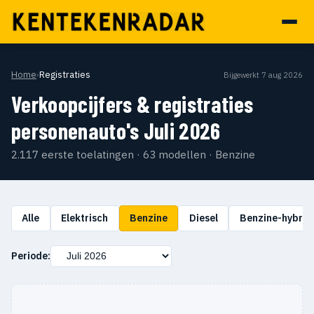
Home
›
Registraties
Bijgewerkt 7 aug 2026
Verkoopcijfers & registraties
personenauto's Juli 2026
2.117 eerste toelatingen · 63 modellen · Benzine
Alle
Elektrisch
Benzine
Diesel
Benzine-hybrid
Periode: