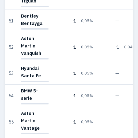
Tiguan
Bentley
1
—
51
0,05%
—
Bentayga
Aston
Martin
1
1
52
0,05%
0,04%
Vanquish
Hyundai
1
—
53
0,05%
—
Santa Fe
BMW 5-
1
—
54
0,05%
—
serie
Aston
Martin
1
—
55
0,05%
—
Vantage