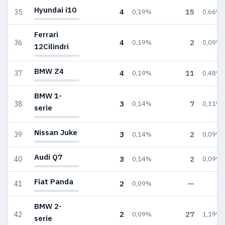
Hyundai i10
4
15
35
0,19%
0,66%
Ferrari
4
2
36
0,19%
0,09%
12Cilindri
BMW Z4
4
11
37
0,19%
0,48%
BMW 1-
3
7
38
0,14%
0,31%
serie
Nissan Juke
3
2
39
0,14%
0,09%
Audi Q7
3
2
40
0,14%
0,09%
Fiat Panda
2
—
41
0,09%
—
BMW 2-
2
27
42
0,09%
1,19%
serie