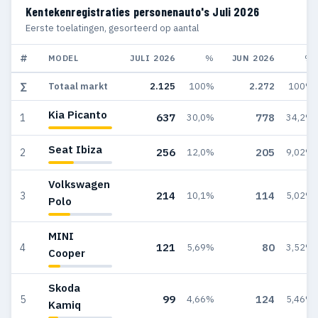
Kentekenregistraties personenauto's Juli 2026
Eerste toelatingen, gesorteerd op aantal
#
MODEL
JULI 2026
%
JUN 2026
%
∑
Totaal markt
2.125
100%
2.272
100%
Kia Picanto
637
778
1
30,0%
34,2%
Seat Ibiza
256
205
2
12,0%
9,02%
Volkswagen
214
114
3
10,1%
5,02%
Polo
MINI
121
80
4
5,69%
3,52%
Cooper
Skoda
99
124
5
4,66%
5,46%
Kamiq