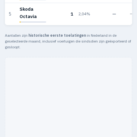
Skoda
1
—
5
2,04%
—
Octavia
Aantallen zijn
historische eerste toelatingen
in Nederland in de
geselecteerde maand, inclusief voertuigen die sindsdien zijn geëxporteerd of
gesloopt.