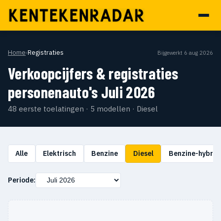
Home
›
Registraties
Bijgewerkt 6 aug 2026
Verkoopcijfers & registraties
personenauto's Juli 2026
48 eerste toelatingen · 5 modellen · Diesel
Alle
Elektrisch
Benzine
Diesel
Benzine-hybrid
Periode: