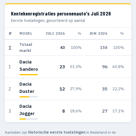
Kentekenregistraties personenauto's Juli 2026
Eerste toelatingen, gesorteerd op aantal
#
MODEL
JULI 2026
%
JUN 2026
%
JU
Totaal
∑
43
100%
158
100%
markt
Dacia
23
96
1
53,5%
60,8%
Sandero
Dacia
12
35
2
27,9%
22,2%
Duster
Dacia
8
27
3
18,6%
17,1%
Jogger
Aantallen zijn
historische eerste toelatingen
in Nederland in de