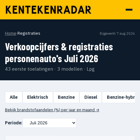
Home
›
Registraties
Bijgewerkt 7 aug 2026
Verkoopcijfers & registraties
personenauto's Juli 2026
43 eerste toelatingen · 3 modellen · Lpg
Alle
Elektrisch
Benzine
Diesel
Benzine-hybrid
Bekijk brandstofaandelen (%) per jaar en maand →
Periode: