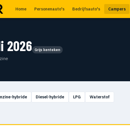
Home
Personenauto's
Bedrijfsauto's
Campers
i 2026
Grijs kenteken
zine
nzine-hybride
Diesel-hybride
LPG
Waterstof