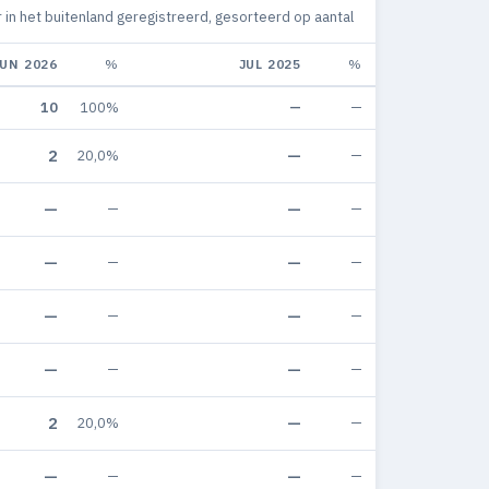
 in het buitenland geregistreerd, gesorteerd op aantal
JUN 2026
%
JUL 2025
%
10
100%
—
—
2
—
20,0%
—
—
—
—
—
—
—
—
—
—
—
—
—
—
—
—
—
2
—
20,0%
—
—
—
—
—