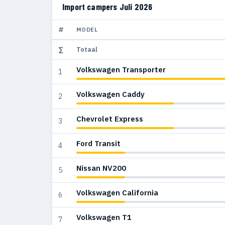
Import campers Juli 2026
#
MODEL
∑
Totaal
Volkswagen Transporter
1
Volkswagen Caddy
2
Chevrolet Express
3
Ford Transit
4
Nissan NV200
5
Volkswagen California
6
Volkswagen T1
7