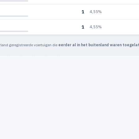
1
4,55%
1
4,55%
rland geregistreerde voertuigen die
eerder al in het buitenland waren toegela