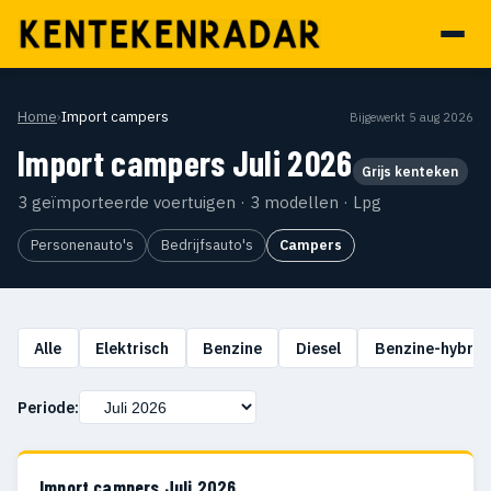
Home
›
Import campers
Bijgewerkt 5 aug 2026
Import campers Juli 2026
Grijs kenteken
3 geïmporteerde voertuigen · 3 modellen · Lpg
Personenauto's
Bedrijfsauto's
Campers
Alle
Elektrisch
Benzine
Diesel
Benzine-hybrid
Periode:
Import campers Juli 2026