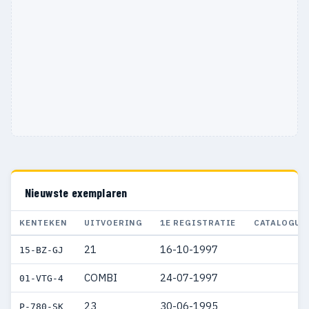
Nieuwste exemplaren
KENTEKEN
UITVOERING
1E REGISTRATIE
CATALOGUS
21
16-10-1997
15-BZ-GJ
COMBI
24-07-1997
01-VTG-4
23
30-06-1995
P-780-SK