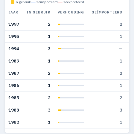
In gebruik
Geïmporteerd
Geëxporteerd
JAAR
IN GEBRUIK
VERHOUDING
GEÏMPORTEERD
G
1997
2
2
1995
1
1
1994
3
—
1989
1
1
1987
2
2
1986
1
1
1985
2
2
1983
3
3
1982
1
1