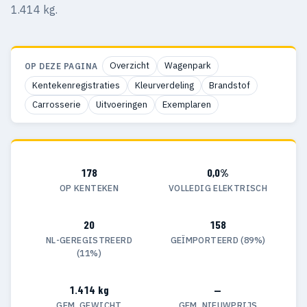
1.414 kg.
Overzicht
Wagenpark
OP DEZE PAGINA
Kentekenregistraties
Kleurverdeling
Brandstof
Carrosserie
Uitvoeringen
Exemplaren
178
0,0%
OP KENTEKEN
VOLLEDIG ELEKTRISCH
20
158
NL-GEREGISTREERD
GEÏMPORTEERD (89%)
(11%)
1.414 kg
—
GEM. GEWICHT
GEM. NIEUWPRIJS