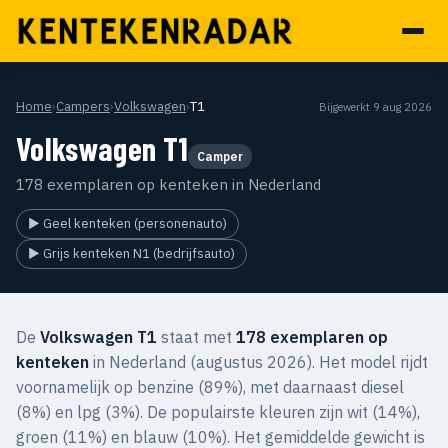
Home
›
Campers
›
Volkswagen
›
T1
Bijgewerkt 9 aug 2026
Volkswagen T1
Camper
178 exemplaren op kenteken in Nederland
▶ Geel kenteken (personenauto)
▶ Grijs kenteken N1 (bedrijfsauto)
De
Volkswagen T1
staat met
178 exemplaren op
kenteken
in Nederland (augustus 2026). Het model rijdt
voornamelijk op benzine (89%), met daarnaast diesel
(8%) en lpg (3%). De populairste kleuren zijn wit (14%),
groen (11%) en blauw (10%). Het gemiddelde gewicht is