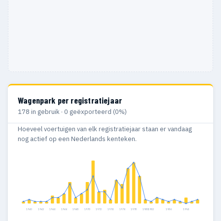
Wagenpark per registratiejaar
178 in gebruik · 0 geëxporteerd (0%)
Hoeveel voertuigen van elk registratiejaar staan er vandaag
nog actief op een Nederlands kenteken.
1960
1962
1964
1966
1968
1970
1972
1974
1976
1978
1980
1982
1986
1994