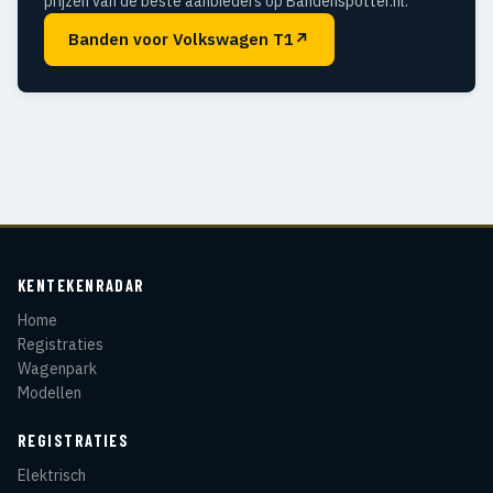
prijzen van de beste aanbieders op Bandenspotter.nl.
Banden voor Volkswagen T1
↗
KENTEKENRADAR
Home
Registraties
Wagenpark
Modellen
REGISTRATIES
Elektrisch