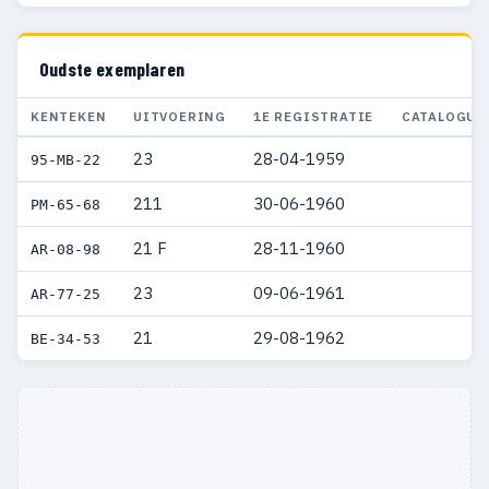
Oudste exemplaren
KENTEKEN
UITVOERING
1E REGISTRATIE
CATALOGUS
23
28-04-1959
95-MB-22
211
30-06-1960
PM-65-68
21 F
28-11-1960
AR-08-98
23
09-06-1961
AR-77-25
21
29-08-1962
BE-34-53