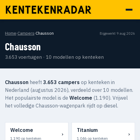
Home
›
Campers
›
Chausson
Bijgewerkt 9 aug 2026
Chausson
3.653 voertuigen · 10 modellen op kenteken
Chausson
heeft
3.653 campers
op kenteken in
Nederland (augustus 2026), verdeeld over 10 modellen.
Het populairste model is de
Welcome
(1.190). Vrijwel
het volledige Chausson-wagenpark rijdt op diesel.
Welcome
Titanium
›
›
1.190 op kenteken
1.046 op kenteken