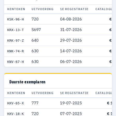
KENTEKEN
UITVOERING
1E REGISTRATIE
CATALOGUS
720
04-08-2026
€ 4
KSK-96-H
S697
31-07-2026
€ 7
KRX-13-T
640
29-07-2026
€ 7
KRK-97-Z
630
14-07-2026
€ 7
KNK-74-R
630
06-07-2026
€ 7
KNV-67-H
Duurste exemplaren
KENTEKEN
UITVOERING
1E REGISTRATIE
CATALOGUS
777
19-07-2025
€ 10
HXV-65-X
720
07-07-2025
€ 10
HXV-18-K