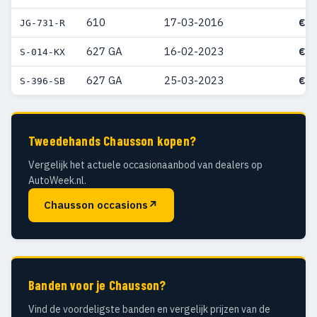
610
17-03-2016
€ 9
JG-731-R
627 GA
16-02-2023
€ 9
S-014-KX
627 GA
25-03-2023
€ 9
S-396-SB
Tweedehands Chausson kopen?
Vergelijk het actuele occasionaanbod van dealers op
AutoWeek.nl.
Chausson occasions
↗
Banden voor je Chausson?
Vind de voordeligste banden en vergelijk prijzen van de