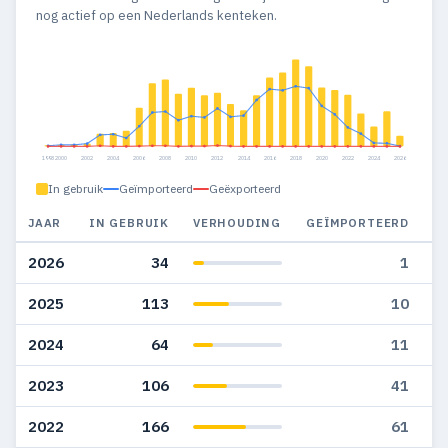
nog actief op een Nederlands kenteken.
1998
2000
2002
2004
2006
2008
2010
2012
2014
2016
2018
2020
2022
2024
2026
In gebruik
Geïmporteerd
Geëxporteerd
JAAR
IN GEBRUIK
VERHOUDING
GEÏMPORTEERD
G
2026
34
1
2025
113
10
2024
64
11
2023
106
41
2022
166
61