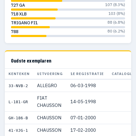
107 (8.3%)
727 GA
103 (8%)
718 XLB
88 (6.8%)
TRIGANO FI1
80 (6.2%)
788
Oudste exemplaren
KENTEKEN
UITVOERING
1E REGISTRATIE
CATALOGUS
ALLEGRO
06-03-1998
33-NVB-2
FIAT
14-05-1998
L-181-GR
CHAUSSON
CHAUSSON
07-01-2000
GH-186-B
CHAUSSON
17-02-2000
41-VJG-1