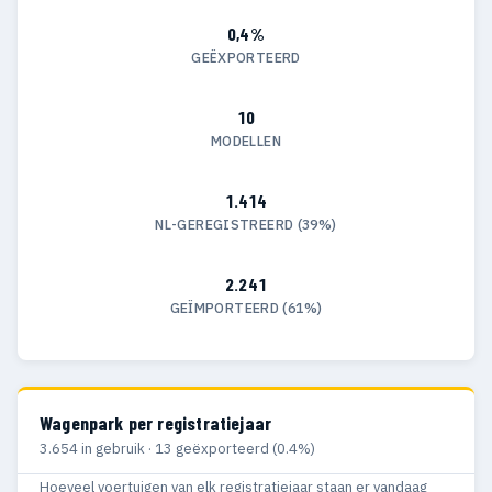
0,4%
GEËXPORTEERD
10
MODELLEN
1.414
NL-GEREGISTREERD (39%)
2.241
GEÏMPORTEERD (61%)
Wagenpark per registratiejaar
3.654 in gebruik · 13 geëxporteerd (0.4%)
Hoeveel voertuigen van elk registratiejaar staan er vandaag