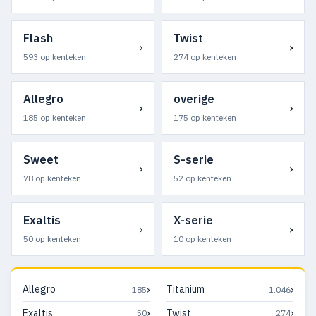
Flash
Twist
›
›
593 op kenteken
274 op kenteken
Allegro
overige
›
›
185 op kenteken
175 op kenteken
Sweet
S-serie
›
›
78 op kenteken
52 op kenteken
Exaltis
X-serie
›
›
50 op kenteken
10 op kenteken
›
›
Allegro
Titanium
185
1.046
›
›
Exaltis
Twist
50
274