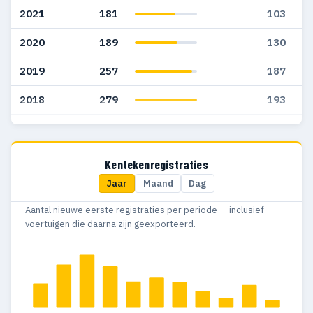
2021
181
103
2020
189
130
2019
257
187
2018
279
193
2017
237
180
2016
221
184
Kentekenregistraties
Jaar
Maand
Dag
2015
164
149
Aantal nieuwe eerste registraties per periode — inclusief
2014
116
99
voertuigen die daarna zijn geëxporteerd.
2013
136
95
2012
172
122
2011
164
93