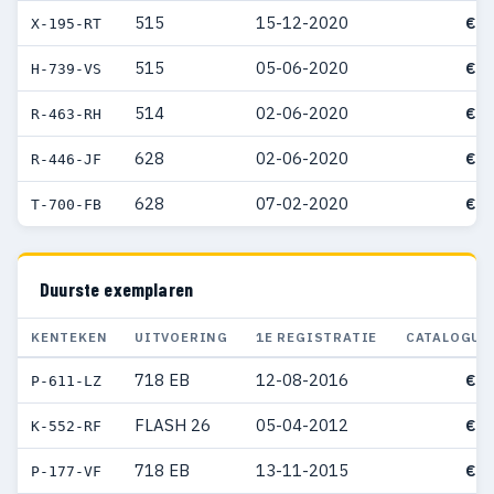
515
15-12-2020
€ 5
X-195-RT
515
05-06-2020
€ 4
H-739-VS
514
02-06-2020
€ 5
R-463-RH
628
02-06-2020
€ 4
R-446-JF
628
07-02-2020
€ 5
T-700-FB
Duurste exemplaren
KENTEKEN
UITVOERING
1E REGISTRATIE
CATALOGUS
718 EB
12-08-2016
€ 9
P-611-LZ
FLASH 26
05-04-2012
€ 7
K-552-RF
718 EB
13-11-2015
€ 6
P-177-VF