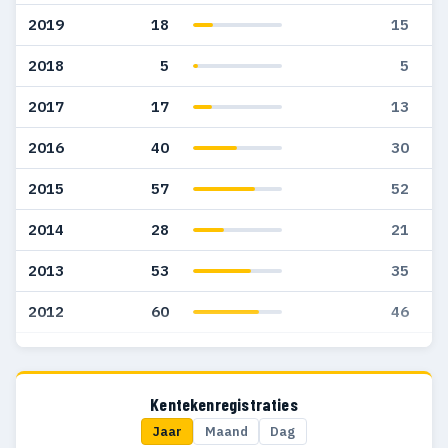
2019
18
15
2018
5
5
2017
17
13
2016
40
30
2015
57
52
2014
28
21
2013
53
35
2012
60
46
2011
67
50
2010
81
51
Kentekenregistraties
Jaar
Maand
Dag
2009
47
29