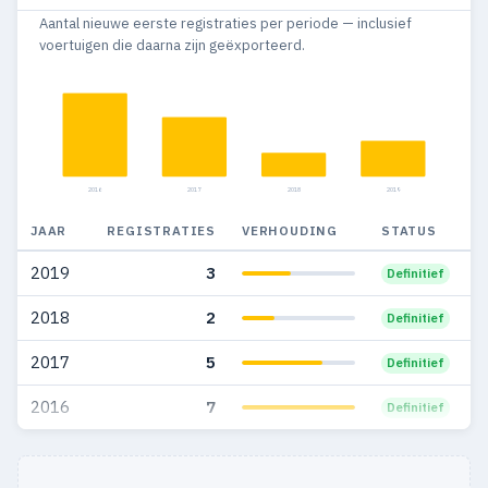
Aantal nieuwe eerste registraties per periode — inclusief
2008
59
30
voertuigen die daarna zijn geëxporteerd.
2007
43
23
2006
12
12
2016
2017
2018
2019
JAAR
REGISTRATIES
VERHOUDING
STATUS
2019
3
Definitief
2018
2
Definitief
2017
5
Definitief
2016
7
Definitief