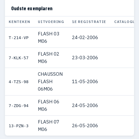
Oudste exemplaren
KENTEKEN
UITVOERING
1E REGISTRATIE
CATALOGUS
FLASH 03
24-02-2006
T-214-VP
M06
FLASH 02
23-03-2006
7-KLK-57
M06
CHAUSSON
FLASH
11-05-2006
4-TZS-98
06M06
FLASH 06
24-05-2006
7-ZDG-94
M06
FLASH 07
26-05-2006
13-PZN-3
M06