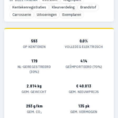
Kentekenregistraties
Kleurverdeling
Brandstof
Carrosserie
Uitvoeringen
Exemplaren
593
0,0%
OP KENTEKEN
VOLLEDIG ELEKTRISCH
179
414
NL-GEREGISTREERD
GEÏMPORTEERD (70%)
(30%)
2.814 kg
€ 40.013
GEM. GEWICHT
GEM. NIEUWPRIJS
293 g/km
135 pk
GEM. CO₂
GEM. VERMOGEN