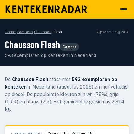
Home
›
Campers
›
Chausson
›
Flash
Bijgewerkt 6 aug 2026
Chausson Flash
Camper
593 exemplaren op kenteken in Nederland
De
Chausson Flash
staat met
593 exemplaren op
kenteken
in Nederland (augustus 2026) en rijdt volledig
op diesel. De populairste kleuren zijn wit (78%), grijs
(19%) en blauw (2%). Het gemiddelde gewicht is 2.814
kg.
Overzicht
Wagenpark
OP DEZE PAGINA