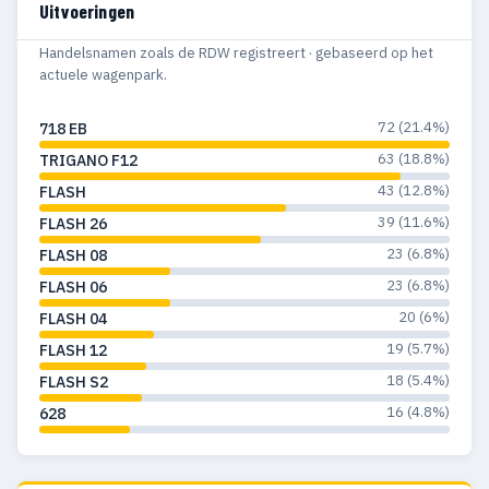
Uitvoeringen
Handelsnamen zoals de RDW registreert · gebaseerd op het
actuele wagenpark.
72 (21.4%)
718 EB
63 (18.8%)
TRIGANO F12
43 (12.8%)
FLASH
39 (11.6%)
FLASH 26
23 (6.8%)
FLASH 08
23 (6.8%)
FLASH 06
20 (6%)
FLASH 04
19 (5.7%)
FLASH 12
18 (5.4%)
FLASH S2
16 (4.8%)
628