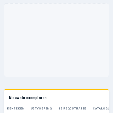
Nieuwste exemplaren
KENTEKEN
UITVOERING
1E REGISTRATIE
CATALOGUS