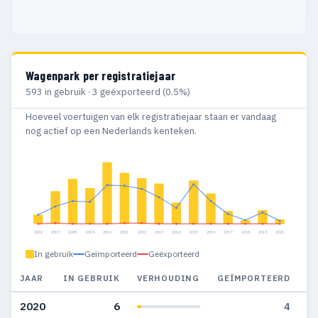
Wagenpark per registratiejaar
593 in gebruik · 3 geëxporteerd (0.5%)
Hoeveel voertuigen van elk registratiejaar staan er vandaag
nog actief op een Nederlands kenteken.
2006
2007
2008
2009
2010
2011
2012
2013
2014
2015
2016
2017
2018
2019
2020
In gebruik
Geïmporteerd
Geëxporteerd
JAAR
IN GEBRUIK
VERHOUDING
GEÏMPORTEERD
G
2020
6
4