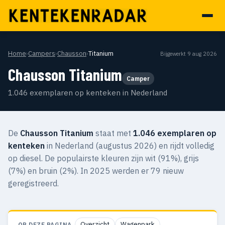
Home
›
Campers
›
Chausson
›
Titanium
Bijgewerkt 9 aug 2026
Chausson Titanium
Camper
1.046 exemplaren op kenteken in Nederland
De
Chausson Titanium
staat met
1.046 exemplaren op
kenteken
in Nederland (augustus 2026) en rijdt volledig
op diesel. De populairste kleuren zijn wit (91%), grijs
(7%) en bruin (2%). In 2025 werden er 79 nieuw
geregistreerd.
Overzicht
Wagenpark
OP DEZE PAGINA