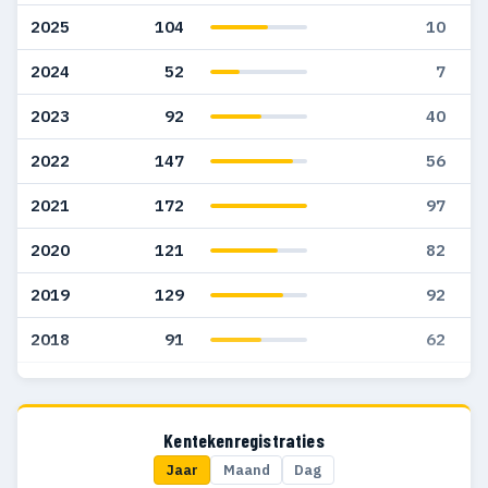
2025
104
10
2024
52
7
2023
92
40
2022
147
56
2021
172
97
2020
121
82
2019
129
92
2018
91
62
2017
32
12
2016
11
9
Kentekenregistraties
Jaar
Maand
Dag
2015
7
7