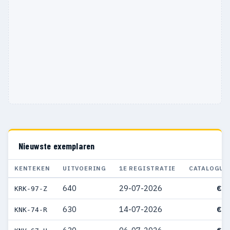
Nieuwste exemplaren
KENTEKEN
UITVOERING
1E REGISTRATIE
CATALOGUS
640
29-07-2026
€ 7
KRK-97-Z
630
14-07-2026
€ 7
KNK-74-R