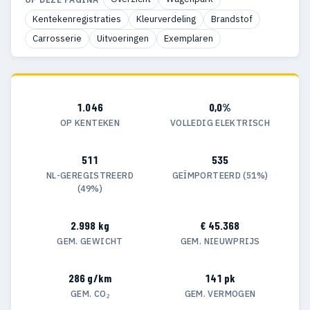
Kentekenregistraties
Kleurverdeling
Brandstof
Carrosserie
Uitvoeringen
Exemplaren
1.046
0,0%
OP KENTEKEN
VOLLEDIG ELEKTRISCH
511
535
NL-GEREGISTREERD
GEÏMPORTEERD (51%)
(49%)
2.998 kg
€ 45.368
GEM. GEWICHT
GEM. NIEUWPRIJS
286 g/km
141 pk
GEM. CO₂
GEM. VERMOGEN