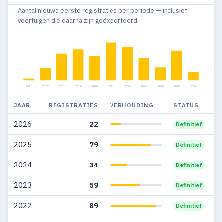
Aantal nieuwe eerste registraties per periode — inclusief
2014
37
37
voertuigen die daarna zijn geëxporteerd.
2013
18
18
2012
5
5
2016
2017
2018
2019
2020
2021
2022
2023
2024
2025
2026
JAAR
REGISTRATIES
VERHOUDING
STATUS
2026
22
Definitief
2025
79
Definitief
2024
34
Definitief
2023
59
Definitief
2022
89
Definitief