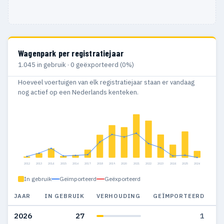
Wagenpark per registratiejaar
1.045 in gebruik · 0 geëxporteerd (0%)
Hoeveel voertuigen van elk registratiejaar staan er vandaag
nog actief op een Nederlands kenteken.
2012
2013
2014
2015
2016
2017
2018
2019
2020
2021
2022
2023
2024
2025
2026
In gebruik
Geïmporteerd
Geëxporteerd
JAAR
IN GEBRUIK
VERHOUDING
GEÏMPORTEERD
G
2026
27
1