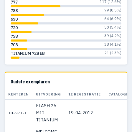
117 (12.6%)
777
79 (8.5%)
788
64 (6.9%)
650
50 (5.4%)
720
39 (4.2%)
758
38 (4.1%)
708
21 (2.3%)
TITANIUM 728 EB
Oudste exemplaren
KENTEKEN
UITVOERING
1E REGISTRATIE
CATALOGUS
FLASH 26
M12
19-04-2012
TH-971-L
TITANIUM
WELCOME