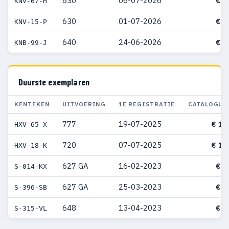
630
06-07-2026
€ 7
KNV-67-H
630
01-07-2026
€ 4
KNV-15-P
640
24-06-2026
€ 7
KNB-99-J
Duurste exemplaren
KENTEKEN
UITVOERING
1E REGISTRATIE
CATALOGUS
777
19-07-2025
€ 10
HXV-65-X
720
07-07-2025
€ 10
HXV-18-K
627 GA
16-02-2023
€ 9
S-014-KX
627 GA
25-03-2023
€ 9
S-396-SB
648
13-04-2023
€ 9
S-315-VL