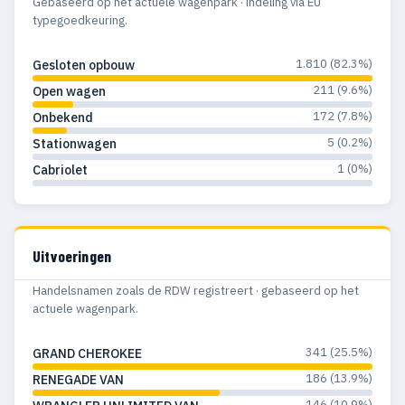
Gebaseerd op het actuele wagenpark · indeling via EU
1988
29
16
typegoedkeuring.
1987
41
20
1.810 (82.3%)
Gesloten opbouw
211 (9.6%)
Open wagen
1986
33
21
172 (7.8%)
Onbekend
1985
30
28
5 (0.2%)
Stationwagen
1984
29
20
1 (0%)
Cabriolet
1983
31
24
1982
25
9
Uitvoeringen
1981
31
10
Handelsnamen zoals de RDW registreert · gebaseerd op het
actuele wagenpark.
1980
45
30
341 (25.5%)
GRAND CHEROKEE
1979
42
24
186 (13.9%)
RENEGADE VAN
1978
48
25
146 (10.9%)