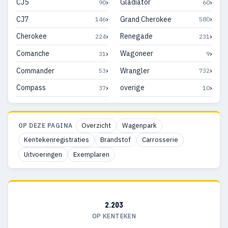
›
›
CJ5
Gladiator
90
60
›
›
CJ7
Grand Cherokee
146
580
›
›
Cherokee
Renegade
224
231
›
›
Comanche
Wagoneer
31
9
›
›
Commander
Wrangler
53
732
›
›
Compass
overige
37
10
Overzicht
Wagenpark
OP DEZE PAGINA
Kentekenregistraties
Brandstof
Carrosserie
Uitvoeringen
Exemplaren
2.203
OP KENTEKEN