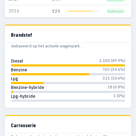
1999
3
3
2016
123
Definitief
1998
16
13
1997
12
10
Brandstof
1996
11
5
Gebaseerd op het actuele wagenpark.
1995
5
5
1.100 (49.9%)
Diesel
1994
8
6
763 (34.6%)
Benzine
321 (14.6%)
Lpg
1993
33
2
18 (0.8%)
Benzine-hybride
1992
43
4
1 (0%)
Lpg-hybride
1991
39
2
1990
36
14
Carrosserie
1989
31
17