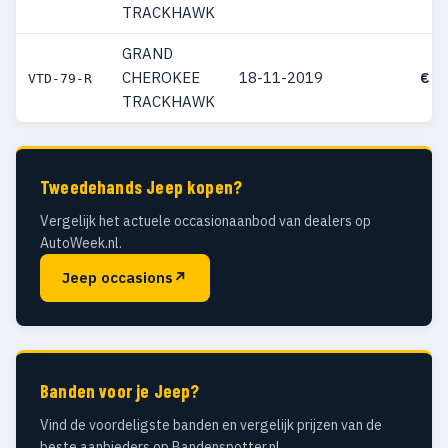
TRACKHAWK
GRAND
CHEROKEE
18-11-2019
€ 1
VTD-79-R
TRACKHAWK
Tweedehands Jeep kopen?
Vergelijk het actuele occasionaanbod van dealers op
AutoWeek.nl.
Jeep occasions
↗
Banden voor je Jeep?
Vind de voordeligste banden en vergelijk prijzen van de
beste aanbieders op Bandenspotter.nl.