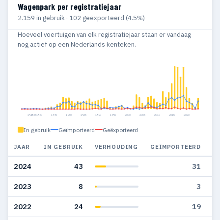
Wagenpark per registratiejaar
2.159 in gebruik · 102 geëxporteerd (4.5%)
Hoeveel voertuigen van elk registratiejaar staan er vandaag
nog actief op een Nederlands kenteken.
1960
1965
1970
1975
1980
1985
1990
1995
2000
2005
2010
2015
2020
In gebruik
Geïmporteerd
Geëxporteerd
JAAR
IN GEBRUIK
VERHOUDING
GEÏMPORTEERD
G
2024
43
31
2023
8
3
2022
24
19