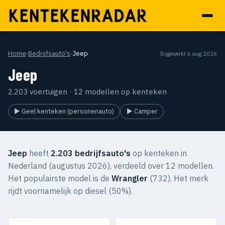
Home
›
Bedrijfsauto's
›
Jeep
Bijgewerkt 6 aug 2026
Jeep
2.203 voertuigen · 12 modellen op kenteken
▶ Geel kenteken (personenauto)
▶ Camper
Jeep
heeft
2.203 bedrijfsauto's
op kenteken in
Nederland (augustus 2026), verdeeld over 12 modellen.
Het populairste model is de
Wrangler
(732). Het merk
rijdt voornamelijk op diesel (50%).