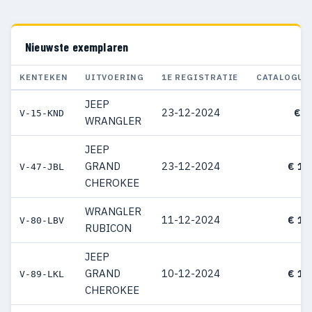
Nieuwste exemplaren
KENTEKEN
UITVOERING
1E REGISTRATIE
CATALOGUS
JEEP
23-12-2024
€ 7
V-15-KND
WRANGLER
JEEP
GRAND
23-12-2024
€ 10
V-47-JBL
CHEROKEE
WRANGLER
11-12-2024
€ 10
V-80-LBV
RUBICON
JEEP
GRAND
10-12-2024
€ 11
V-89-LKL
CHEROKEE