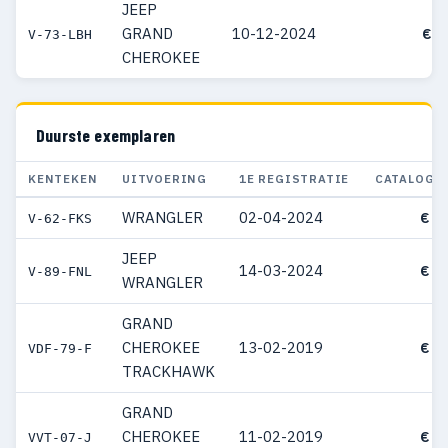
JEEP
GRAND
10-12-2024
€ 7
V-73-LBH
CHEROKEE
Duurste exemplaren
KENTEKEN
UITVOERING
1E REGISTRATIE
CATALOGU
WRANGLER
02-04-2024
€ 1
V-62-FKS
JEEP
14-03-2024
€ 1
V-89-FNL
WRANGLER
GRAND
CHEROKEE
13-02-2019
€ 1
VDF-79-F
TRACKHAWK
GRAND
CHEROKEE
11-02-2019
€ 1
VVT-07-J