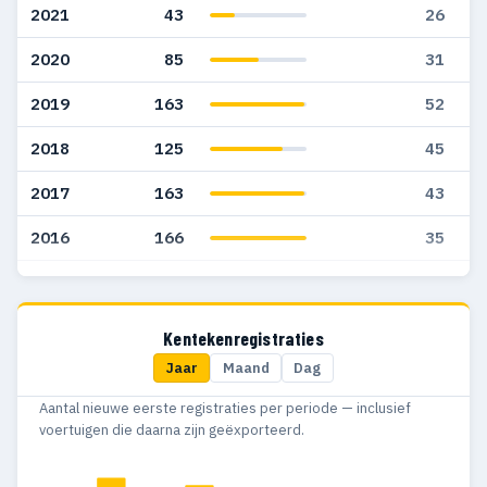
2021
43
26
2020
85
31
2019
163
52
2018
125
45
2017
163
43
2016
166
35
2015
100
44
2014
65
38
Kentekenregistraties
Jaar
Maand
Dag
2013
46
15
Aantal nieuwe eerste registraties per periode — inclusief
2012
69
19
voertuigen die daarna zijn geëxporteerd.
2011
24
13