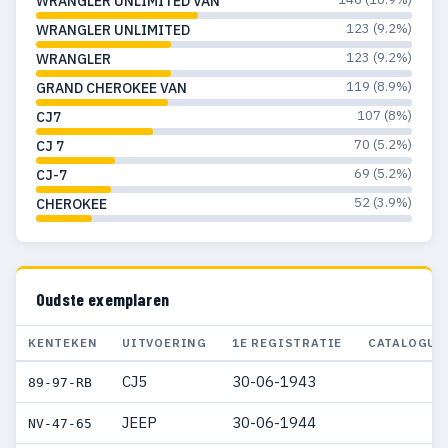
WRANGLER UNLIMITED VAN
1977
25
11
123 (9.2%)
WRANGLER UNLIMITED
123 (9.2%)
WRANGLER
1976
19
10
119 (8.9%)
GRAND CHEROKEE VAN
1975
6
4
107 (8%)
CJ7
70 (5.2%)
CJ 7
1974
10
4
69 (5.2%)
CJ-7
1973
7
3
52 (3.9%)
CHEROKEE
1972
5
1
1971
2
—
Oudste exemplaren
1970
1
1
KENTEKEN
UITVOERING
1E REGISTRATIE
CATALOGUS
1969
2
2
CJ5
30-06-1943
89-97-RB
1965
2
2
JEEP
30-06-1944
NV-47-65
1960
1
1