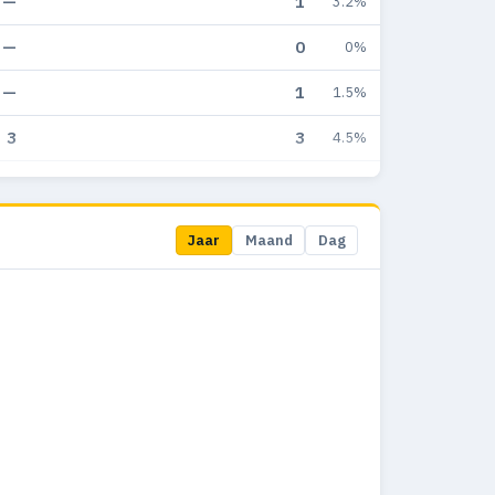
—
1
3.2%
—
0
0%
—
1
1.5%
3
3
4.5%
1
0
0%
Jaar
Maand
Dag