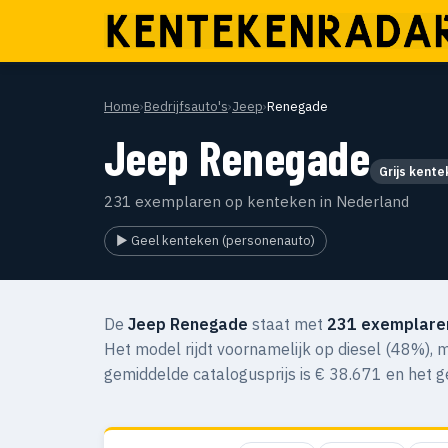
Home
›
Bedrijfsauto's
›
Jeep
›
Renegade
Jeep Renegade
Grijs kent
231 exemplaren op kenteken in Nederland
▶ Geel kenteken (personenauto)
De
Jeep Renegade
staat met
231 exemplare
Het model rijdt voornamelijk op diesel (48%),
gemiddelde catalogusprijs is € 38.671 en het 