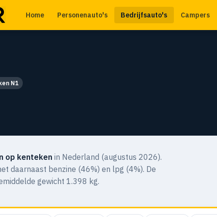
Home
Personenauto's
Bedrijfsauto's
Campers
eken N1
n op kenteken
in Nederland (augustus 2026).
 met daarnaast benzine (46%) en lpg (4%). De
gemiddelde gewicht 1.398 kg.