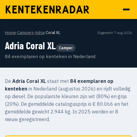
Home
›
Campers
›
Adria
›
Coral XL
Bijgewerkt 7 aug 2026
Adria Coral XL
Camper
84 exemplaren op kenteken in Nederland
De
Adria Coral XL
staat met
84 exemplaren op
kenteken
in Nederland (augustus 2026) en rijdt volledig
op diesel. De populairste kleuren zijn wit (80%) en grijs
(20%). De gemiddelde catalogusprijs is € 80.066 en het
gemiddelde gewicht 2.944 kg. In 2025 werden er 8
nieuw geregistreerd.