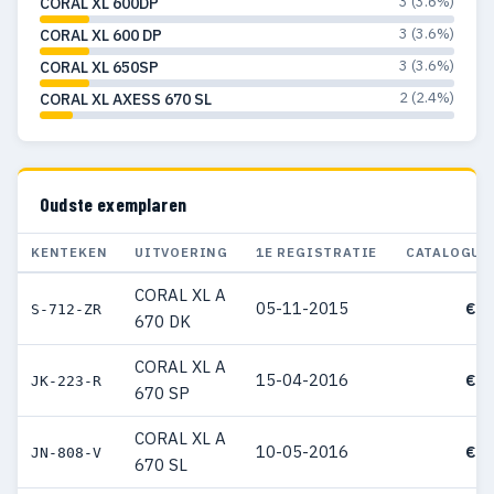
3 (3.6%)
CORAL XL 600DP
3 (3.6%)
CORAL XL 600 DP
3 (3.6%)
CORAL XL 650SP
2 (2.4%)
CORAL XL AXESS 670 SL
Oudste exemplaren
KENTEKEN
UITVOERING
1E REGISTRATIE
CATALOGUS
CORAL XL A
05-11-2015
€ 4
S-712-ZR
670 DK
CORAL XL A
15-04-2016
€ 7
JK-223-R
670 SP
CORAL XL A
10-05-2016
€ 8
JN-808-V
670 SL