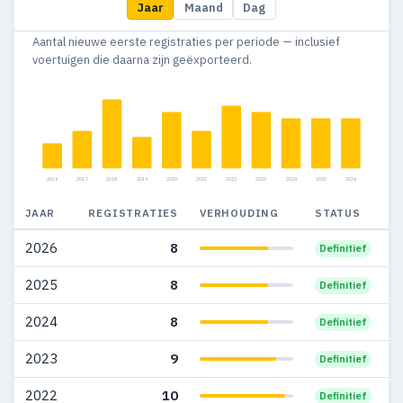
Jaar
Maand
Dag
2015
1
1
Aantal nieuwe eerste registraties per periode — inclusief
voertuigen die daarna zijn geëxporteerd.
2016
2017
2018
2019
2020
2021
2022
2023
2024
2025
2026
JAAR
REGISTRATIES
VERHOUDING
STATUS
2026
8
Definitief
2025
8
Definitief
2024
8
Definitief
2023
9
Definitief
2022
10
Definitief