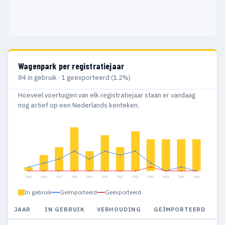
Wagenpark per registratiejaar
84 in gebruik · 1 geëxporteerd (1.2%)
Hoeveel voertuigen van elk registratiejaar staan er vandaag
nog actief op een Nederlands kenteken.
2015
2016
2017
2018
2019
2020
2021
2022
2023
2024
2025
2026
In gebruik
Geïmporteerd
Geëxporteerd
JAAR
IN GEBRUIK
VERHOUDING
GEÏMPORTEERD
G