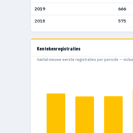
2019
666
2018
575
2017
569
2016
607
Kentekenregistraties
2015
592
Aantal nieuwe eerste registraties per periode — inclu
2014
459
2013
367
2012
439
2011
476
2010
422
2009
351