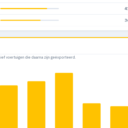
4
3
3
4
4
sief voertuigen die daarna zijn geëxporteerd.
3
2
3
3
2
2