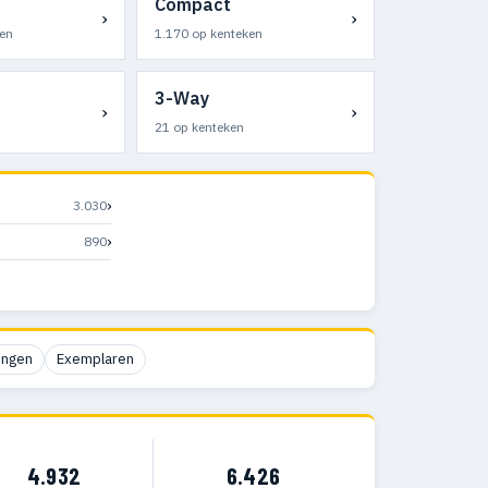
Compact
›
›
en
1.170 op kenteken
3-Way
›
›
21 op kenteken
›
3.030
›
890
ingen
Exemplaren
4.932
6.426