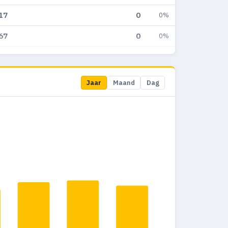
17
0
0%
67
0
0%
74
0
0%
22
1
0.2%
Jaar
Maand
Dag
28
0
0%
47
2
0.4%
68
0
0%
02
1
0.2%
49
0
0%
92
3
0.7%
33
1
0.3%