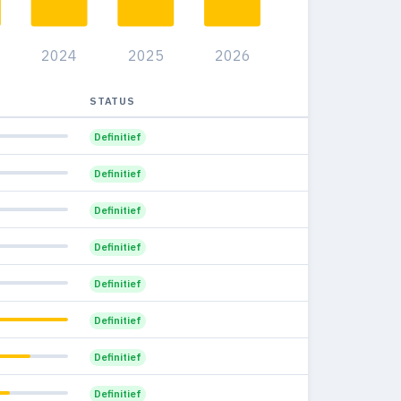
86
5
1%
2024
2025
2026
23
2
0.4%
34
2
STATUS
0.5%
84
3
Definitief
0.9%
24
1
Definitief
0.4%
55
1
Definitief
0.7%
12
0
Definitief
0%
11
0
Definitief
0%
2
0
Definitief
0%
—
0
Definitief
0%
—
0
Definitief
0%