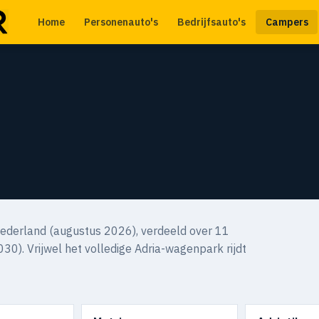
Home
Personenauto's
Bedrijfsauto's
Campers
ederland (augustus 2026), verdeeld over 11
030). Vrijwel het volledige Adria-wagenpark rijdt