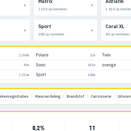
Matrix
Adriatik
›
›
n
2.024 op kenteken
1.414 op kentek
Sport
Coral XL
›
›
188 op kenteken
84 op kenteken
›
›
Polaris
Twin
2.098
20
›
›
Sonic
overige
84
415
›
›
Sport
2.024
188
ekenregistraties
Kleurverdeling
Brandstof
Carrosserie
Uitvoer
0,2%
11