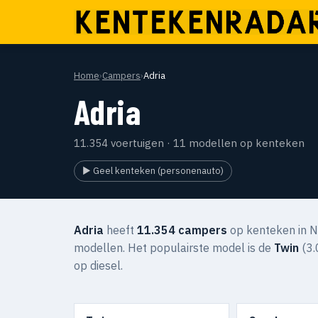
Home
›
Campers
›
Adria
Adria
11.354 voertuigen · 11 modellen op kenteken
▶ Geel kenteken (personenauto)
Adria
heeft
11.354 campers
op kenteken in N
modellen. Het populairste model is de
Twin
(3.
op diesel.