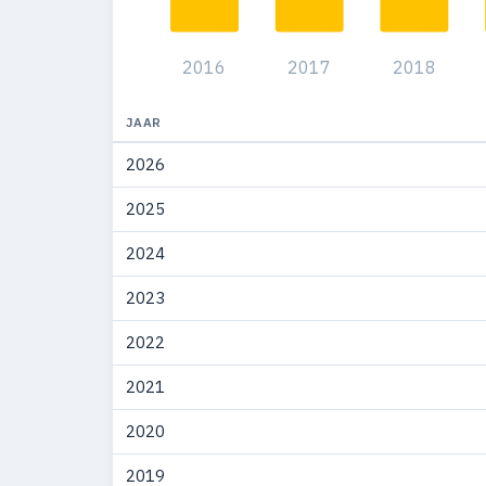
2008
477
2016
2017
2018
2007
465
2006
373
JAAR
2026
2005
332
2025
2004
241
2024
2003
140
2023
2002
39
2022
2001
12
2021
2000
2
2020
1991
4
2019
1990
13