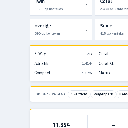
Twin
Coral
›
3.030 op kenteken
2.098 op kenteke
overige
Sonic
›
890 op kenteken
415 op kenteken
›
3-Way
Coral
21
›
Adriatik
Coral XL
1.414
›
Compact
Matrix
1.170
Overzicht
Wagenpark
Kent
OP DEZE PAGINA
11.354
—