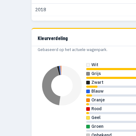
2018
1989
11
2017
2016
Kleurverdeling
Gebaseerd op het actuele wagenpark.
Wit
Grijs
Zwart
Blauw
Oranje
Rood
Geel
Groen
Onbekend