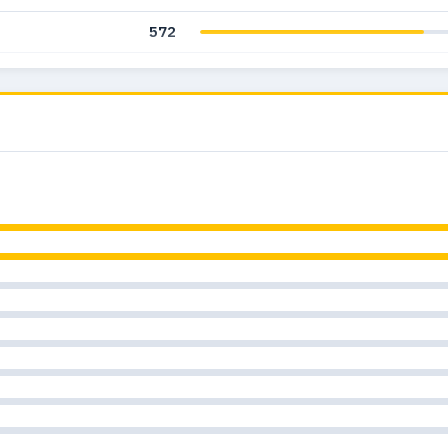
572
569
607