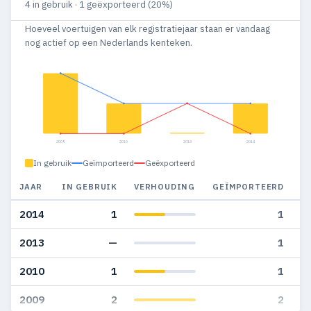
4 in gebruik · 1 geëxporteerd (20%)
Hoeveel voertuigen van elk registratiejaar staan er vandaag
nog actief op een Nederlands kenteken.
2009
2010
2013
2014
In gebruik
Geïmporteerd
Geëxporteerd
JAAR
IN GEBRUIK
VERHOUDING
GEÏMPORTEERD
G
2014
1
1
2013
—
1
2010
1
1
2009
2
2