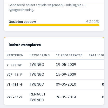
Gebaseerd op het actuele wagenpark · indeling via EU
typegoedkeuring.
4 (100%)
Gesloten opbouw
Oudste exemplaren
KENTEKEN
UITVOERING
1E REGISTRATIE
CATALOGUS
TWINGO
19-05-2009
V-334-DP
TWINGO
15-09-2009
VDF-43-P
TWINGO
07-05-2010
€ 1
VS-488-G
RENAULT
26-05-2014
€ 1
VZN-60-S
TWINGO