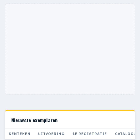
Nieuwste exemplaren
KENTEKEN
UITVOERING
1E REGISTRATIE
CATALOGUS