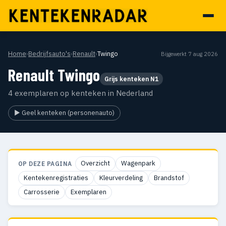
Home
›
Bedrijfsauto's
›
Renault
›
Twingo
Bijgewerkt 7 aug 2026
Renault Twingo
Grijs kenteken N1
4 exemplaren op kenteken in Nederland
▶ Geel kenteken (personenauto)
Overzicht
Wagenpark
OP DEZE PAGINA
Kentekenregistraties
Kleurverdeling
Brandstof
Carrosserie
Exemplaren