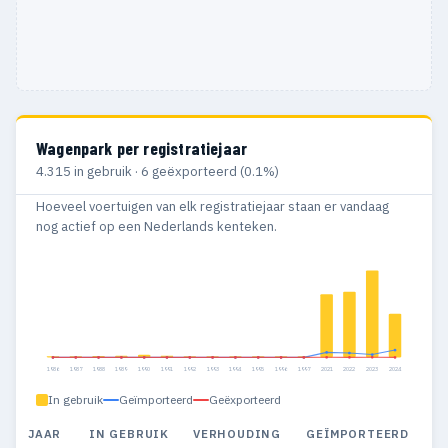
Wagenpark per registratiejaar
4.315 in gebruik · 6 geëxporteerd (0.1%)
Hoeveel voertuigen van elk registratiejaar staan er vandaag
nog actief op een Nederlands kenteken.
1986
1987
1988
1989
1990
1991
1992
1993
1994
1995
1996
1997
2021
2022
2023
2024
In gebruik
Geïmporteerd
Geëxporteerd
JAAR
IN GEBRUIK
VERHOUDING
GEÏMPORTEERD
G