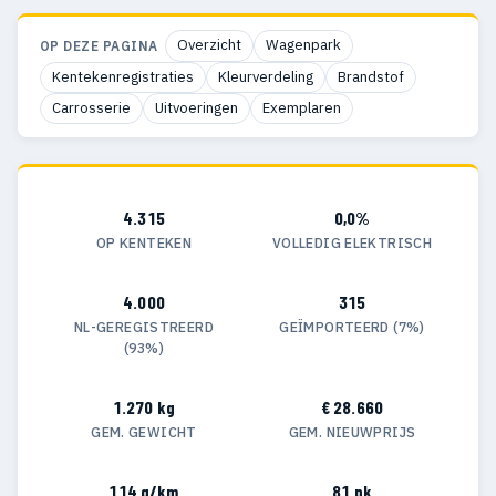
Overzicht
Wagenpark
OP DEZE PAGINA
Kentekenregistraties
Kleurverdeling
Brandstof
Carrosserie
Uitvoeringen
Exemplaren
4.315
0,0%
OP KENTEKEN
VOLLEDIG ELEKTRISCH
4.000
315
NL-GEREGISTREERD
GEÏMPORTEERD (7%)
(93%)
1.270 kg
€ 28.660
GEM. GEWICHT
GEM. NIEUWPRIJS
114 g/km
81 pk