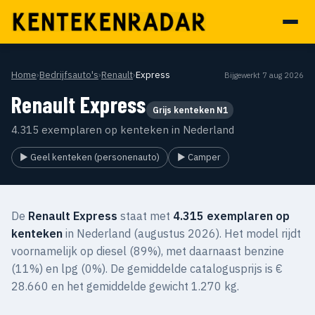
Home
›
Bedrijfsauto's
›
Renault
›
Express
Bijgewerkt 7 aug 2026
Renault Express
Grijs kenteken N1
4.315 exemplaren op kenteken in Nederland
▶ Geel kenteken (personenauto)
▶ Camper
De
Renault Express
staat met
4.315 exemplaren op
kenteken
in Nederland (augustus 2026). Het model rijdt
voornamelijk op diesel (89%), met daarnaast benzine
(11%) en lpg (0%). De gemiddelde catalogusprijs is €
28.660 en het gemiddelde gewicht 1.270 kg.