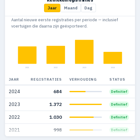
Jaar
Maand
Dag
1990
41
1
Aantal nieuwe eerste registraties per periode — inclusief
1989
26
—
voertuigen die daarna zijn geëxporteerd.
1988
22
—
1987
16
2
1986
20
—
2021
2022
2023
2024
JAAR
REGISTRATIES
VERHOUDING
STATUS
2024
684
Definitief
2023
1.372
Definitief
2022
1.030
Definitief
2021
998
Definitief